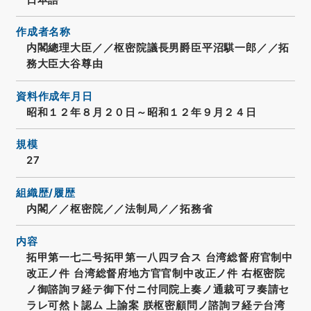
作成者名称
内閣總理大臣／／枢密院議長男爵臣平沼騏一郎／／拓
務大臣大谷尊由
資料作成年月日
昭和１２年８月２０日～昭和１２年９月２４日
規模
27
組織歴/履歴
内閣／／枢密院／／法制局／／拓務省
内容
拓甲第一七二号拓甲第一八四ヲ合ス 台湾総督府官制中
改正ノ件 台湾総督府地方官官制中改正ノ件 右枢密院
ノ御諮詢ヲ経テ御下付ニ付同院上奏ノ通裁可ヲ奏請セ
ラレ可然ト認ム 上諭案 朕枢密顧問ノ諮詢ヲ経テ台湾