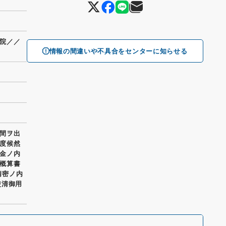
院／／
情報の間違いや不具合をセンターに知らせる
間ヲ出
度候然
金ノ内
概算書
精密ノ内
使清御用