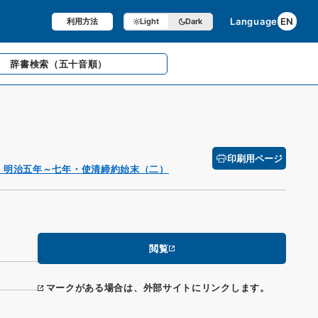
Language
EN
利用方法
Light
Dark
辞書検索
（五十音順）
印刷用ページ
・明治五年～七年・使清締約始末（二）
閲覧
マークがある場合は、外部サイトにリンクします。