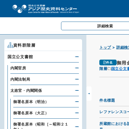
詳細検索
資料群階層
トップ
詳細検
国立公文書館
御用
件名
内閣官房
階層
国立公文
内閣法制局
太政官・内閣関係
件名標題
御署名原本（明治）
レファレンスコ
御署名原本（大正）
所蔵館における
御署名原本（昭和［～昭和２１