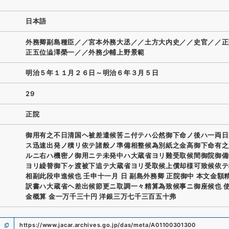
日本語
外務卿副島種臣／／宮本外務大丞／／土方大内史／／史官／／正
正五位澁澤榮一／／外務少輔上野景範
明治５年１１月２６日～明治６年３月５日
29
正院
御用有之不日清国ヘ被差遣候筈ニ付テハ公然御下命ノ後ハ一両日
ス迅速出発ノ積リ依テ諸般ノ準備相整候為別紙之金高御下命有之
ルニ右ハ機密ノ御用ニテ未発中ハ大蔵省ヨリ難受取候間御院御備
ヨリ繰替御下ヶ渡被下追テ大蔵省ヨリ受取候上償却様可致候依テ
相副此段申進候也 壬申十一月 日 副島外務卿 正院御中 本文金額
訳書ハ大蔵省ヘ差出候節更ニ取調一々精算為致候事ニ御座候也 
金概算 金一万千三十円 洋銀三万七千三百五十弗
https://www.jacar.archives.go.jp/das/meta/A01100301300