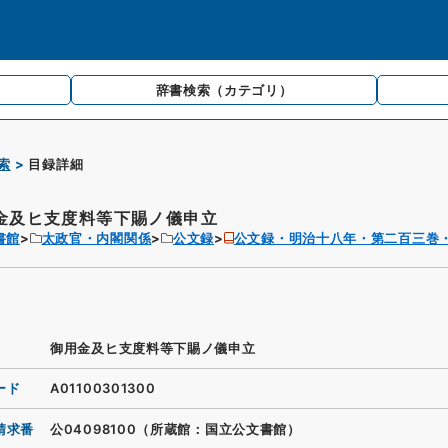
辞書検索
（カテゴリ）
索
目録詳細
金及ヒ支度料等下賜ノ儀申立
書館
太政官・内閣関係
公文録
公文録・明治十八年・第二百三巻
御用金及ヒ支度料等下賜ノ儀申立
ード
A01100301300
請求番
公04098100（所蔵館：国立公文書館）