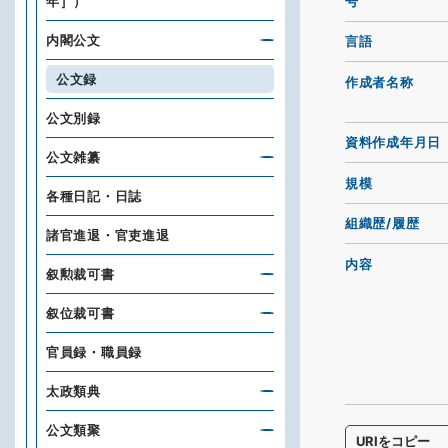
号
年］）
内閣公文
言語
公文録
作成者名称
公文別録
資料作成年月日
公文雑纂
規模
各種日記・日誌
組織歴/履歴
諸官進退・官吏進退
内容
叙勲裁可書
叙位裁可書
官員録・職員録
太政類典
公文類聚
URIをコピー