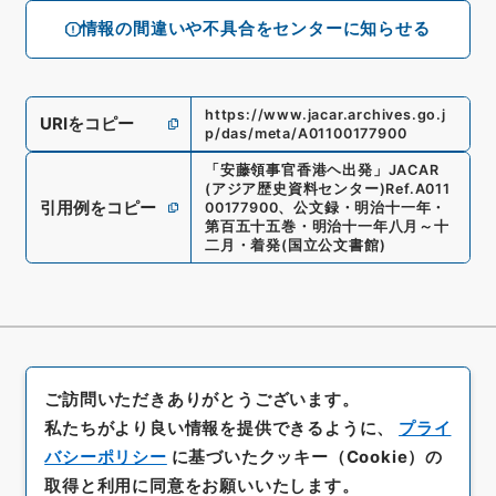
情報の間違いや不具合をセンターに知らせる
https://www.jacar.archives.go.j
URIをコピー
p/das/meta/A01100177900
「
安藤領事官香港ヘ出発
」
JACAR
(アジア歴史資料センター)
Ref.
A011
引用例をコピー
00177900
、
公文録・明治十一年・
第百五十五巻・明治十一年八月～十
二月・着発
(
国立公文書館
)
ご訪問いただきありがとうございます。
私たちがより良い情報を提供できるように、
プライ
バシーポリシー
に基づいたクッキー（Cookie）の
取得と利用に同意をお願いいたします。