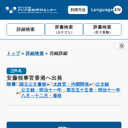
Language
EN
利用方法
辞書検索
辞書検索
詳細検索
（カテゴリ）
（五十音順）
トップ
詳細検索
目録詳細
件名
安藤領事官香港ヘ出発
階層
国立公文書館
太政官・内閣関係
公文録
公文録・明治十一年・第百五十五巻・明治十一年
八月～十二月・着発