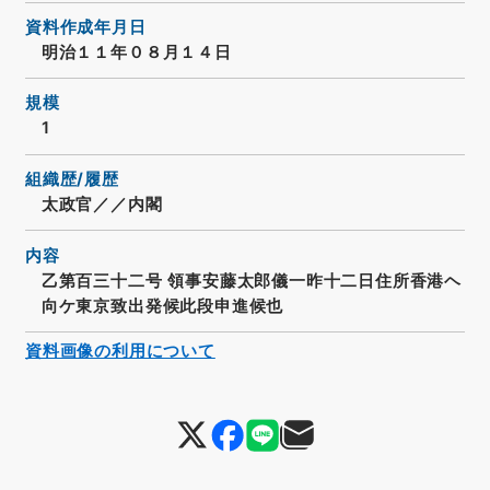
資料作成年月日
明治１１年０８月１４日
規模
1
組織歴/履歴
太政官／／内閣
内容
乙第百三十二号 領事安藤太郎儀一昨十二日住所香港ヘ
向ケ東京致出発候此段申進候也
資料画像の利用について