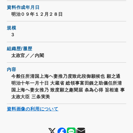
資料作成年月日
明治０９年１２月２８日
規模
3
組織歴/履歴
太政官／／内閣
内容
今般任所清国上海ヘ妻推乃度致此段御願候也 願之通
明治十年一月十日 大蔵省 総領事富田銕之助儀任所清
国上海ヘ妻女推乃 致度願之趣聞届 条為心得 旨相達 事
太政大臣 三条実美
資料画像の利用について