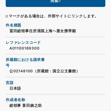
閲覧
マークがある場合は、外部サイトにリンクします。
件名標題
冨田総領事任所清国上海ヘ妻女携帯願
レファレンスコード
A01100169300
所蔵館における請求番
号
公02148100（所蔵館：国立公文書館）
言語
日本語
作成者名称
総領事 富田銕之助