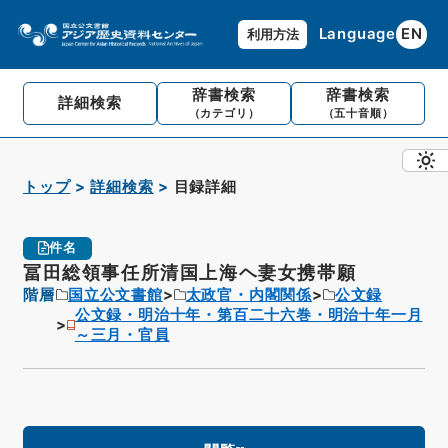
Language
EN
利用方法
辞書検索
辞書検索
詳細検索
（カテゴリ）
（五十音順）
トップ
詳細検索
目録詳細
件名
冨田総領事任所清国上海ヘ妻女携帯願
階層
国立公文書館
太政官・内閣関係
公文録
公文録・明治十年・第百二十六巻・明治十年一月
～三月・官員