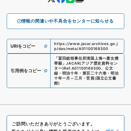
情報の間違いや不具合をセンターに知らせる
https://www.jacar.archives.go.j
URIをコピー
p/das/meta/A01100169300
「
冨田総領事任所清国上海ヘ妻女携
帯願
」
JACAR(アジア歴史資料セン
ター)
Ref.
A01100169300
、
公文
引用例をコピー
録・明治十年・第百二十六巻・明治
十年一月～三月・官員
(
国立公文書
館
)
ご訪問いただきありがとうございます。