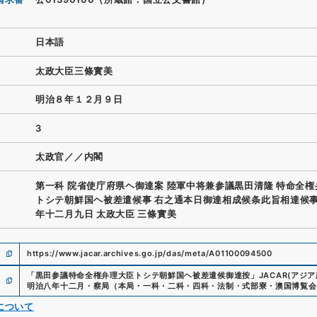
日本語
太政大臣三條實美
明治８年１２月９日
3
太政官／／内閣
第一科 院省使庁府県ヘ御達案 陸軍中将兼参議黒田清隆 特命全
トシテ朝鮮国ヘ被差遣候事 右之通本日御達相成候条此旨相達候事
年十二月九日 太政大臣 三條實美
https://www.jacar.archives.go.jp/das/meta/A01100094500
「
黒田参議特命全権弁理大臣トシテ朝鮮国ヘ被差遣候御達按
」
JACAR(アジ
明治八年十二月・察局（本局・一科・二科・四科・法制・式部寮・澳国博覧会
について