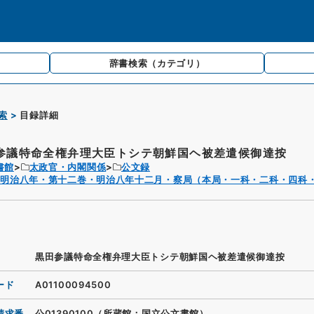
辞書検索
（カテゴリ）
索
目録詳細
参議特命全権弁理大臣トシテ朝鮮国ヘ被差遣候御達按
書館
太政官・内閣関係
公文録
・明治八年・第十二巻・明治八年十二月・察局（本局・一科・二科・四科
黒田参議特命全権弁理大臣トシテ朝鮮国ヘ被差遣候御達按
ード
A01100094500
請求番
公01390100（所蔵館：国立公文書館）