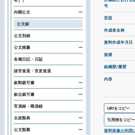
年］）
号
内閣公文
言語
公文録
作成者名称
公文別録
資料作成年月日
公文雑纂
規模
各種日記・日誌
組織歴/履歴
諸官進退・官吏進退
内容
叙勲裁可書
叙位裁可書
官員録・職員録
URIをコピー
太政類典
引用例をコピー
公文類聚
資料画像の利用