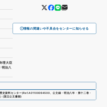
情報の間違いや不具合をセンターに知らせる
権弁理大臣
 明治八
ア歴史資料センター)
Ref.
A01100094500
、
公文録・明治八年・第十二巻・
）
(
国立公文書館
)