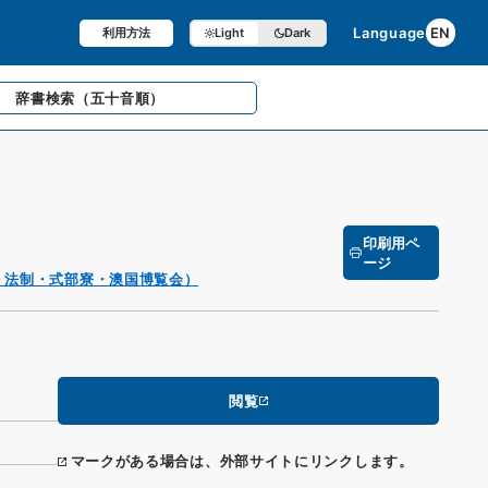
Language
EN
利用方法
Light
Dark
辞書検索
（五十音順）
印刷用ペ
ージ
・法制・式部寮・澳国博覧会）
閲覧
マークがある場合は、外部サイトにリンクします。