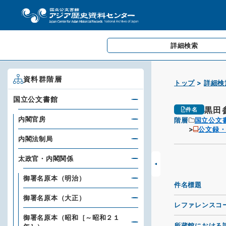
詳細検索
資料群階層
トップ
詳細検
国立公文書館
黒田
件名
内閣官房
階層
国立公文
公文録
内閣法制局
太政官・内閣関係
御署名原本（明治）
件名標題
御署名原本（大正）
レファレンスコ
御署名原本（昭和［～昭和２１
所蔵館における