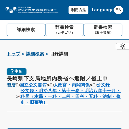
Language
EN
利用方法
辞書検索
辞書検索
詳細検索
（カテゴリ）
（五十音順）
トップ
詳細検索
目録詳細
件名
長崎県下支局地所内務省ヘ返附ノ儀上申
階層
国立公文書館
太政官・内閣関係
公文録
公文録・明治八年・第十一巻・明治八年十一月・
科局（本局・一科・二科・四科・五科・法制・修
史・旧蕃地）