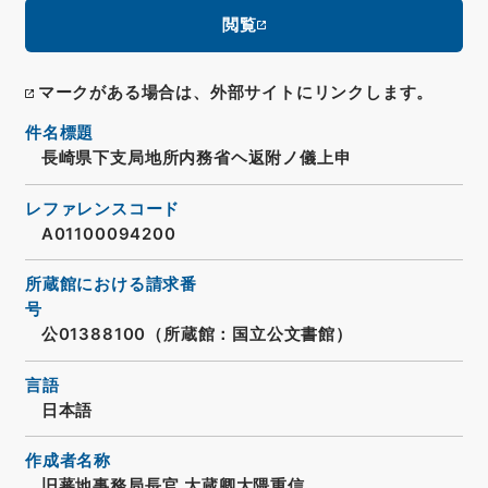
閲覧
マークがある場合は、外部サイトにリンクします。
件名標題
長崎県下支局地所内務省ヘ返附ノ儀上申
レファレンスコード
A01100094200
所蔵館における請求番
号
公01388100（所蔵館：国立公文書館）
言語
日本語
作成者名称
旧蕃地事務局長官 大蔵卿大隈重信