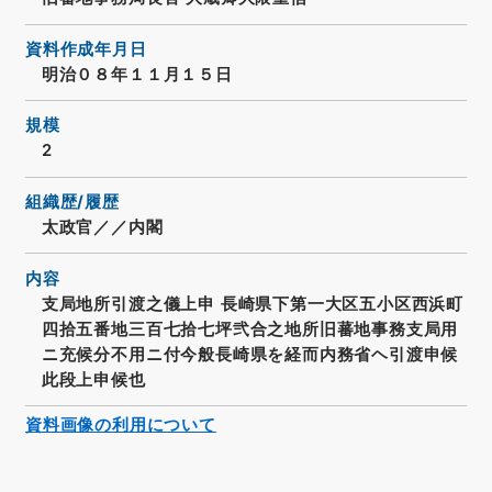
資料作成年月日
明治０８年１１月１５日
規模
2
組織歴/履歴
太政官／／内閣
内容
支局地所引渡之儀上申 長崎県下第一大区五小区西浜町
四拾五番地三百七拾七坪弐合之地所旧蕃地事務支局用
ニ充候分不用ニ付今般長崎県を経而内務省ヘ引渡申候
此段上申候也
資料画像の利用について