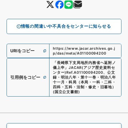
情報の間違いや不具合をセンターに知らせる
https://www.jacar.archives.go.j
URIをコピー
p/das/meta/A01100094200
「
長崎県下支局地所内務省ヘ返附ノ
儀上申
」
JACAR(アジア歴史資料セ
ンター)
Ref.
A01100094200
、
公文
引用例をコピー
録・明治八年・第十一巻・明治八年
十一月・科局（本局・一科・二科・
四科・五科・法制・修史・旧蕃地）
(
国立公文書館
)