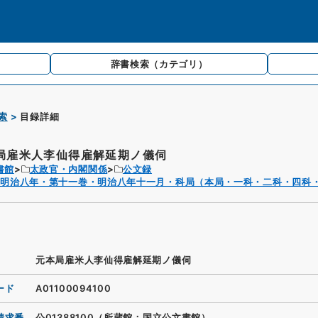
辞書検索
（カテゴリ）
索
目録詳細
局雇米人李仙得雇解延期ノ儀伺
書館
太政官・内閣関係
公文録
・明治八年・第十一巻・明治八年十一月・科局（本局・一科・二科・四科
元本局雇米人李仙得雇解延期ノ儀伺
ード
A01100094100
請求番
公01388100（所蔵館：国立公文書館）