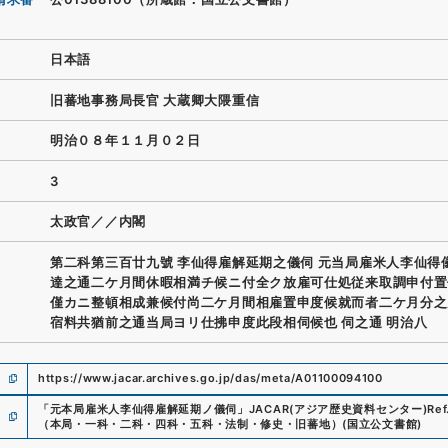
日本語
旧蕃地事務局長官 大蔵卿大隈重信
明治０８年１１月０２日
3
太政官／／内閣
第二科第三百廿九號 李仙得雇解延期之儀伺 元当局雇米人李仙得
達之通二ケ月間休暇相満チ候ニ付全ク放雇可仕処従来取調申付置
僅カニ整頓相成兼候付尚二ケ月間相雇置申度候就而者二ケ月分之
宿料共猶前之通当局ヨリ仕拂申度此段相伺候也 伺之通 明治八
https://www.jacar.archives.go.jp/das/meta/A01100094100
「
元本局雇米人李仙得雇解延期ノ儀伺
」
JACAR(アジア歴史資料センター)
Ref
（本局・一科・二科・四科・五科・法制・修史・旧蕃地）
(
国立公文書館
)