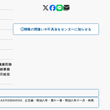
情報の間違いや不具合をセンターに知らせる
儀兼而御
候事務
月給並
.
A01100094100
、
公文録・明治八年・第十一巻・明治八年十一月・科局