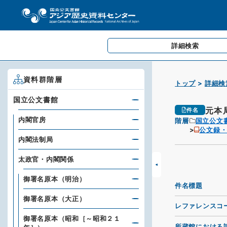
詳細検索
資料群階層
トップ
詳細検
国立公文書館
元本
件名
内閣官房
階層
国立公文
公文録
内閣法制局
太政官・内閣関係
御署名原本（明治）
件名標題
御署名原本（大正）
レファレンスコ
御署名原本（昭和［～昭和２１
所蔵館における