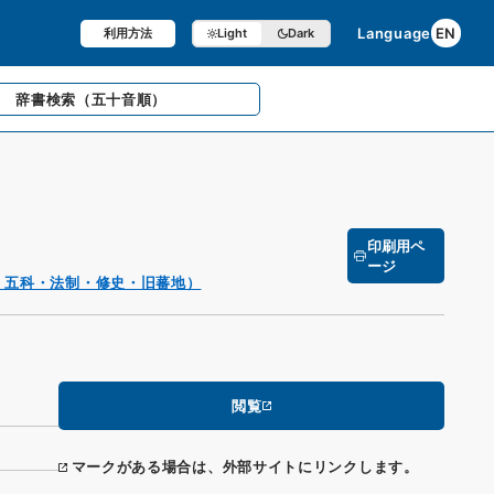
Language
EN
利用方法
Light
Dark
辞書検索
（五十音順）
印刷用ペ
ージ
・五科・法制・修史・旧蕃地）
閲覧
マークがある場合は、外部サイトにリンクします。