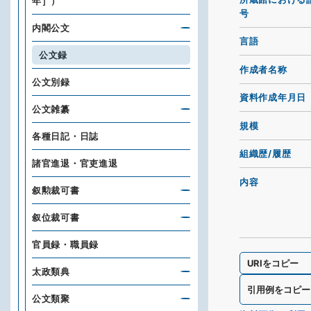
年］）
号
内閣公文
言語
公文録
作成者名称
公文別録
資料作成年月日
公文雑纂
規模
各種日記・日誌
組織歴/履歴
諸官進退・官吏進退
内容
叙勲裁可書
叙位裁可書
官員録・職員録
URIをコピー
太政類典
引用例をコピー
公文類聚