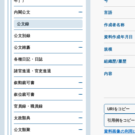
号
年］）
内閣公文
言語
公文録
作成者名称
公文別録
資料作成年月日
公文雑纂
規模
各種日記・日誌
組織歴/履歴
諸官進退・官吏進退
内容
叙勲裁可書
叙位裁可書
官員録・職員録
URIをコピー
太政類典
引用例をコピー
公文類聚
資料画像の利用