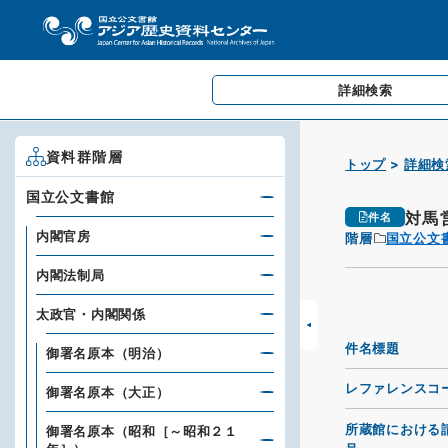
詳細検索
資料群階層
トップ
詳細検
国立公文書館
対馬
件名
内閣官房
階層
国立公文
内閣法制局
太政官・内閣関係
件名標題
御署名原本（明治）
レファレンスコ
御署名原本（大正）
所蔵館における
御署名原本（昭和［～昭和２１