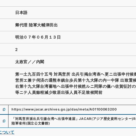
日本語
卿代理 陸軍大輔津田出
明治０７年０６月１３日
2
太政官／／内閣
第一土九百四十五号 対馬営所 出兵引掲台湾表ヘ更ニ出張申付候
営所エ兼テ伺済の通熊本鎮台歩兵第十九大隊の内一中隊 出致置
右第十九大隊台湾蕃地ヘ出張申付候然ルニ同隊の儀ハ佐賀征討の
等ニテ人員餘程減少致居出張人員不足致候間前
https://www.jacar.archives.go.jp/das/meta/A01100063200
「
対馬営所派出兵引揚台湾ヘ出張申達届
」
JACAR(アジア歴史資料センター)
R
陸軍省伺
(
国立公文書館
)
について