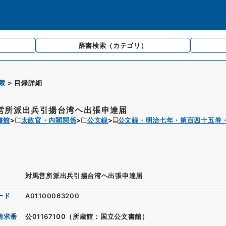
辞書検索
（カテゴリ）
索
目録詳細
営所派出兵引揚台湾ヘ出張申達届
書館
太政官・内閣関係
公文録
公文録・明治七年・第百四十五巻
対馬営所派出兵引揚台湾ヘ出張申達届
ード
A01100063200
請求番
公01167100（所蔵館：国立公文書館）