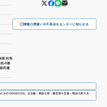
情報の間違いや不具合をセンターに知らせる
御届 対馬
候処今般
節死傷
ef.
A01100063200
、
公文録・明治七年・第百四十五巻・明治七年六月・