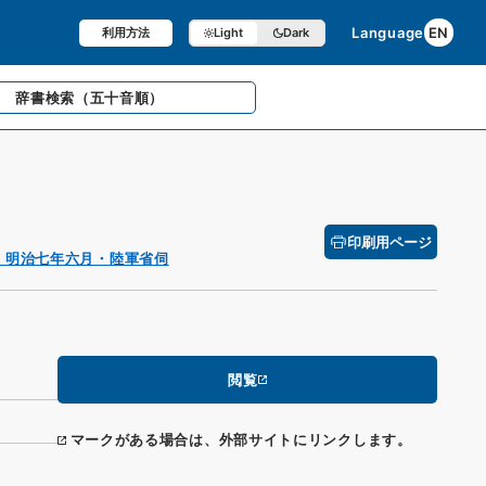
Language
EN
利用方法
Light
Dark
辞書検索
（五十音順）
印刷用ページ
・明治七年六月・陸軍省伺
閲覧
マークがある場合は、外部サイトにリンクします。