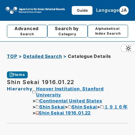
Language
JA
Guide
Advanced
Search by
Alphabetical
Index Search
Search
Category
TOP
Detailed Search
Catalogue Details
Items
Shin Sekai 1916.01.22
Hierarchy
Hoover Institution, Stanford
University
Continental United States
Shin Sekai
Shin Sekai
１９１６年
Shin Sekai 1916.01.22