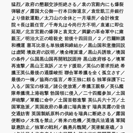
猛烈／政府の懇願交渉拒絶さる／袁の宮殿内にも爆裂
弾騒ぎ／露国大公御一行本日御退京／袁世凱三井銀行
より借款運動／太刀山の全休と一月場所／会計検査
院々長は親任官／千寿丸は今尚行方不明／袁遂に即位
延期／北京宮殿の爆弾と袁克文／満蒙の革命軍中に粛
親王／明治大正の暗殺史 前後十四回目／２／巴爾幹講
和機運 塞耳比亜も単独媾和締結か／黒山国和意撤回説
は虚聞 墺政府の説明／墺全権派遣／黒山兵誘致／墺国
の条件／仏国黒山国再開戦説固持 黒山政府移る／墺軍
再進撃／黒山王哀訴／ヱサド援助／英仏の要求拒絶 希
臘王英仏最後の通牒峻拒 聯合軍希臘を全く孤立さす／
最後の一橋／協商の愠言／希王独に頼る 独軍保護下に
入る／国宝の移送／諸公使放逐／希臘王親祭／英仏艦
隊希臘境上港砲撃 勃国領に侵入／二十四艦参加／土国
岸砲撃／軍艦に命中／土国首都進撃 英仏兵六十万／土
国軍急派／英国政府の暴虐に瑞典激す 瑞典英露の音信
交通妨害 英国製紙原料の供給を瑞典に断絶さる／露国
便断ゆ／木塊を禁止／将来の危機／英徴兵法通過 軍閥
跋扈防止／独軍の戦利／義勇兵醜聞／英潜艇座礁／３