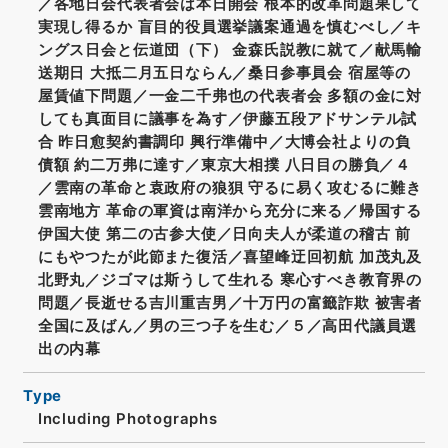
／各地日会代表者会は本日開会 根本的改革問題果して
実現し得るか 盲目的役員選挙議案通過を慎むべし／キ
ングス日会と伝道団（下） 金森氏説教に就て／献馬輸
送期日 大抵二月五日ならん／桑日参事員会 宿屋等の
屋賃値下問題／一金二千弗也の代表者会 多額の金に対
しても真面目に議事を為す／伊藤五段アドサンテル試
合 昨日愈契約書調印 興行準備中／大博会社よりの負
債額 約二万弗に達す／東京大相撲 八日目の勝負／４
／雲南の革命と袁政府の狼狽 守るに易く攻むるに難き
雲南地方 革命の軍資は南洋から充分に来る／帰国する
伊国大使 第二の古参大使／日向夫人が柔道の稽古 前
にもやつたが此節また復活／喜望峰迂回初航 加茂丸及
北野丸／ジゴマは斯うして生れる 寒心すべき教育界の
問題／長逝せる吉川重吉男／十万円の富籤詐欺 被害者
全国に及ばん／男の三つ子を生む／５／高田代議員選
出の内幕
Type
Including Photographs