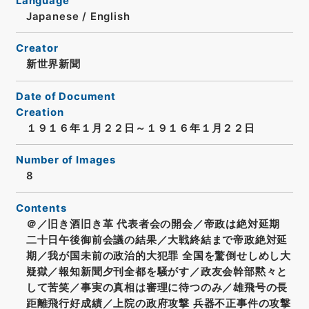
Language
Japanese
/
English
Creator
新世界新聞
Date of Document
Creation
１９１６年１月２２日～１９１６年１月２２日
Number of Images
8
Contents
＠／旧き酒旧き革 代表者会の開会／帝政は絶対延期
二十日午後御前会議の結果／大戦終結まで帝政絶対延
期／我が国未前の政治的大犯罪 全国を驚倒せしめし大
疑獄／報知新聞夕刊全都を騒がす／政友会幹部黙々と
して苦笑／事実の真相は審理に待つのみ／雄飛号の長
距離飛行好成績／上院の政府攻撃 兵器不正事件の攻撃