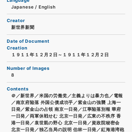
Language
Japanese
/
English
Creator
新世界新聞
Date of Document
Creation
１９１１年１２月２日～１９１１年１２月２日
Number of Images
8
Contents
＠／新世界／米国の労働党／主義よりは暴力也／電報
／南京府陥落 外国公債成功乎／紫金山の強襲 上海一
日発／紫金山の占領 南京一日発／江寧陥落別報 華府
一日発／両軍休戦せむ 北京一日発／広東の不秩序 香
港一日発／袁世凱の野心 北京一日発／資政院秘密会
北京一日発／独乙当局の説明 伯林一日発／紅海港湾砲