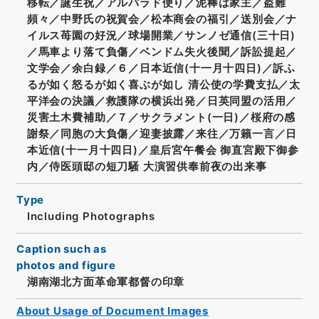
移転／誕生祝／アルバラド便り／泥棒は家主／盗難
頻々／中野氏の祝賀会／松本商会の福引／送別会／ナ
イルス苺園の好況／球場開業／サンノゼ通信(三十日)
／馬車より落て負傷／ベンドム失火後聞／訴訟提起／
文学会／余白録／６／日本近信(十一月十四日)／訴ふ
るが如く怒るが如く喜ぶが如し 清公使の学費支払／太
平洋会の決議／救護隊の横浜出発／日英同盟の活用／
災害土木費補助／７／サクラメント(一日)／桜府の感
謝祭／同胞の大負傷／迎妻披露／来往／万籟一言／日
本近信(十一月十四日)／皇后宮午餐会 御直宮殿下御参
内／侍医頭邸の短刀騒 大演習供奉前夜の出来事
Type
Including Photographs
Caption such as
photos and figure
湖南湖北方面革命軍都督の印章
About Usage of Document Images