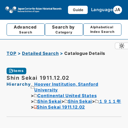
Language
JA
Guide
Advanced
Search by
Alphabetical
Index Search
Search
Category
TOP
Detailed Search
Catalogue Details
Items
Shin Sekai 1911.12.02
Hierarchy
Hoover Institution, Stanford
University
Continental United States
Shin Sekai
Shin Sekai
１９１１年
Shin Sekai 1911.12.02