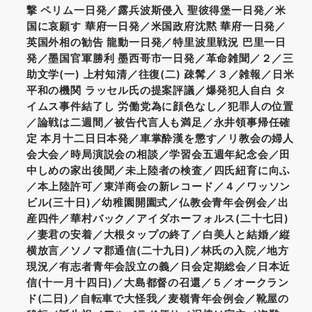
撃 ペリム一日発／露兵波斯侵入 聖彼得堡一日発／米
国に哀願す 華府一日発／米国政府沈黙 華府一日発／
英国外相の勧告 龍動一日発／特里波里戦況 巴里一日
発／墨国官軍勝利 墨西哥市一日発／革命雑聞／２／三
助文学(一) 上村知清／往復(二) 疎髯／３／雑報／日米
平和の機関 ラッセル氏の提案評議／爆発犯人自白 タ
イムス事件結了し 労働党為に顔色なし／犯罪人の位置
／論戦は二週間／被告代言人も満足／永井領事帰任確
定 本月十二日日本発／車掌酔漢を懲す／リ教会の婦人
会大会／時局演説会の相談／学習会五週年紀念会／田
中しめの家出後聞／未上陸者の検査／四氏紐育に向ふ
／本上陸許可／東洋商会の新レコード／４／ワッソン
ビル(三十日)／幼稚園開園式／仏教会青年会例会／出
産四件／華村バック／アイダホーフォルス(二十七日)
／妻君の安着／大根タップの終了／白美人と結婚／縦
横放言／ソノマ郡通信(二十九日)／林氏の入院／地方
現況／有志者青年会設立の義／日会定期総会／日本近
信(十一月十四日)／大島都督の召還／５／オークラン
ド(二日)／自転車で大怪我／麦嶺青年会例会／靴屋の