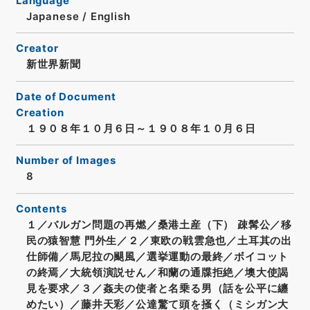
Language
Japanese
/
English
Creator
新世界新聞
Date of Document
Creation
１９０８年１０月６日～１９０８年１０月６日
Number of Images
8
Contents
１／バルガン問題の再燃／桑港土産（下） 疎髯公／移
民の猿智慧 門外生／２／東欧の戦雲急也／土耳其の出
仕師備／馬尼拉の颶風／選挙運動の最終／ボイコット
の終焉／大統領演説せん／和蘭の通牒拒絶／墺大使謁
見を要求／３／姦夫の使者と名乗る男（話を公平に纏
めたい）／藤井天彩／公達驚て頭を掻く（ミシガン大