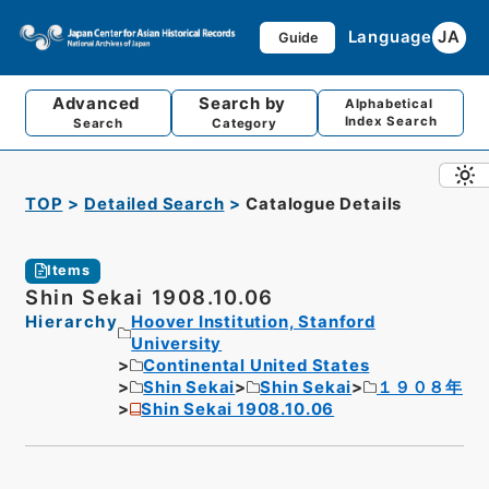
Language
JA
Guide
Advanced
Search by
Alphabetical
Index Search
Search
Category
TOP
Detailed Search
Catalogue Details
Items
Shin Sekai 1908.10.06
Hierarchy
Hoover Institution, Stanford
University
Continental United States
Shin Sekai
Shin Sekai
１９０８年
Shin Sekai 1908.10.06