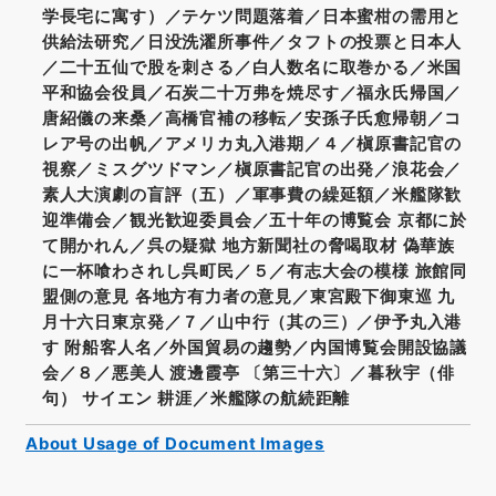
学長宅に寓す）／テケツ問題落着／日本蜜柑の需用と
供給法研究／日没洗濯所事件／タフトの投票と日本人
／二十五仙で股を刺さる／白人数名に取巻かる／米国
平和協会役員／石炭二十万弗を焼尽す／福永氏帰国／
唐紹儀の来桑／高橋官補の移転／安孫子氏愈帰朝／コ
レア号の出帆／アメリカ丸入港期／４／槇原書記官の
視察／ミスグツドマン／槇原書記官の出発／浪花会／
素人大演劇の盲評（五）／軍事費の繰延額／米艦隊歓
迎準備会／観光歓迎委員会／五十年の博覧会 京都に於
て開かれん／呉の疑獄 地方新聞社の脅喝取材 偽華族
に一杯喰わされし呉町民／５／有志大会の模様 旅館同
盟側の意見 各地方有力者の意見／東宮殿下御東巡 九
月十六日東京発／７／山中行（其の三）／伊予丸入港
す 附船客人名／外国貿易の趨勢／内国博覧会開設協議
会／８／悪美人 渡邊霞亭 〔第三十六〕／暮秋宇（俳
句） サイエン 耕涯／米艦隊の航続距離
About Usage of Document Images