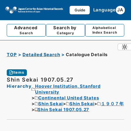
Language
JA
Guide
Advanced
Search by
Alphabetical
Index Search
Search
Category
TOP
Detailed Search
Catalogue Details
Items
Shin Sekai 1907.05.27
Hierarchy
Hoover Institution, Stanford
University
Continental United States
Shin Sekai
Shin Sekai
１９０７年
Shin Sekai 1907.05.27