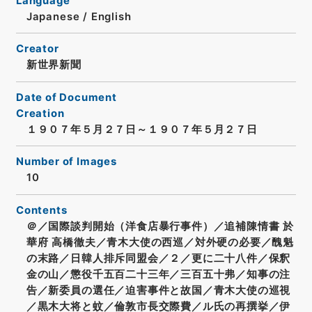
Language
Japanese
/
English
Creator
新世界新聞
Date of Document
Creation
１９０７年５月２７日～１９０７年５月２７日
Number of Images
10
Contents
＠／国際談判開始（洋食店暴行事件）／追補陳情書 於
華府 高橋徹夫／青木大使の西巡／対外硬の必要／醜魁
の末路／日韓人排斥同盟会／２／更に二十八件／保釈
金の山／懲役千五百二十三年／三百五十弗／知事の注
告／新委員の選任／迫害事件と故国／青木大使の巡視
／黒木大将と蚊／倫敦市長交際費／ル氏の再撰挙／伊