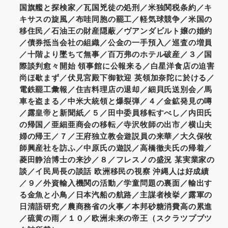
国旗艦と探検家／瓦国兇徒の処刑／米独関税条約／キ
キサスの旋風／布哇同胞の罷工／軽気球競争／米国の
移住民／石油王の財産隠蔽／ヴアンダビルト嬢の婚約
／債券抵当会社の組織／公金の一手預入／巡査の増員
／十階より墜ちて無事／百万弗のホテル破産／３／国
際談判愈々開始 領事館に公報来る／白星洋食店の迫害
尚ほ歇まず／伏見宮殿下御歓迎 英領加奈陀に於ける／
電鉄罷工彙報／住吉料理店の退却／細貝氏送別会／馬
車を盗まる／中米大統領と爆裂弾／４／金鉱発見の噂
／露皇帝と新聞紙／５／田中委員移転すべし／内田氏
の帰国／亜細亜商会の移転／寺沢牧師の出市／横山夫
婦の帰王／７／王府独立教会遊説員の来華／大久保牧
師興産社を訪ふ／中原氏の遊説／高橋徹夫氏の帰着／
菱田静治博士の来沙／８／フレスノの盛況 某実業家の
談／イ民局長の談話 欧洲移民の視察 沖縄人は好成績
／９／外資輸入機関の活動／学童問題の裏面／輸出す
る金魚と小鳥／日本汽船の航路／主謀者検挙／露軍の
日清語研究／農商務省の火事／本邦砂糖消費高の累進
／硫黄の雨／１０／欧洲未来の帝王（スクラツプブツ