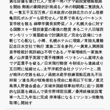
責任自儘を遂げた人／世界一周パナマ経由貨物船航路
を開始 郵船の劃期的計画成る／米の戦闘艦二隻請負入
札 一隻五千五百万弗／日本政府の技師北方のダム視察
亀田氏ボルダーも研究せん／世界で有名なパーキンス
盲学校を観る 錦華学園長前野栞／３／札幌大会に対す
る国際スキー競技連盟の最後の態度 来る二十八日瑞西
サンモリッツ連盟総会で討議決定／完全な設備につき
断じて心配なし 小樽、札幌ホテルに増築／常陸丸遭難
記念日水交社で執行 遺族二百名参列／一廣東人満洲国
皇帝暗殺計画詳細は不明である／平塚増雄氏一家族来
桑／山岸選手英国で選手権獲得 ベツキンハム庭球大会
でデ盃選手を破る／日米飛行郵便 今秋頃から連絡成り
五日間に短縮せん…太平洋航空会社クリツパーと…我
が南洋の空路を結ぶ／函館水産学校練習船忍路丸不法
抑留 ソ連当局が領海侵犯を理由に船長以下引致／鹿児
島県人野遊会盛会／京城米国総領事始球式に起つ 国際
的な話題を織込んで亜市野球団活躍／桑湾鉄橋架設電
車一九三九年迄に完成 停車場になるミツンヨン街敷地
取壊し開始す