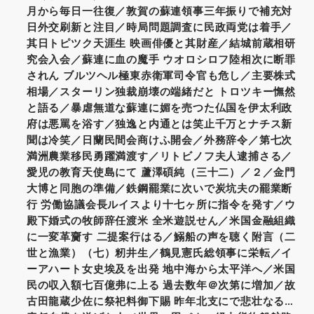
月から毎日一往復／敦賀の蘇連領事三年振りで補充対
日外交刷新と注目／時局問題調査に民政両党は着手／
其日トピツク天涯生 映画俳優と其財産／結城前蔵相研
究会入会／蘇連に血の魔手 ウオロシロフ陸相次に断罪
されん ブルツヘル極東赤衛軍司令官も危し／主要株式
相場／スターリン独裁崩壊の端緒だと トロツキー憮然
と語る／暴虐無道な蘇連に媚を売つた仏国を伊太利政
府は悪罵を浴す／独逸と内通とは笑止千万とナチス新
聞は冷笑／日蘭民間会商けふ開会／外務辞令／第七次
満洲農業移民勇躍満渡す／リトビノフ夫人逮捕さる／
愛児の教育天使島にて 蘆澤碩純（三十二）／２／金門
大博と同胞の準備／鉄鋼罷業に次いで炭坑夫の罷業断
行 労働協議会長ルイスより十七ヶ所に指令を発す／ウ
殿下婚式の牧師辞任渡米 全米遊説せん／米国金融組織
に一変革齎す 二提案行はる／鰯船の声を聴く附言（二
世と漁業）（七）籾井生／鶴見憲氏総領事に栄転／イ
ーアハート女史埃及を出発 地中海から太平洋へ／米国
民の収入額七百億弗に上る 過去数年＠次第に増加／故
古田龍蔵少佐に祭祀料御下賜 昨年北支にで悲壮なる…