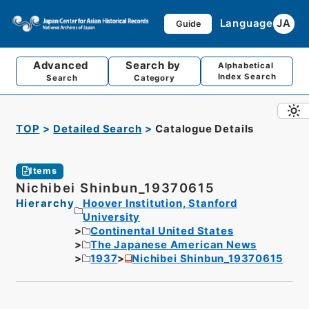
Language
JA
Guide
Advanced
Search by
Alphabetical
Index Search
Search
Category
TOP
Detailed Search
Catalogue Details
Items
Nichibei Shinbun_19370615
Hierarchy
Hoover Institution, Stanford
University
Continental United States
The Japanese American News
1937
Nichibei Shinbun_19370615