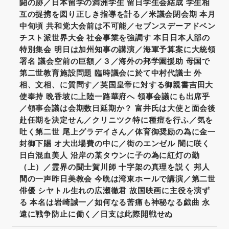
闘の跡／日本留学の満洲学生 留日学生会結成 学生相
互の提携を図り正しき指導を計る／米議会閉会期 本月
中旬頃 共和党大会前は不可能／セブンスデーアドベン
チスト派世界大会 社会事業を強調す 本日日本人部の
特別集会 明日は加州知事の講演／海軍予算案に大統領
署名 議会空前の巨額／３／海外の邦学園援助 母国で
第二世教育施設問題 臨時議会に於て中村代議士 外
相、文相、に質問す／英国皇帝に対する御親書吉田大
使奉持 晩香坡に上陸一路華府へ 領事会議にも出席乎
／領事会議は会期数日延期か？ 富井氏は大使と面会後
赴任期を決定せん／クリニツク特に種痘を行ふ／気を
吐く第二世 尾上グラデイさん／体育御奨励の為に金一
封御下賜 オ大出場費の中に／街のエンゼル 闇に咲く
日白混血美人 沿岸の某タウンに子の為に紅灯の勤
（上）／霊界の闘士賀川師 十字架の真理を説く 邦人
間の一声昨日美教会 今晩は湾東ホールで講演／第二世
俳優 シヤトル生れの広瀬徹君 故国映画に主役を演ず
る 本名は岩崎誠一／如何なる苦痛も神秘なる戯曲 永
遠に戦争防止に働く／日支は此際開戦せぬ