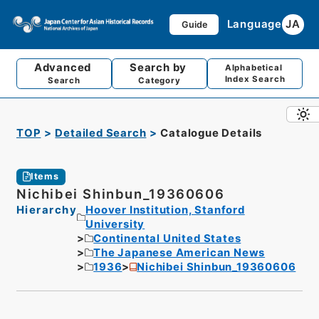
Language
JA
Guide
Advanced
Search by
Alphabetical
Index Search
Search
Category
TOP
Detailed Search
Catalogue Details
Items
Nichibei Shinbun_19360606
Hierarchy
Hoover Institution, Stanford
University
Continental United States
The Japanese American News
1936
Nichibei Shinbun_19360606