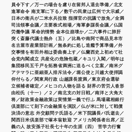
員令下す／万一の場合を慮り在留邦人退去準備／北支
進軍命令 南支軍に下る／数千の民衆は広州で大示威／
日本の衛兵が二米水兵拉致 指揮官の抗議で放免／全満
司法領事会議／主要株式相場／海軍参謀長会議／仏国
労働争議 革命的情勢 金本位崩壊か／二六事件に肺肝
突く斎藤代議士熱弁（五）／比島や南阿で商品見本市
名古屋市産業部計画／無条約に処し造艦予算準備／外
交事情を有田外相は委曲奏上す／仏蘭西史上初めて社
会党内閣成立 共産化の危険包蔵／キユリ入閣／明年は
集団移民五千戸を拓務省満洲に送るべく立案／南米グ
アテマラに亜細亜人排斥法令／堀公使と川越大使拝謁
仰付らる／関東局行政 山越課長渡満／東京府会選挙
立候補者確定／メヒコの人物を語る 財界の苦労人沓形
由松氏（十一）／２／南北支の対日戦／南洋と大角大
将／財政策金融政策は実情第一義で行ふ 馬場蔵相銀行
倶楽部にて刻下の金融策を演説／仏が米に対して戦債
決済の意志 外交顧問テ氏語る／米下院議長バ氏逝去／
関西日米倶楽部で塚本翁歓迎 アメリカ関係者出席／正
義の人 故安孫子社長七十年の生涯（四） 苦学力行奮