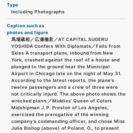
Type
Including Photographs
Caption such as
photos and figure
馬場蔵相／広瀬徹君／AT CAPITAL SUGERU
YOSHIDA Confers With Diplomats／Falls From
Skies A transport plane, inbound from New
York, crashed against the roof of a house and
plunged to the ground near the Municipal
Airport in Chicago late on the night of May 31.
According to the latest reports, the plane's
twelve passengers and a crew of three were
not critically injurd. The above photo shows the
wrecked plann.／Middies' Queen of Colors
Midshipman J. P. Preston of Los Angeles,
exercised the prerogative of the winning
company's commanding officer, and chose Miss
Julia Bishop (above) of Poland, O., to present