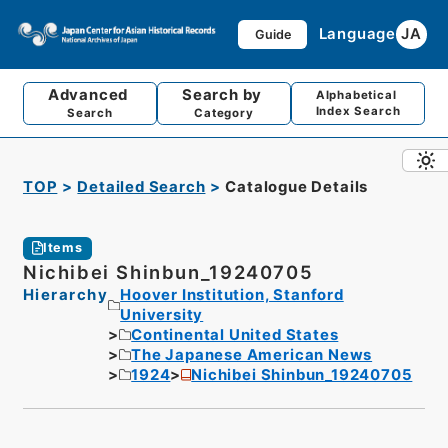
Language
JA
Guide
Advanced
Search by
Alphabetical
Index Search
Search
Category
TOP
Detailed Search
Catalogue Details
Items
Nichibei Shinbun_19240705
Hierarchy
Hoover Institution, Stanford
University
Continental United States
The Japanese American News
1924
Nichibei Shinbun_19240705