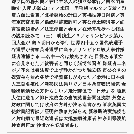
卿フ氏の聯邦観／在巴里米人の独立祭挙行／白衣団威
嚇す 入団式挙式にて／米国一周飛機マルタン安着／印
度方面に激震／北極探検の計画／英機技師日射病／英
海軍武官来着／孫総理辞職許可／英公使土曜帰英／紐
育富豪娘婚約／法王使節と会見／在米基教徒へ古鏡生
の説を読みて （三） 明鏡生／３／オリンピツク第八
回大会が 愈々明日から挙行 世界四十五ケ国代表選手
谷選手が劈頭英濠選手に当る／サンピドロ殺人事件嫌
疑者逮捕さる 二名中一名は放免された 目覚ある某女
に会見させた／被害者と同じく賭博常習者 嫌疑者二名
が／花火は御法度で上ず静かだつた独立祭 市公会堂の
祝賀会を始め各所で祝賀催しがあつた／桑港に日本婦
人三百名殖ゆ／新移民法祟りで／日本為替猶ほ強気 金
輪出解禁せぬ方針らしい／飛行郵便で『日米』を 埴原
大使に送る／排日法成立の当初英国新聞は沈黙 外交と
財政に関しては政府の方針が決る迄書かぬ 峯友英国大
使館書記官談／証明件数まだ減らぬ 新移民法実施後も
／片山病で最近送還者は大抵無病健康者 神奈川県渡航
検査所再診 沙港から送還者多し