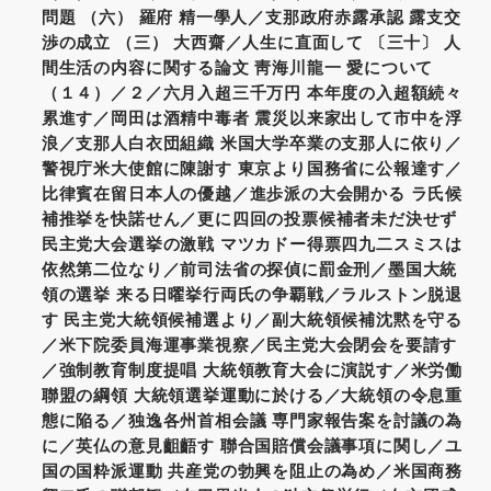
問題 （六） 羅府 精一學人／支那政府赤露承認 露支交
渉の成立 （三） 大西齋／人生に直面して 〔三十〕 人
間生活の内容に関する論文 靑海川龍一 愛について
（１４）／２／六月入超三千万円 本年度の入超額続々
累進す／岡田は酒精中毒者 震災以来家出して市中を浮
浪／支那人白衣団組織 米国大学卒業の支那人に依り／
警視庁米大使館に陳謝す 東京より国務省に公報達す／
比律賓在留日本人の優越／進歩派の大会開かる ラ氏候
補推挙を快諾せん／更に四回の投票候補者未だ決せず
民主党大会選挙の激戦 マツカドー得票四九二スミスは
依然第二位なり／前司法省の探偵に罰金刑／墨国大統
領の選挙 来る日曜挙行両氏の争覇戦／ラルストン脱退
す 民主党大統領候補選より／副大統領候補沈黙を守る
／米下院委員海運事業視察／民主党大会閉会を要請す
／強制教育制度提唱 大統領教育大会に演説す／米労働
聯盟の綱領 大統領選挙運動に於ける／大統領の令息重
態に陥る／独逸各州首相会議 専門家報告案を討議の為
に／英仏の意見齟齬す 聯合国賠償会議事項に関し／ユ
国の国粋派運動 共産党の勃興を阻止の為め／米国商務