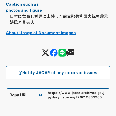
Caption such as
photos and figure
日本に亡命し神戸に上陸した前支那共和国大統領黎元
洪氏と其夫人
About Usage of Document Images
Notify JACAR of any errors or issues
https://www.jacar.archives.go.j
Copy URI
p/das/meta-en/J20010863900