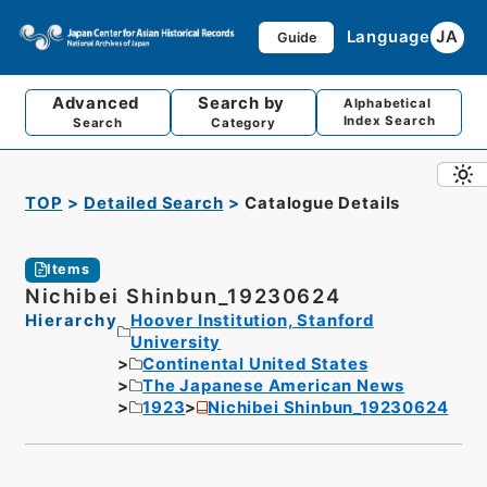
Language
JA
Guide
Advanced
Search by
Alphabetical
Index Search
Search
Category
TOP
Detailed Search
Catalogue Details
Items
Nichibei Shinbun_19230624
Hierarchy
Hoover Institution, Stanford
University
Continental United States
The Japanese American News
1923
Nichibei Shinbun_19230624