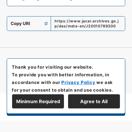
https://www.jacar.archives.go.j
Copy URI
p/das/meta-en/J20010789300
Thank you for visiting our website.
To provide you with better information, in
accordance with our
Privacy Policy
we ask
for your consent to obtain and use cookies.
Minimum Required
Agree to All
Display Series Hierarchy
All rights reserved/Copyright©