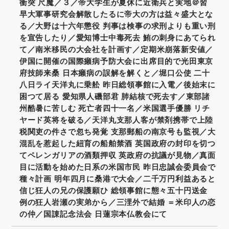
衝突 尺魔／３／帝大学生が夏休に近衛兵と実地＠習
早大軍事研究会解散したるに帝大の方は益々盛大とな
る／大野は十六年懲役 判事は検事の求刑よりも重い刑
を宣告したり／愛知博士中毒死去 鮪の刺身にあてられ
て／南米移民の大会社を計画す／定期米崩落新安値／
伊国に開催の国際癩病予防大会に出席目的で光田東京
府技師来桑 日本癩病の誤解を解くと／堀口公使 二十
八日ライ天洋丸に乗舩 昨日総領事館に入電／後始末に
困つて居る 愛知県人磯部君 肺結核で死去す／東部諸
州酷暑に苦しむ 死亡者四十一名／米国選手優勝 リチ
ヤード英将を破る／天洋丸支那人客が禁剤携帯で上陸
税関吏の件さで忽ち発覚 支那郵船の南京号も監視／大
混乱を惹起した紐育の船舶禁酒 英国政府の封印を切つ
てペレンガリアの酒類押収 英政府の抗議が見物／真面
目に活動を始めた日系の米国市民 昨日忠誠会委員会で
種々計画 明年四月に桑港で大会／二千万円利益あると
信じ狂人の兄の保護願ひ 総領事館に態々五十円送金
例の狂人岩瀬の実弟から／三浬外で結婚 ＝米印人の恋
の仲／国諌記念法会 日蓮宗本仏教会にて