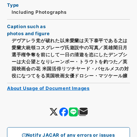
Type
Including Photographs
Caption such as
photos and figure
デヴアレラ党が破れた以来愛蘭は天下泰平である之は
愛蘭大統領コスグレーヴ氏遊説中の写真／英雄閑日月
選手権争奪を前にして一日の清遊を恣にしたデンプシ
ーは大公望となりレーンボー・トラウトを釣つた／英
国映画会の花 米国活俳リツチヤード・バセルメスの対
役になつてをる英国映画女優ドロシー・マツケール嬢
About Usage of Document Images
Notify JACAR of any errors or issues