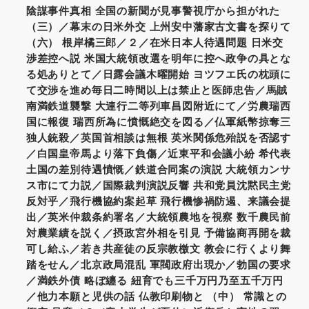
陰謀事件真相 全国の新聞が見事警視庁から担がれた
（三）／幕末の日米外交 上州安中藩家古文書を探りて
（六） 根岸橘三郎／２／在米日本人待遇問題 日米交
渉差控へ説 米国大統領改選を明年に控へ政争の具とな
る処ありとて／日露会議木曜開始 ヨツフエ氏の枕頭に
て交渉を進め毎日二時間以上は禁止と医師忠告／馬賊
南満鉄道襲撃 大連行二等列車昌図附近にて／労農瑞西
国に報復 瑞西所為に憤慨絶交を図る／仏軍紙幣掠奪三
独人銃殺／英国首相談は無根 英米関係危殆説を否認す
／白国皇帝馬より落下負傷／近東平和会議小紛 希代表
土国の差別待遇憤慨／鉄道合同案の演説 大統領カンサ
ス市にて力説／国際裁判演説反響 共和党員沈黙民主党
反対乎／飛行機協約案起草 飛行機惨禍防遏、来議会提
出／英米仲裁条約署名／大統領農地を視察 数千農民前
対農業績を説く／摂政宮外相を引見 予備協商再開を裁
可し給ふ／若き共産徒の反宗教檄文 教会に行くより舞
踏をせん／北京政局混乱 軍閥政府出現か／勃国の要求
／満鉄外債 略ぼ纏る 紐育でも三千万円乃至五千万円
／他力本願と児供の話 仏教印刷物と （中） 常識との