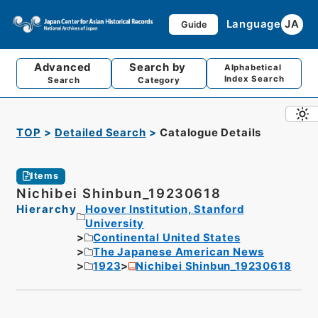
Language
JA
Guide
Advanced
Search by
Alphabetical
Index Search
Search
Category
TOP
Detailed Search
Catalogue Details
Items
Nichibei Shinbun_19230618
Hierarchy
Hoover Institution, Stanford
University
Continental United States
The Japanese American News
1923
Nichibei Shinbun_19230618