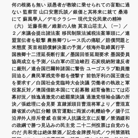
何の根拠も無い 頑愚者が教唆に乗せられての盲動に過
ない 監察官 山口安憲氏談／銀価と其将来に就て 桑港
にて 蘇風學人／デモクラシー 現代文化民衆の精神
（六） 近藤長衛／維新の人物 莫哀山荘主人 〔一〕／
２／来議会提出諸法案 移民制限法減税法案筆頭に／連
盟宣伝者を駁撃 農務卿ワレース氏の痛駁／賠償問題と
米態度 英首相賠償解決案の予測／領海外取締厲行乎
国務卿十二浬延長断行案／墨国回答延期要求 墨国委員
協商成立を予測／仏白軍の圧迫峻烈 石炭税納附違反者
に厳刑／連合国巴爾幹諸国に警告 ユーゴスラブ動員撤
回迫る／農民軍残党帝都を侵撃す 前勃牙利の国王復位
を要求す／白国社会党臨時大会決議 労働者の執政と軍
役案反対／墺国借款本国にて起募難 紐育倫敦にては応
募好況／独逸過激党の総罷業決議 過激党領袖会議の所
決／張総理に会見要 直隷派頭目曹混将軍より／曹混直
隷省派の内訌分離 猟官運動に両派の軋轢紛争／揚子江
沿岸外人排斥脅威 在留米人抗議北京に反響／禁酒緩和
の政綱で勝つ見込みの民主党 二十二州投票は自党のも
のだ 共和党は絶体禁酒／記念金牌授与式／ウ州禁酒戦