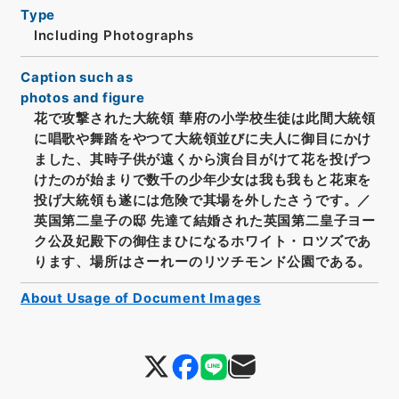
Type
Including Photographs
Caption such as
photos and figure
花で攻撃された大統領 華府の小学校生徒は此間大統領
に唱歌や舞踏をやつて大統領並びに夫人に御目にかけ
ました、其時子供が遠くから演台目がけて花を投げつ
けたのが始まりで数千の少年少女は我も我もと花束を
投げ大統領も遂には危険で其場を外したさうです。／
英国第二皇子の邸 先達て結婚された英国第二皇子ヨー
ク公及妃殿下の御住まひになるホワイト・ロツズであ
ります、場所はさーれーのリツチモンド公園である。
About Usage of Document Images