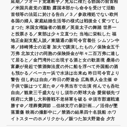
延期／フオード党選断乎／兇刄に殪たる勃国の前首相
／米国共産党の運動 露国本部から命令を受けて活動
首領等の法廷に於ける告白／３／参政権処でない欧州
各国の婦人 家庭結婚生活等の様式は戦後全く変つてし
まつた 米国女権論者の観察／英皇太子の舞踏 世界一
と投票さる／東部は少々立直つた 当地に栄転した 福
地正金副支配人談／東陽通の新司令官着任 シムソン中
将／姉崎博士の近著 加大で講演したもの／保険金五千
万弗 北加丈けの同胞の保険掛金が年々二百万弗に達し
て居ると／金門湾外に出現する酒と女の歓楽境 桑港の
富豪が発起で禁酒御法度の外に船を浮べて外国船の酒
も預かる／ベーカー浜で水泳は出来ぬ 昨日司令官より
警告 但し釣は自由／昨日の野遊会 広島県人会主催 ＠
子供で賑はつて居た＠／牛男当市で出演 何んでも呑吐
自由／観衆三千盛大なりし須市の野球大会 愛留頓先づ
桜府に大勝し大和善戦不老林軍を破る ＠須市郡連戦連
勝す＠／埋葬費調節 …伯林支庁の新計画…／活俳が墜
落重傷 映画の撮影中に／禁酒の結果四十名脱船 ホワ
イトスターのホメリクから／賑つた加大野遊会 夕方