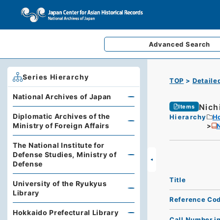
Advanced
Search
Series Hierarchy
TOP
Detaile
National Archives of Japan
Nich
Items
Diplomatic Archives of the
Hierarchy
Ho
Ministry of Foreign Affairs
The National Institute for
Defense Studies, Ministry of
Defense
Title
University of the Ryukyus
Library
Reference Co
Hokkaido Prefectural Library
Call Number i