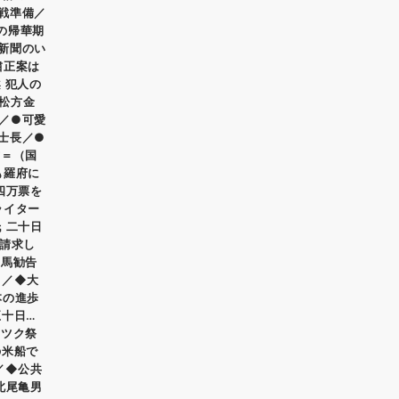
戦準備／
の帰華期
新聞のい
粛正案は
 犯人の
松方金
／●可愛
士長／●
君＝（国
も羅府に
四万票を
ライター
 二十日
に請求し
出馬勧告
く／◆大
本の進歩
五十日…
リツク祭
の米船で
／◆公共
北尾亀男