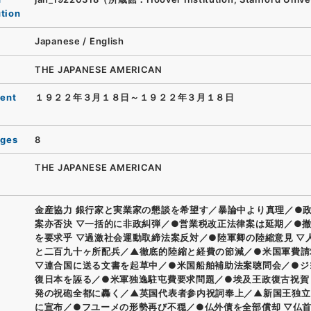
ution
Japanese
/
English
THE JAPANESE AMERICAN
ent
１９２２年３月１８日～１９２２年３月１８日
ages
8
THE JAPANESE AMERICAN
金産協力 銀行家と実業家の懇談を希望す／暴論中より真理／●
案亦否決 ▽一括的に非政糾弾／●営業税改正法律案は延期／●
を要求乎 ▽過激社会運動取締法案反対／●陸軍卿の陸縮意見 ▽
と二百九十ヶ所配兵／▲徹底的陸縮と経費の節減／●米国軍費請
▽連合国に送る文書を起草中／●米国船舶補助法案聴問会／●ジ
復日本を誣る／●米軍独逸駐屯費要求問題／●埃及王政復古祝賀
発の祝砲全都に轟く／▲英国代表者参内祝詞奉上／▲新国王独立
に宣布／●フユーメの形勢再び不穏／●仏外債を全部償却 ▽仏