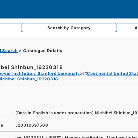
Search by
Category
A
d Search
Catalogue Details
ibei Shinbun_19220318
over Institution, Stanford University
Continental United Sta
Nichibei Shinbun_19220318
[Data in English is under preparation]
Nichibei Shinbun_1
de
J20010697500
n
jan_19220318（所蔵館：Hoover Institution, Stanford Unive