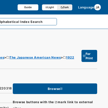
Language
JA
Guide
Light
Dark
lphabetical
Index Search
For
tes
The Japanese American News
1922
Print
9220318
Browse
Browse buttons with the
mark link to external
rsity）