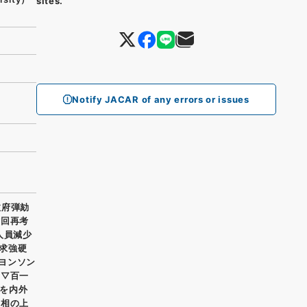
sites.
Notify JACAR of any errors or issues
政府弾劾
撤回再考
人員減少
求強硬
ヨンソン
 ▽百一
を内外
首相の上