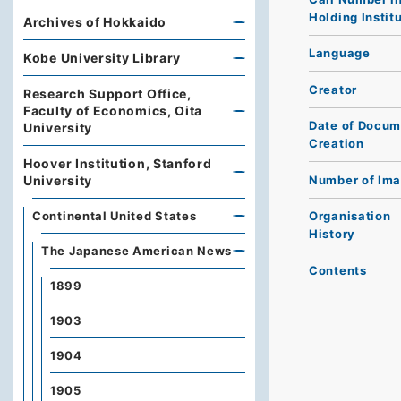
Holding Instit
Archives of Hokkaido
Language
Kobe University Library
Creator
Research Support Office,
Faculty of Economics, Oita
Date of Docum
University
Creation
Hoover Institution, Stanford
Number of Im
University
Continental United States
Organisation
History
The Japanese American News
Contents
1899
1903
1904
1905