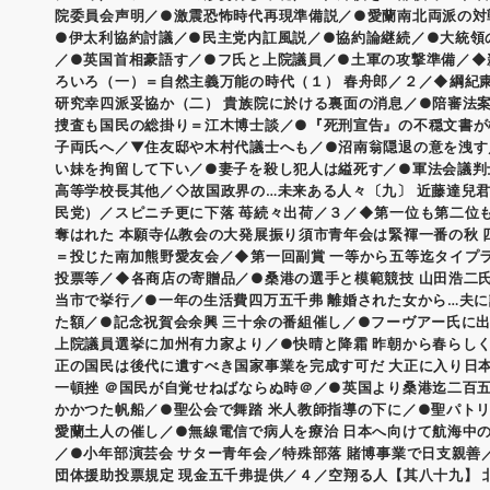
院委員会声明／●激震恐怖時代再現準備説／●愛蘭南北両派の対
●伊太利協約討議／●民主党内訌風説／●協約論継続／●大統領
／●英国首相豪語す／●フ氏と上院議員／●土軍の攻撃準備／◆
ろいろ（一）＝自然主義万能の時代（１） 春舟郎／２／◆綱紀
研究幸四派妥協か（二） 貴族院に於ける裏面の消息／●陪審法案
捜査も国民の総掛り＝江木博士談／●『死刑宣告』の不穏文書が
子両氏へ／▼住友邸や木村代議士へも／●沼南翁隠退の意を洩す
い妹を拘留して下い／●妻子を殺し犯人は縊死す／●軍法会議判
高等学校長其他／◇故国政界の…未来ある人々〔九〕 近藤達兒
民党）／スピニチ更に下落 苺続々出荷／３／◆第一位も第二位
奪はれた 本願寺仏教会の大発展振り須市青年会は緊褌一番の秋 
＝投じた南加熊野愛友会／◆第一回副賞 一等から五等迄タイプ
投票等／◆各商店の寄贈品／●桑港の選手と模範競技 山田浩二氏
当市で挙行／●一年の生活費四万五千弗 離婚された女から…夫
た額／●記念祝賀会余興 三十余の番組催し／●フーヴアー氏に
上院議員選挙に加州有力家より／●快晴と降霜 昨朝から春らし
正の国民は後代に遺すべき国家事業を完成す可だ 大正に入り日
一頓挫 ＠国民が自覚せねばならぬ時＠／●英国より桑港迄二百
かかつた帆船／●聖公会で舞踏 米人教師指導の下に／●聖パト
愛蘭土人の催し／●無線電信で病人を療治 日本へ向けて航海中
／●小年部演芸会 サター青年会／特殊部落 賭博事業で日支親善
団体援助投票規定 現金五千弗提供／４／空翔る人【其八十九】 