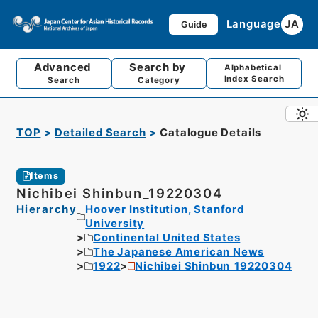
Language
JA
Guide
Advanced
Search by
Alphabetical
Index Search
Search
Category
TOP
Detailed Search
Catalogue Details
Items
Nichibei Shinbun_19220304
Hierarchy
Hoover Institution, Stanford
University
Continental United States
The Japanese American News
1922
Nichibei Shinbun_19220304