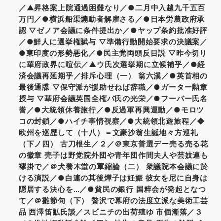
／▲昇格案上院通過困難なり／●二月中入越九千五百
万円／●横浜船渠煽動者解雇さる／●日本労農政府承
認 ▽ゼノア会議に条件提出か／●ヤップ条約批准好評
／●鮮人に選挙権賦与 ▽準備行動開始要求の決議案／
●東印度の形勢悪化／●民主党両頭反目説 ▽昨今切り
に華府政界に喧伝／▲ウ氏次選挙期に立候補乎／●経
済会議再延期乎／排斥心理（一） 翁六溪／●英首相の
最後通牒 ▽保守派が援助せねば辞職／●ガーター勲章
授与 ▽華府会議英国全権バ氏の光栄／●フーバー氏名
誉／●大統領休養旅行／●反過軍再興運動／●モロツ
コの封鎖／●ハイチ事情視察／●大統領北遊旅程／◆
欧州を巡歴して（十八）＝文豪沙翁生誕地々方巡礼
（下ノ四） 古刀根生／２／＠東京普選デー売る売る花
の徽章 売子は野党院外団や青年団作間夫人や芸妓連も
襷掛で／＠犬養木堂の軍縮論（二） 衆議院本会議に於
ける演説／●白連の其後燁子は妊娠 彼女を尼に自身は
隠居する決心を…／●貧民の銀行 国粹会が発起となつ
て／＠雛節句（下） 贅沢で幕府の法度立派な美術工芸
品 西澤笛畆氏談／スピニチの出荷殖ゆ 市価漸落／３