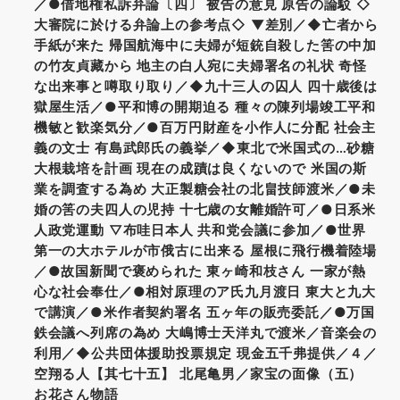
／●借地権私訴弁論〔四〕 被告の意見 原告の論駁 ◇
大審院に於ける弁論上の参考点◇ ▼差別／◆亡者から
手紙が来た 帰国航海中に夫婦が短銃自殺した筈の中加
の竹友貞藏から 地主の白人宛に夫婦署名の礼状 奇怪
な出来事と噂取り取り／◆九十三人の囚人 四十歳後は
獄屋生活／●平和博の開期迫る 種々の陳列場竣工平和
機敏と歓楽気分／●百万円財産を小作人に分配 社会主
義の文士 有島武郎氏の義挙／◆東北で米国式の…砂糖
大根栽培を計画 現在の成蹟は良くないので 米国の斯
業を調査する為め 大正製糖会社の北畠技師渡米／●未
婚の筈の夫四人の児持 十七歳の女離婚許可／●日系米
人政党運動 ▽布哇日本人 共和党会議に参加／●世界
第一の大ホテルが市俄古に出来る 屋根に飛行機着陸場
／●故国新聞で褒められた 東ヶ崎和枝さん 一家が熱
心な社会奉仕／●相対原理のア氏九月渡日 東大と九大
で講演／●米作者契約署名 五ヶ年の販売委託／●万国
鉄会議へ列席の為め 大嶋博士天洋丸で渡米／音楽会の
利用／◆公共団体援助投票規定 現金五千弗提供／４／
空翔る人【其七十五】 北尾亀男／家宝の面像（五）
お花さん物語