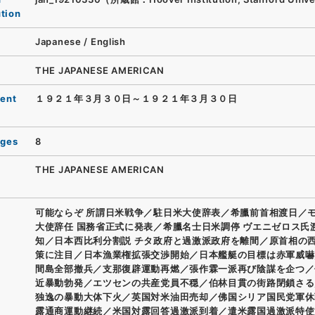
ution
Japanese
/
English
THE JAPANESE AMERICAN
ent
１９２１年３月３０日～１９２１年３月３０日
ages
8
THE JAPANESE AMERICAN
可能ならぞ 所謂日米戦争／駐日米大使辞表／希臘前首相渡日／
大使辞任 国務省正式に発表／希臘名士日米調停 ヴエニゼロス氏
知／日本西比利分割説 チタ政府と過激派政府を離間／原首相の
策に注目／日本漁業権拡張交渉開始／日本艦艇の目標は赤軍威嚇
間島全部撤兵／支那復辟運動再燃／張作霖一派再び陰謀を企つ／
近暴動勃発／エツセンの共産党員不穏／伯林目貫の街路閉鎖さる
独逸の暴動大体下火／英国対米油田売却／佛国シリア国民党軍休
露通商運動継続／米国対露回答過激派到着／遣米露国過激派特使