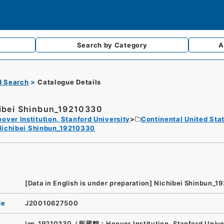
Search by
Category
A
d Search
Catalogue Details
ibei Shinbun_19210330
over Institution, Stanford University
Continental United Sta
Nichibei Shinbun_19210330
[Data in English is under preparation]
Nichibei Shinbun_1
de
J20010627500
n
jan_19210330（所蔵館：Hoover Institution, Stanford Unive