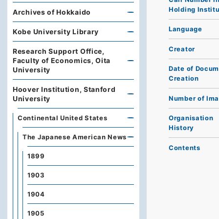
Holding Instit
Archives of Hokkaido
Language
Kobe University Library
Creator
Research Support Office,
Faculty of Economics, Oita
Date of Docum
University
Creation
Hoover Institution, Stanford
Number of Im
University
Continental United States
Organisation
History
The Japanese American News
Contents
1899
1903
1904
1905