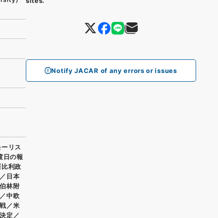
sites.
Notify JACAR of any errors or issues
モーリス
渡日の報
西比利政
／日本
伯林附
／中欧
戦／米
決定／