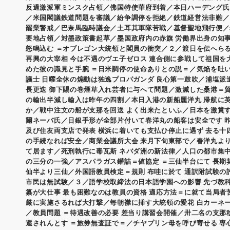
反過激派軍ミンスク占領／佛国特使華府到着／本日ハーデング氏
／米国閣議鉄道問題を審議／紛争調停を拒絶／鉄道経営法非難／
罷業警戒／巴奈馬臨時議会／土耳其軍隊苦戦／基督聖地飛行便／
要地占領／対墨政策書起草／墨国政府内の赤旗 労働界出身の知
怒鳴込む ＝オブレゴン大統領と閣員の衝突／２／渡日を伝へら
再興の大宰相 今は不遇のヴエ子ゼロス 連合側に参戦して祖国を
めた彼の識見と手腕 ＝日米調停の使命ありとの説＝／気焔を吐
議士 日曜全休の煽動は独逸プロパガンダ 良心第一鼓吹／浦塩派
長更迭 御下賜の巻煙草入れ芸者に与へて問題／激減した桑港＝貿
の輸出半減し輸入は昨年の四割／本日入港の新船麗洋丸 帰航に
か／戦中注文の船が支那を回送 よく出来たといふ／日本を激賞す
爾ネーバ氏／日銀手形が全部片付いて春洋丸の船客は安全です 
及び住友両支店で発表 横浜に着いても支払ひ停止に遇ず 去る十
の手続なれば安全／商業会議所大会 来月下旬東部で／春洋丸より
て居ます／死刑執行に毒瓦斯 ネバダ洲の新法律／人口の都市集中
の三分の一強／アスパラガス鑵詰＝値協定 ＝三仙半台にて 長期
仙半より三仙／外国語教員検定＝規則 布哇に於て 通訳附試験の
市民は無試験／３／語学校取締法の日本語学園への影響 先づ教
纂が大仕事 最も困難なのは教員の資格 適応方法＝に就て当局者
厳に実施さるれば大打撃／毎朝襟に挿す大統領の愛花 白カーネ
／教員問題 ＝待遇改善の必要 差当り講習会開催／卅二名の支那
還されんとす ＝旅券無査証で＝／チヤプリン母を呼び寄せる 専