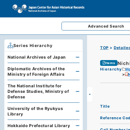
Advanced
Search
Series Hierarchy
TOP
Detaile
National Archives of Japan
Nich
Items
Diplomatic Archives of the
Hierarchy
Ho
Ministry of Foreign Affairs
The National Institute for
Defense Studies, Ministry of
Defense
Title
University of the Ryukyus
Library
Reference Co
Hokkaido Prefectural Library
Call Number i