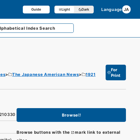
Language
JA
Guide
Light
Dark
lphabetical
Index Search
For
tes
The Japanese American News
1921
Print
9210330
Browse
Browse buttons with the
mark link to external
rsity）