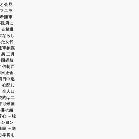
と会見
マニラ
希臘軍
事政府に
るる希臘
大ならし
いた女代
遣軍参謀
易 二月
英国廻航
 伯剌西
昨日正金
四日中迄
 心配し
 全人口
契約は二
許可米国
科書の編
苦心 ＝峻
ーシヨン
移民 ＝送
心孝養を