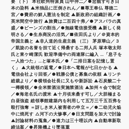
要 （下） 本社欧州特派員 山中仲二／●悲観す可き日
本の染料 ▲米独品に圧倒されん／■尊王奉仏 尊徳二
宮／●費府の鮮人憲法を制定 ▲新政府の組織計画／●
英米間空中旅行 ▲旅費は二百四十弗／●アスパラの真
盛／●ビーンズの割当／●無線電信接受機 ▲新しく発
明さる／●生糸商況の活気／■依田氏より／＠資本的
帝国主義と ▲非人道的生産主義 （三） 茅原華山／３
／凱旋の名誉を担て近く帰桑する二邦人兵 塚本敬太郎
氏と東ケ崎潔氏 歓迎準備中の両連隊に編入 …「息子を
一人拾つた」…と塚本氏／●「二排日案を記憶し置
く」 ▲大統領の返電／●日本へ電報が七日かかる ▲
電信会社より回答／●戦勝公債と募集の依頼 ▲リンチ
総裁より／●横領会社長に又もや新訴訟 ▲石炭酸二十
一樽横領／●全米禁酒法実施禁酒法 ▲加州々会で制定
／●海老名氏の渡米 ▲十月頃来桑す可し／大胆極まる
白昼強盗 総領事館建築内を利用して五万三千五百弗を
殴打強奪 ＝訝しき米人被害者の申立＝／●二幼児火焔
中に焼死す △河下の大惨事／●日支問題を加大で討論
▲討論材料の蒐集／●速力は三十哩以内 ▲自動車新取
締法案／●昇降機より墜落重