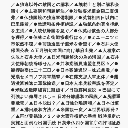
／▲独逸以外の敵国との講和／▲墺勃土と別に講和会
議す／●主要講和問題解決／●対独要求償金額二百億
弗／●仏独国境の独逸軍備制限／●英首相四日以内に
巴里帰着／●敵講和条件拒絶説／▲独紙条約署名拒絶
を主張／●大統領帰国を急ぐ／●仏英は償金の大部分
を獲得／●伯林に市街戦惨劇行はる／●ミユーニツヒ
市依然不穏／●前独逸皇子渡米を希望す／●石井大使
帰国公表 △五月初旬本国に向け華府出発／▲人種案の
失敗と石井大使／▲日米問題解決の為め帰国／▲石井
大使帰朝後辞職せん／●共和党議員連盟意見区々／●
観櫻御宴は二十三日／●日本案通過説＝株式暴騰／●
兇漢セメヨノフ将軍襲撃／●在露支那人軍正体／●露
過激派独逸に軍隊輸送／●日本人米兵殺害説を否定／
●米駆逐艇隊紐育に凱旋す／日独露同盟説 ＝巴里にて
列強よい侮辱されし＝ 日本分離講和の風説／▲所謂重
要飛電／▲日本脱出？／▲日独分離講和／▲日本は慎
重／▲排日緩和方法／▲米国観一変／▲世界戦再発？
／▲再び黄禍論／２／＠大西洋横断の準備 戦時規定の
実施と面倒な出国手続 日英米仏四ケ国官庁の許可証必