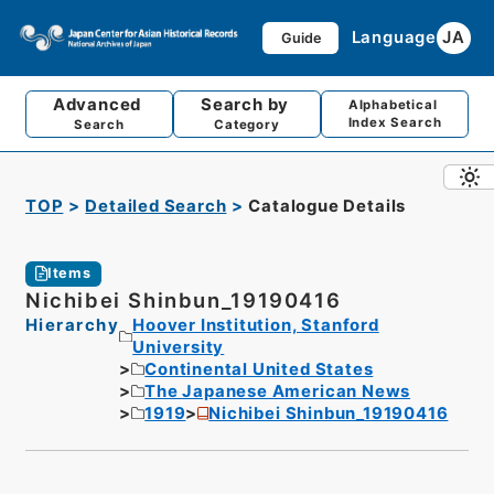
Language
JA
Guide
Advanced
Search by
Alphabetical
Index Search
Search
Category
TOP
Detailed Search
Catalogue Details
Items
Nichibei Shinbun_19190416
Hierarchy
Hoover Institution, Stanford
University
Continental United States
The Japanese American News
1919
Nichibei Shinbun_19190416