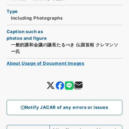
Type
Including Photographs
Caption such as
photos and figure
一般的講和会議の議長たるべき 仏国首相 クレマンソ
ー氏
About Usage of Document Images
Notify JACAR of any errors or issues