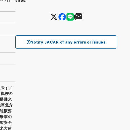
sites.
Notify JACAR of any errors or issues
逝去す／
／觀櫻の
搭乗米
独軍北方
態概要
米軍の
艦安全
米大使