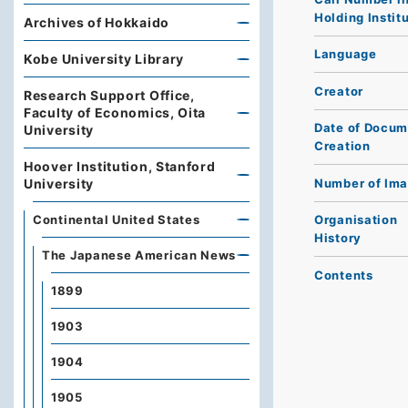
Holding Instit
Archives of Hokkaido
Language
Kobe University Library
Creator
Research Support Office,
Faculty of Economics, Oita
Date of Docum
University
Creation
Hoover Institution, Stanford
Number of Im
University
Continental United States
Organisation
History
The Japanese American News
Contents
1899
1903
1904
1905