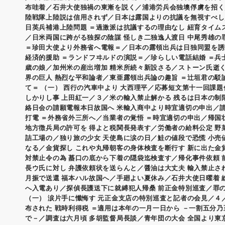
布哇着／石井大使独禍の東漸を説く／浦港労兵会独墺俘虜を招く
陸戦隊上陸説は信用されず／日本は露国よりの抗議を無視すべし
日英兵補港上陸問題 ＝過激派は抗議するの理由なし 紐育タイム
／日米両国に跨がる独探の陰謀 怪しき二独逸人渡日 中尾秀雄の
＝珍田大使より外務省へ電報＝／日本の露領出兵は日独同盟を誘
経済的援助 ＝ランドフヰルドの演説＝／珍らしい電話結婚 ＝兵
歳の娘／加州米の産出増加 精米所続々新設さる／ストーン氏逝く
界の巨人 熱烈な平和論者／東亜露領出兵論の趣旨 ＝辻垣君の駁
て＝ （一） 西行の汽車中より 大西理平／応募短文第十一回課題
しかりし事 上田紅一／３／米の輸入禁止解かる 残るは日本の制
絡日会の請願電報本日故国へ 米輸入商中より時宜適切の申出／
打電 ＝外務省外三所へ／当業者の覚悟 ＝時宜適切の申出／帰国
地方徴兵局の許可を 得よと税関長発表す／労働者の給料公定 野
詰工場の／独り旅の少女 天使島に涙の日／鮭の値段で恐慌 小売
なる／金貨探し これや丸帰朝客の身体検査を断行す 新に出た金
対禁止令の為 蟇口の底から下着の隠袋迄検査す／帰化事件依頼 
長ウ氏に対し 弁護依頼状を送らんと／醤油は大丈夫 輸入禁止さ
月振で送還 福本ハル故国へ／手廻よい夏休み／石井大使日曜着 
へ入電あり／探偵長護送下に就縛犯人帰桑 前正金特別巡査／罪
（一） 涙片手に懺悔す 元正金支店の特別巡査と記者の会見／４
布された 戦時利得税 ＝適用は本年の一月一日から －一割五分
で－／調査は六月頃 多胡監督局長談／青年団の大会 全国より東