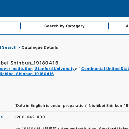
Search by
Category
A
d Search
Catalogue Details
ibei Shinbun_19180416
over Institution, Stanford University
Continental United Sta
Nichibei Shinbun_19180416
[Data in English is under preparation]
Nichibei Shinbun_1
de
J20010421400
n
jan_19180416（所蔵館：Hoover Institution, Stanford Unive