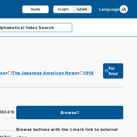
Language
JA
Guide
Light
Dark
lphabetical
Index Search
For
tes
The Japanese American News
1918
Print
9180416
Browse
Browse buttons with the
mark link to external
rsity）