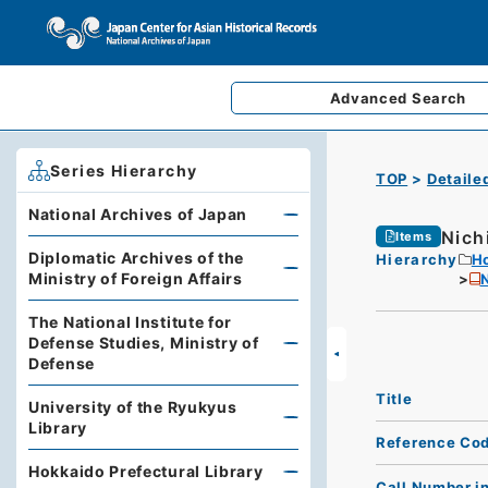
Advanced
Search
Series Hierarchy
TOP
Detaile
National Archives of Japan
Nich
Items
Diplomatic Archives of the
Hierarchy
Ho
Ministry of Foreign Affairs
The National Institute for
Defense Studies, Ministry of
Defense
Title
University of the Ryukyus
Library
Reference Co
Hokkaido Prefectural Library
Call Number i