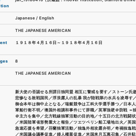
ution
Japanese
/
English
THE JAPANESE AMERICAN
ent
１９１８年４月１６日～１９１８年４月１６日
ages
8
THE JAPANESE AMERICAN
新大使の否認せる所謂日独同盟 相互に警戒を要す／ストーン氏
悲惨なる敗戦国民／浮浪露人の乱暴 我が陸戦隊の水兵を凌辱す
御会本年は御中止となる／瑞艇競争は工科大学選手勝つ／日本人
軍船行衛不明／墺国外相講和事件にて辞職／英軍強硬＠防戦 ＝
＠主力を集中／北方戦線独軍活動の目的地／十五日の北方戦闘状
／米国陸軍省形勢重大と報告／ツエツペリン船工場地出火／英国
急速応援を希望／芬蘭独軍活動／独逸外相攻露弁明／奇禍独逸戦
／米国議会議事促進／婦人權案促進／米国来月五萬召集／石井駐