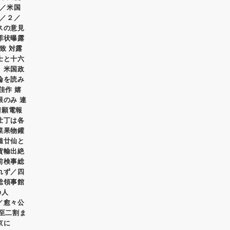
／米国
／２／
スの意見
罪状曝露
致 対露
士と十六
 米国政
論を読み
佳作 嬉
限のみ 連
請願電報
壮丁は各
菜果物鑵
値廿仙と
貨輸出絶
前検事総
れず／四
総領事館
の人
／愈々公
乃至二割ま
京に