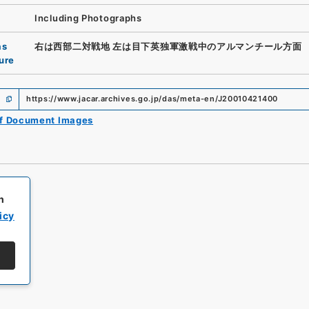
Including Photographs
as
右は西部二対戦地 左は目下英独軍激戦中のアルマンチール方面
ure
https://www.jacar.archives.go.jp/das/meta-en/J20010421400
of Document Images
h
icy