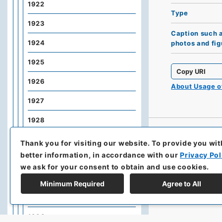
1922
Type
1923
Caption such 
1924
photos and fig
1925
Copy URI
1926
About Usage 
1927
1928
1929
Thank you for visiting our website.
To provide you wit
better information, in accordance with our
Privacy Pol
1930
we ask for your consent to obtain and use cookies.
1931
Minimum Required
Agree to All
1932
1933