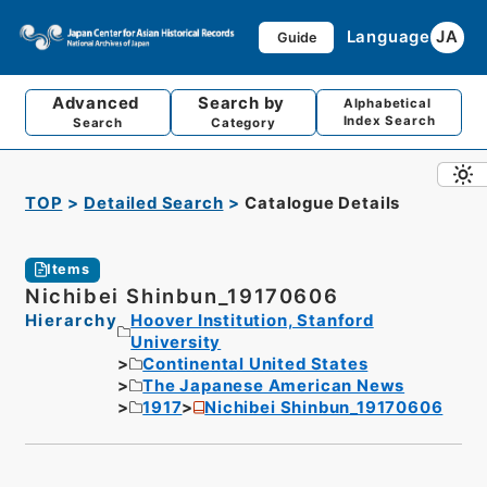
Language
JA
Guide
Advanced
Search by
Alphabetical
Index Search
Search
Category
TOP
Detailed Search
Catalogue Details
Items
Nichibei Shinbun_19170606
Hierarchy
Hoover Institution, Stanford
University
Continental United States
The Japanese American News
1917
Nichibei Shinbun_19170606