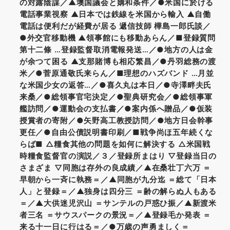
の対露陰謀／▲墺国議会と媾和条件／●米国に於ける
電話事業視察 ▲日本では鉄線を米国から輸入 ▲自働
電話は便利だが経費が居る 遞信技師 樺島一郎氏談／
●外交官移動機 ▲領事館にも移動あらん／■登録質問
第十二條 …登録監督取消電報発送…／●地方の人は金
が余つて困る ▲支那賭博も相応繁昌／●丹羽総務の渡
米／●菅原通敬氏来らん／■理想のハズバンド …月並
な米国少女の返答…／●喜久丸は本日／●寺澤畔夫氏
来桑／●総領事官宅決定／●聖典研究会／●総領事軍
艦訪問／●運動会の支払書／●案内係へ贈品／●仮装
授賞者の寄附／●矢野高工教授訪問／●地方日会幹事
更任／●自由公債説明書印刷／■戦争尚ほ五年続くな
らば■ △糧食其他の問題を如何に解決する △米国戦
時糧食監督官の演説／３／登録所まはり ▽登録当日の
さまざま ▽同胞は存外の良成績／▲在桑壮丁六万 ＝
早朝から一斉に執務＝／▲同胞が九分迄 ＝総て「日本
人」と登録＝／▲独身は四分三 ＝齢の解らぬ人もある
＝／▲大供迷児沢山 ＝サンテルの戸惑ひ振／▲新渡米
者三名 ＝サウスパークの景況＝／▲登録毛か発表 ＝
来る十一日に行はる＝／●万歳の声勇ましく＝