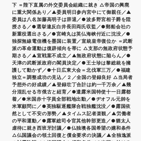
下 ＝陛下直属の外交委員会組織に就き △帝国の興廃
に重大関係あり／▲委員明日参内宮中にて御親任／▲
委員は八名加藤高明子は辞退／●波多野宮相子爵を陞
授さる／●選挙違反白井長田両氏収監／●郵船会社の
新重役選出さる／●宮崎丸は英仏海峡付近に沈没／●
独探無線電信機を墨国に装置／宣統皇帝復位か ＝武断
派の革命運動は復辟傾向を帯に △支那の無政府状態予
期さる／▲宣戦案不成立／▲無政府状態に陥らん／●
天津の武断派政府の閣員決定／●王士珍は黎総統を擁
護して動かず／●十日広東大会＝北伐軍三万／●福建
独立＝調整成功の見込／２／全国の登録良好 △当局者
予想外の好成績／▲登録壮丁合計は約一千万余／▲幾
分混乱せる市俄古と紐育／●遣露米国特使十一日露都
着／●米国赤十字員全部戦地出動／●ヂオフル元帥を
米軍顧問に／●英独駆逐艦隊合戦独艦沈没／●露国依
然として不安の形勢／▲タイムス記者楽観／▲労働者
の平和運動／●露軍総司令官其他幹部更迭／●猶太人
虐待に就き西班牙討議／●仏独墺各国希望の媾和条件
△仏国議会の領土回復と償金要求の決議／▲全独逸派