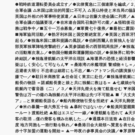
●戦時鉄道運転委員会成立す／●比律賓急に三個連隊を編成／２
合軍会議 △米国は政治的同盟に不可入 △英仏特使と米当局の協
英国は外相の外軍事特使派遣／▲日本は佐藤大使会議に列席／▲
合軍会議の協議要項／●在米連合国民召集許可の案／▲怪戦後召
務は戦争中／■五十一万余募集／■軍費七十億弗／■最初に露国
■海軍協同活動／●勃牙利米国と国交断絶宣言／●英国と西班牙
起る／●独逸米国に媾和提議の風説／●伯剌西爾人在留独人を迫
部英軍独軍陣地突撃続行／▲英参謀総長の西部戦局批評／●独逸
の活動漸次衰ふ／●勃国分離媾和運藤開始の説／●保険界に戦争
終結説／●独逸潜航艇の太平洋出現説 ▲海運界の恐慌と経済影
疑はしく安心して可ならん▼ ＝桑港湾の米艦増派 警戒物々し＝
忌避者大弱り 不忠者は細君にも不忠／■ハアトマン氏の講演振り
嫌で―／●駐日米商務官 ▲任命近く東京に赴任／■独逸潜航艇
船長の物語 ＝諾威船長妻と娘と共に独艇に救はる＝ ▲七歳娘が
航艇内で蓄音器（二）／３／●天洋丸燈火を掩て航進せむ ▼米
警告は万一の備の為独艇の太平洋出動は先づ不可能▲ ■「大丈
ア」…と東郷船長語る／●船内郵便物引受を拒絶す ▲天洋丸郵
／●米の暴騰一俵六弗五十仙 ▲暴利ではないか／●船員同盟罷
ールート渡船杜絶 ▲船はエスピー一線／●潜航艇を恐れて ▲天
客の取消 …僅の乗客を積み出帆した…／●通牒本日送致 ▲在日
度 地方同胞も一致行動を執れ／●桑港日会大統領へ賛意を表せん
赤十字加盟の運動を開始＝ ▲一昨夜の参事員会の決議／●茅原