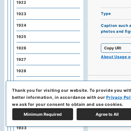
1922
Type
1923
1924
Caption such 
photos and fig
1925
Copy URI
1926
About Usage 
1927
1928
1929
Thank you for visiting our website.
To provide you wit
1930
better information, in accordance with our
Privacy Pol
we ask for your consent to obtain and use cookies.
1931
Minimum Required
Agree to All
1932
1933