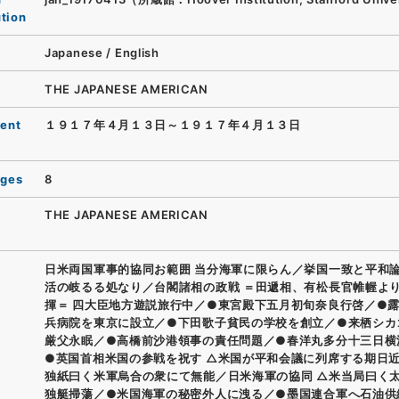
ution
Japanese
/
English
THE JAPANESE AMERICAN
ent
１９１７年４月１３日～１９１７年４月１３日
ages
8
THE JAPANESE AMERICAN
日米両国軍事的協同お範囲 当分海軍に限らん／挙国一致と平和
活の岐るる処なり／台閣諸相の政戦 ＝田遞相、有松長官帷幄よ
揮＝ 四大臣地方遊説旅行中／●東宮殿下五月初旬奈良行啓／●
兵病院を東京に設立／●下田歌子貧民の学校を創立／●来栖シカ
厳父永眠／●高橋前沙港領事の責任問題／●春洋丸多分十三日横
●英国首相米国の参戦を祝す △米国が平和会議に列席する期日
独紙曰く米軍烏合の衆にて無能／日米海軍の協同 △米当局曰く
独艇掃蕩／●米国海軍の秘密外人に洩る／●墨国連合軍へ石油供