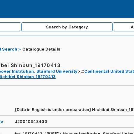
Search by
Category
A
d Search
Catalogue Details
ibei Shinbun_19170413
over Institution, Stanford University
Continental United Sta
Nichibei Shinbun_19170413
[Data in English is under preparation]
Nichibei Shinbun_1
de
J20010348400
n
jan_19170413（所蔵館：Hoover Institution, Stanford Unive