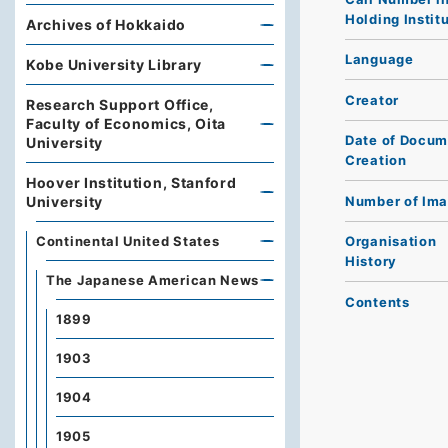
Holding Instit
Archives of Hokkaido
Language
Kobe University Library
Creator
Research Support Office,
Faculty of Economics, Oita
Date of Docum
University
Creation
Hoover Institution, Stanford
Number of Im
University
Continental United States
Organisation
History
The Japanese American News
Contents
1899
1903
1904
1905