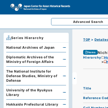
Advanced
Search
Series Hierarchy
TOP
Detaile
National Archives of Japan
Nich
Items
Diplomatic Archives of the
Hierarchy
Ho
Ministry of Foreign Affairs
The National Institute for
Defense Studies, Ministry of
Defense
Title
University of the Ryukyus
Library
Reference Co
Hokkaido Prefectural Library
Call Number i