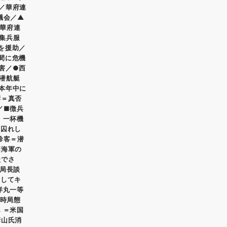
／華府連
議会／▲
華府連
集兵服
を援助／
間に危機
害／●西
潜航艇
本年中に
響＝真否
／■徴兵
 一杯機
に囚れし
珍客＝潜
国海軍の
夫でさ
便局長談
業してキ
洋丸一等
会時局態
 ＝米国
華山氏消