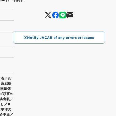
sites.
Notify JACAR of any errors or issues
論者／死
り政戦指
露国病傷
ゴ領事の
浜出帆／
近し／●
太平洋の
給中止／