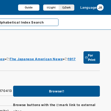
Language
JA
Guide
Light
Dark
lphabetical
Index Search
For
tes
The Japanese American News
1917
Print
9170413
Browse
Browse buttons with the
mark link to external
rsity）