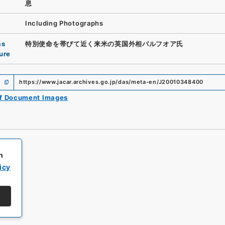
息
Including Photographs
as
特別使命を帯びて近く来米の英国外相パルフオア氏
ure
https://www.jacar.archives.go.jp/das/meta-en/J20010348400
of Document Images
h
icy