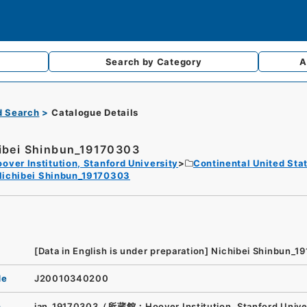
Search by
Category
A
d Search
Catalogue Details
ibei Shinbun_19170303
over Institution, Stanford University
Continental United Sta
Nichibei Shinbun_19170303
[Data in English is under preparation]
Nichibei Shinbun_1
de
J20010340200
n
jan_19170303（所蔵館：Hoover Institution, Stanford Unive