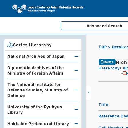
Advanced
Search
Series Hierarchy
TOP
Detaile
National Archives of Japan
Nich
Items
Diplomatic Archives of the
Hierarchy
Ho
Ministry of Foreign Affairs
The National Institute for
Defense Studies, Ministry of
Defense
Title
University of the Ryukyus
Library
Reference Co
Hokkaido Prefectural Library
Call Number i