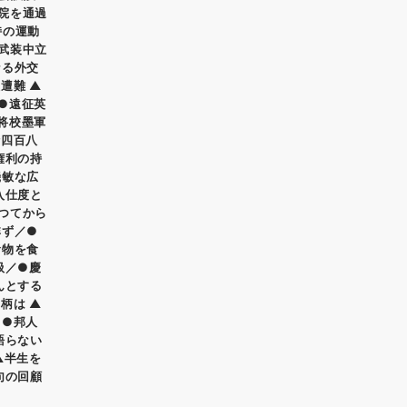
院を通過
持の運動
武装中立
なる外交
遭難 ▲
●遠征英
将校墨軍
計四百八
権利の持
機敏な広
入仕度と
つてから
非ず／●
食物を食
扱／●慶
んとする
柄は ▲
／●邦人
語らない
▲半生を
句の回顧