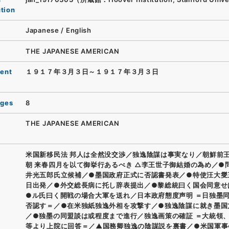
ution
Japanese
/
English
THE JAPANESE AMERICAN
ent
１９１７年３月３日～１９１７年３月３日
ages
8
THE JAPANESE AMERICAN
米国新移民法 邦人は全然没交渉／独逸陰謀は事実なり／朝鮮前
朝 来春四月を以て御挙行あるべき △李王世子御結婚の為め／●
井光五郎氏立候補／●墨国政府正式に否認書発表／●特使汪大燮
日出発／●外交総長病に托し辞表提出／●黎総統曰く国会同意せ
●ル氏曰く開戦の場合大軍を送れ／日本政府態度声明 ＝日独墨
否認す＝／●在米独紙独逸外相を攻撃す／●独逸陰謀に就き墨国
／●独墨の同盟談は或程度まで進行／独逸画策の確証 ＝大統領
等より上院に回答＝／▲国務卿独逸の陰謀説を裏書／●米国軍事