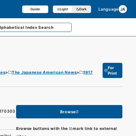
Language
JA
Guide
Light
Dark
lphabetical
Index Search
For
tes
The Japanese American News
1917
Print
9170303
Browse
Browse buttons with the
mark link to external
rsity）