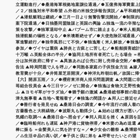
立運動進行／●桑港海軍根拠地案譲位通過／●五億弗海軍費案上
／２／独逸対米平和希望 △外相の米独交渉報告演説／▲平和維
／▲潜航艇戦は継続／●三月一日より無警告撃沈開始／●制限的
案下院通過／●日独墨同盟陰謀と英国の輿論 △独逸一流の辛辣
策を攻撃／●独軍退却中止 ▲パブーム市に踏止まる／●米人船員
独潜航艇の犠牲となる／●米墺断絶せず／●大使危険区域通過／
軍進撃続行／●独帝風邪にて不快／●独逸漸く米人解放／●独逸
参加／●ヴイヤは重病 ▲肺炎と古疵とに苦しむ／●船舶損害総
十万噸 △英船全体の半分／●協同土地所有者死亡したる場合 ＝
分は加州政府に帰す＝ ▲異族あれば公売に附し売得金交附／●
告法 ▲時局問題で人を呼ぶ／●同胞各家庭の子供預金方法 ▲嫁
教育費が十分／●井筒屋芝居開演／●神洋丸昨朝出帆／故国に帰
【六】開原五雨／３／●櫻府東洋商人排斥問題調査 ▲大問題に
苺組合役員会 ▲今三日サンノゼに開会／●独逸は食物欠乏野性
ふ ▲ヨモギ草がサラダ油／●猶予願の激減 ▲桑港総領事館の取
津丸無事着 ▲当地へ電報着す／●独逸の間諜か ▲邦人に接近せ
／●善行者を発見せぬ ▲桑港日会の調査／●今年流行の婦人着の
古薔薇色と大柄縞物／●波斯丸も動揺少し ▲始めは積方が悪い
気鑵の取調べ ▲桑港日会へ照会す／●邦人両足を挫く ▲原因を
／●臨時船何れも遅延 ▲神戸港に貨物停滞／●米妻の為め送還 
棒に振る ＝金髪美人に気を許すな＝／●少女会の雛祭 ▲桑博節
／△生活＠品の高い訳／●子供と倶に弟を ▲呼寄せたいとの望