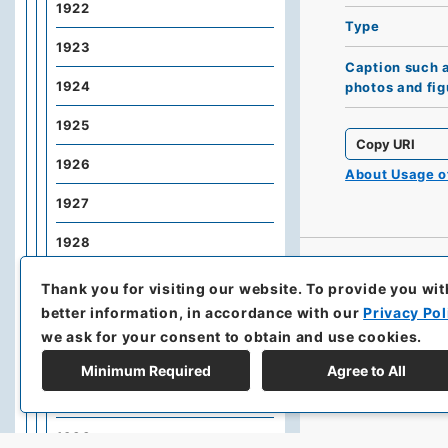
1922
Type
1923
Caption such 
1924
photos and fig
1925
Copy URI
1926
About Usage 
1927
1928
1929
Thank you for visiting our website.
To provide you wit
better information, in accordance with our
Privacy Pol
1930
we ask for your consent to obtain and use cookies.
1931
Minimum Required
Agree to All
1932
1933