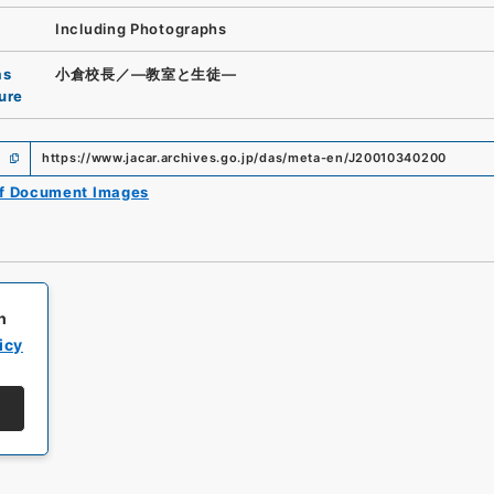
Including Photographs
as
小倉校長／―教室と生徒―
ure
https://www.jacar.archives.go.jp/das/meta-en/J20010340200
of Document Images
h
icy