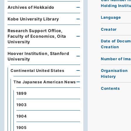
Holding Instit
Archives of Hokkaido
Language
Kobe University Library
Creator
Research Support Office,
Faculty of Economics, Oita
Date of Docum
University
Creation
Hoover Institution, Stanford
Number of Im
University
Continental United States
Organisation
History
The Japanese American News
Contents
1899
1903
1904
1905