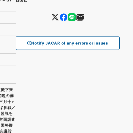
sites.
Notify JACAR of any errors or issues
王殿下来
問題の藤
三月十五
ば参戦／
同盟説を
方面調査
、国務卿
会議設