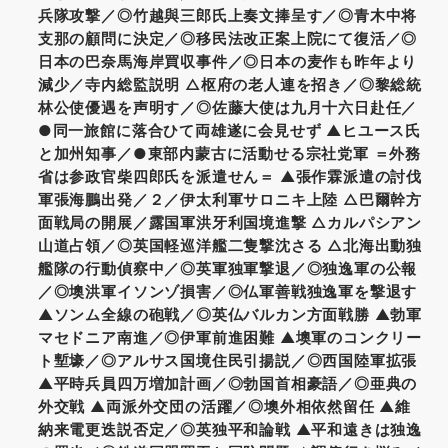
兵隊攻撃／◎竹越與三郎氏上奏文捧呈す／◎青木中将
支那の顧問に決定／◎移民法改正案上院にて復活／◎
日本の巴奈馬海岸買収事件／◎日本の麦作も昨年より
減少／寺内総監説明 △枢府の老人連を招き／◎黎総統
林公使優遇を声明す／◎佐藤大使は九月十六日赴任／
●同一旅館に落合ひて両雄遂に会見せず ▲ヒユース氏
と加州知事／●東部内蒙古に活動せる宗社党軍 ＝外務
省は参政官柴四郎氏を派遣せん＝ ▲張作霖派遣の討伐
軍張海鵬出発／２／伊太利軍サロニキ上陸 △巴爾幹方
面戦局の開展／露国軍洪牙利国境進撃 △カルパシアン
山道占領／◎英国軽巡洋艦二隻撃沈さる △北海出動独
艦隊の行動偵察中／◎英軍独軍撃退／◎独逸軍の公報
／◎墺洪軍イソンゾ損害／◎仏軍善戦独逸軍を撃退す
▲ソンム全線の砲戦／◎英仏バルカン方面戦勝 ▲勃軍
マセドニア南進／◎伊軍前進困難 ▲墺軍のコンクリー
ト塹壕／◎アルサス国境住民引揚説／◎西国陸軍拡張
▲平時兵員四万増加計画／◎勃国首相豪語／◎亜典の
外交戦 ▲両派外交団の活躍／◎墺外相依然留任 ▲維
納来電更迭説否定／◎英独平和論戦 ▲平和遠きは独逸