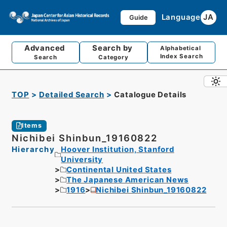
Language
JA
Guide
Advanced
Search by
Alphabetical
Index Search
Search
Category
TOP
Detailed Search
Catalogue Details
Items
Nichibei Shinbun_19160822
Hierarchy
Hoover Institution, Stanford
University
Continental United States
The Japanese American News
1916
Nichibei Shinbun_19160822