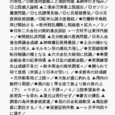
の罪也／◎鉄道同盟罷工と国防問題 ▲調停行き悩み／
◎上院歳入論戦 ▲二億余万弗案上院提出／◎ガソリン
騰貴問題／◎ヒ氏讃博見物／◎ヒ氏暗殺脅迫／◎小児
疫病依然猖獗／◎駐米仏国大使着紐／●巴爾幹半島戦
再び開始さる ＝欧州戦乱爛熟し戦線愈々拡大＝／３／
●日米二大会社の契約違反訴訟 ＝一方対手は東洋汽船
＝／●関税払戻問題 ▲五分軽減の恩典問題／日本人会
連合県議会成績 ▲神崎書記長帰桑談／●土台の確かな
ユタの邦人 ▲モルモン宗の感化力強し／●支那総領事
転任物議の種となる ▲六大会社大統領に抗議／●奉賛
会献金者の紀章待遇 ▲今日迄の総献金額／●実業練習
生は成績不良だ ＝鈴木商会の南米調査＝／●贈られて
却て迷惑（米国より日本が安い）／●未曾有の好成績
＝天洋船客殆ど上陸＝／●大魚が盛に釣れる ▲湾内の
鮑狩り期節／●燕の如く季を追て旅より旅の身の上
（下） ＝マダム・スミ子譚＝／４／上院希望条件 ▲
政府其一を容れ ▲還元は実行せず／●蒙古の擾乱 ▲
調査の為外務参政派遣／●花の日会私娼救済 ▲篤志家
庭に委託する／５／●迎妻証明件数 ▲一ヶ月平均四十
に達す／