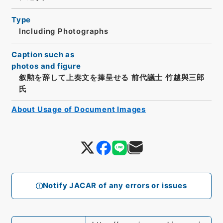
Type
Including Photographs
Caption such as
photos and figure
叙勲を辞して上奏文を捧呈せる 前代議士 竹越與三郎
氏
About Usage of Document Images
Notify JACAR of any errors or issues