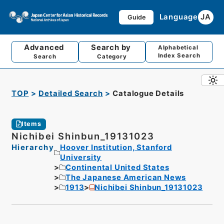
Language
JA
Guide
Advanced
Search by
Alphabetical
Index Search
Search
Category
TOP
Detailed Search
Catalogue Details
Items
Nichibei Shinbun_19131023
Hierarchy
Hoover Institution, Stanford
University
Continental United States
The Japanese American News
1913
Nichibei Shinbun_19131023