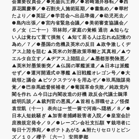
会重要役員会／●光盛氏土葬／●岩崎通弁移転／●西
原花園慶事／●石割夫人施術延期／●書集め／●華村
たより／●英証／●学芸会へ出品準備／●幼児死去／
●島内出張／●宮内省緊急会議／●美術審査協議会／
６／女（二十一） 羽林郎／家庭の覚帳 通坊 ▲知らな
い人は覚ねて置て損無く ▲知て居る人は忘れぬ記憶の
為め／７／●墨国の危機及英米の反目 ▲政争激しくヂ
アス上陸を阻む ▲英米の対墨政策乖離と其真相／▲ウ
エルタ自立す／▲ヂアス上陸阻止／▲墨都形勢険悪／
▲英米対墨策衝突／▲仏国の軍艦派遣／▲日本は派艦
せず／●運河開通式＠導艦 ▲旧戦艦オレゴン号／●大
統領と議会 ▲ビツクステツキを用ゐぞ／●玖馬陰謀発
覚／●巴奈馬総督候補者／●葡国革命失敗／純政党内
閣を作れ △今日は内閣改造の好機 政反会代議士鵜澤
総明氏談／▲裁判官の悪風／▲首相も辞職せよ／怪傑
袁世凱（十一） 表向は一笠一簑で河南へ隠栖／８／●
日本人短銃騒ぎ ▲加害者捕縛殺害者入院／●皇室会計
庶務規定発令／９／●レーズン会社支払額 ▼栽培者に
毎日十万弗宛／●ポテトあがる ▲附たりセロリとビン
ズ／１０／櫻子 〔六一〕 安岡夢鄕