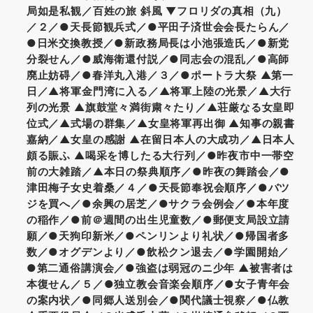
局如是私観／百姓の旅 斜風 ▼フロリダの真相（九）
／２／●天長節観兵式／●平田子済世会会長たらん／
●日米交換教授／●新政務局長は小池張造氏／●新党
分裂せん／●威海衛還付説／●同志会の混乱／●高師
廃止妨碍／●春洋丸入港／３／●ポートラ大祭 ▲第一
日／▲将軍金門湾に入る／▲将軍上陸の光景／▲大行
列の光景 ▲旗鼓堂々満街粛々たり／▲荘厳なる女皇即
位式／▲式場の群集／▲女皇将軍再出御 ▲知事の親書
嘉納／▲女皇の感謝 ▲在留日本人の大成功／▲日本人
頗る賑ふ ▲喝采を博したる大行列／●昨夜市中一帯空
前の大雑踏／▲本日の祭典順序／●昨夜の舞踏会／●
津田梅子女史着桑／４／●天長節奉祝会順序／●バツ
ジを買へ／●余興の居芝／●サクラ会例会／●本年度
の稲作／●前＠週間の出生児童数／●郵便支局設立請
願／●天狗印新米／●ペンリンより礼状／●帰国者多
数／●オグデンより／●飲松クン退去／●学園開始／
●第二通俗講演会／●強盗は弱冠のニ少年 ▲被害者は
本復せん／５／●独立教会音楽会順序／●女子青年会
の案内状／●同郷人送別会／●関代議士視察／●仏教