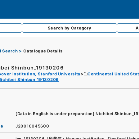
Search by
Category
A
d Search
Catalogue Details
ibei Shinbun_19130206
over Institution, Stanford University
Continental United Sta
Nichibei Shinbun_19130206
[Data in English is under preparation]
Nichibei Shinbun_1
de
J20010045600
n
jan_19130206（所蔵館：Hoover Institution, Stanford Unive