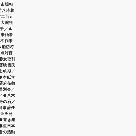
港市場相
前八時着
対二百五
の大演説
乎／▲
の未婚者
大不作来
▲船切符
百点対百
妻女取引
藤映雪氏
出帆期／
●本紙サ
羅府仏教
送別会／
／●八木
傍の石／
幹事辞任
●亜氏発
●書き集
摟亜日本
場の活動