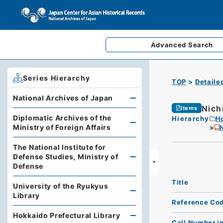
Advanced
Search
Series Hierarchy
TOP
Detaile
National Archives of Japan
Nich
Items
Diplomatic Archives of the
Hierarchy
Ho
Ministry of Foreign Affairs
The National Institute for
Defense Studies, Ministry of
Defense
Title
University of the Ryukyus
Library
Reference Co
Hokkaido Prefectural Library
Call Number i