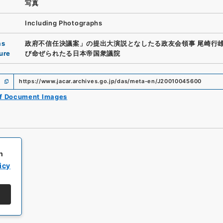
写真
Including Photographs
as
政府不信任決議案」の提出大演説となしたる政友会領事 尾崎行
ure
び命ぜられたる日本帝国衆議院
https://www.jacar.archives.go.jp/das/meta-en/J20010045600
of Document Images
h
icy