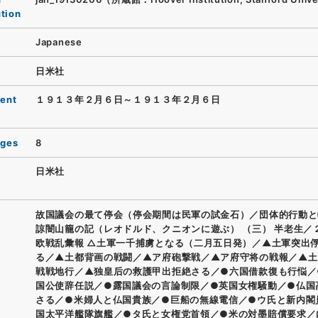
ution
Japanese
日米社
ent
１９１３年２月６日～１９１３年２月６日
ages
8
日米社
故国議会の最て停会（停会期間は民軍の試金石）／団体的行動と
諒闇山籠の記（レオドルド、クニオンに遊ぶ） （三） 半老生／
欧戦乱彙報 △土軍一千捕虜となる（二月五日発）／▲土軍突出
る／▲土都背画の戦闘／▲ア府砲撃戦／▲ア府守将の戦報／▲土
戦戦地行／▲独皇后の救護甲出拒絶さる／●六国借款復も行悩／
国公使辞任説／●露国議会の言論制限／●英国女権騒動／●仏国
さる／●米婦人と仏国貴族／●巨船の無線電信／●ウ氏と新内閣
国太平洋艦隊旗艦／●タ氏と女権党首領／●米の対墨賠償要求／