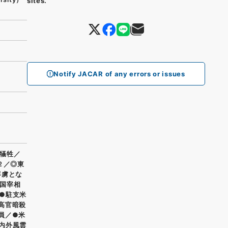
sites.
Notify JACAR of any errors or issues
犠牲／
２／◎東
俘虜とな
国宰相
●駐支米
高官暗殺
員／●米
内外風雲