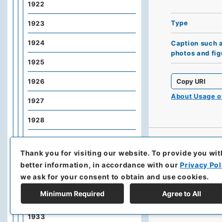
1922
Type
1923
1924
Caption such 
photos and fig
1925
Copy URI
1926
About Usage 
1927
1928
1929
Thank you for visiting our website.
To provide you wit
1930
better information, in accordance with our
Privacy Pol
we ask for your consent to obtain and use cookies.
1931
Minimum Required
Agree to All
1932
1933