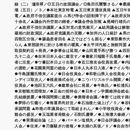
録（二） 潚浪襌／◎五日の故国議会／◎島田氏襲撃さる／●桑
場（五日）／３／●本社東京特電 ▲五日東京通信員発 ▲五日午
電／▲政府不信任議案提出 △再び停会の詔勅降下す／▲政府反
十余名／▲議会内外空前の雑沓／●議会停会別報 ▲尾崎行雄氏
／▲政府不信任決議案／▲反対党の意気衝天／▲結局議会は解散
蔵相の財政演説／▲政府党議員の災難／●加州の人口統計 ▲男
四割五分強／●腸蟲患者四名 ▲之ではどうも困る／●東部農作
らん ▲東部諸州に於ける稀有の暖風／●太平洋汽船と旅館同盟 
取扱契約近々発表／●参事会は延期／●山田選手再び勝つ ▲四
九十二点／●在米日本人会に建言す／●書家川端龍子氏着桑／●
者に注意／●ウ書記本日より出勤／●近江僚友会役員改選／●内
の渡欧／●花園業同盟の総会／●日本人丸本日入港／●ナイル号
●牛島謹爾氏帰来／４／●日会役員会／●和歌山県人会役員会／
ンデイゴ取次人／●殖産株式会社／●ニウパリスホテル開業／●
役員会／●池田五六氏／●建業会社に発展／●牛島氏／●松浦氏
●京都観光団増加／●正金の招待会／●日本イン学園維持会総会
氏結婚披露／●帰国間際に盗難／●債権者会議／●酢ては枕す路
●夢排の引籠り／●海運界尚好況／●石油復た値上げ／５／●谷
承認問題 ▲昨晩の常議員会にて取組まれん／●小学校役員会／
観会の盛況／●玉塩業者発観会／石割氏慶事／●上海摟大修繕／
め／●実業組合論（上）／●バーキン塩焼失／●日会評議会／●
人会／●往来／●刃傷騒ぎの後報／●夫婦の其後／６／●自由市