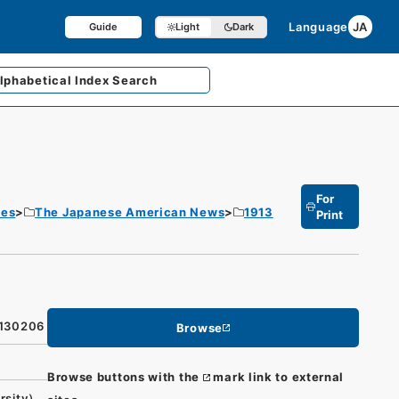
Language
JA
Guide
Light
Dark
lphabetical
Index Search
For
tes
The Japanese American News
1913
Print
9130206
Browse
Browse buttons with the
mark link to external
rsity）