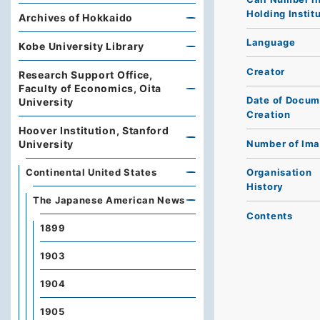
Holding Instit
Archives of Hokkaido
Language
Kobe University Library
Creator
Research Support Office,
Faculty of Economics, Oita
Date of Docum
University
Creation
Hoover Institution, Stanford
Number of Im
University
Continental United States
Organisation
History
The Japanese American News
Contents
1899
1903
1904
1905