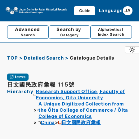
Language
JA
Guide
Advanced
Search by
Alphabetical
Index Search
Search
Category
TOP
Detailed Search
Catalogue Details
Items
日文國民政府彙報 115號
Hierarchy
Research Support Office, Faculty of
Economics, Oita University
A Unique Digitized Collection from
the Ōita College of Commerce / Ōita
College of Economics
China
日文國民政府彙報