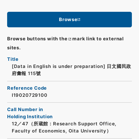
Browse
Browse buttons with the
mark link to external
sites.
Title
[Data in English is under preparation]
日文國民政
府彙報 115號
Reference Code
I19020729100
Call Number in
Holding Institution
12／47（所蔵館：Research Support Office,
Faculty of Economics, Oita University）