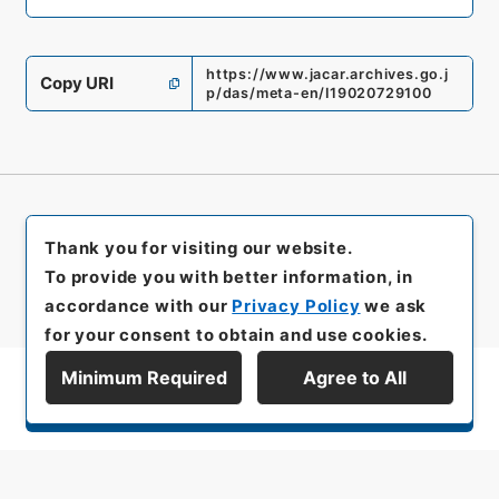
https://www.jacar.archives.go.j
Copy URI
p/das/meta-en/I19020729100
Thank you for visiting our website.
To provide you with better information, in
accordance with our
Privacy Policy
we ask
for your consent to obtain and use cookies.
Minimum Required
Agree to All
Display Series Hierarchy
All rights reserved/Copyright©