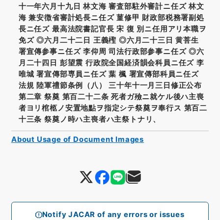
十一年六月十九日 林文海 審査部駐外審計ニ任ズ 林文
海 兼安徴省審計処長ニ任ズ 菫修甲 財政部税務署副処
長ニ任ズ 最高法院書記官長 宋 復 別ニ任用アリ本職ヲ
免ズ ◎六月二十二日 王義檉 ◎六月二十三日 黄菩生
署宣傳参事ニ任ズ 李仰周 司法行政部参事ニ任ズ ◎六
月二十四日 彭望震 行政院全国経済韻会科員ニ任ズ 李
唯城 署宣傳部専員ニ任ズ 葉 楓 署宣傳部科員ニ任ズ
法規 陸軍禮節条例（八） 三十年十一月三日修正公布
第二章 祭奠 第百二十二条 死者ガ殮ニ就ケル後ハ主喪
者ヨリ棺柩ノ安置地點ヲ指定シテ祭奠ヲ奉行ス 第百二
十三条 祭奠ノ時ハ主喪者ハ主祭トナリ、
About Usage of Document Images
Notify JACAR of any errors or issues