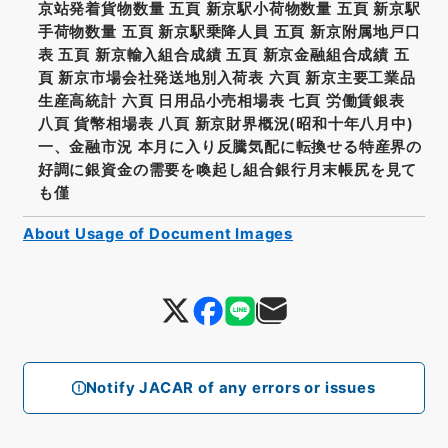
京站発着貨物数量 五頁 新京駅小荷物数量 五頁 新京駅
手荷物数量 五頁 新京駅乗降人員 五頁 新京附属地戸口
表 五頁 新京輸入組合成績 五頁 新京金融組合成績 五
頁 新京市場会社発送地別入荷表 六頁 新京主要工業品
生産高統計 六頁 日用品小売相場表 七頁 労働賃銀表
八頁 貨幣相場表 八頁 新京財界概況(昭和十年八月中)
一、金融市況 本月に入り反騰気配に転換せる特産界の
好調に銀資金の需要を喚起し組合銀行月末帳尻を見て
も僅
About Usage of Document Images
Notify JACAR of any errors or issues