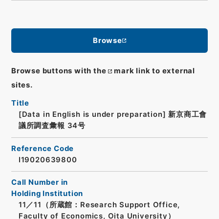
Browse
Browse buttons with the
mark link to external
sites.
Title
[Data in English is under preparation]
新京商工會
議所調査彙報 34号
Reference Code
I19020639800
Call Number in
Holding Institution
11／11（所蔵館：Research Support Office,
Faculty of Economics, Oita University）