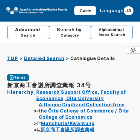
Language
JA
Guide
Advanced
Search by
Alphabetical
Index Search
Search
Category
TOP
Detailed Search
Catalogue Details
Items
新京商工會議所調査彙報 34号
Hierarchy
Research Support Office, Faculty of
Economics, Oita University
A Unique Digitized Collection from
the Ōita College of Commerce / Ōita
College of Economics
Manchuria/Kwantung
新京商工會議所調査彙報