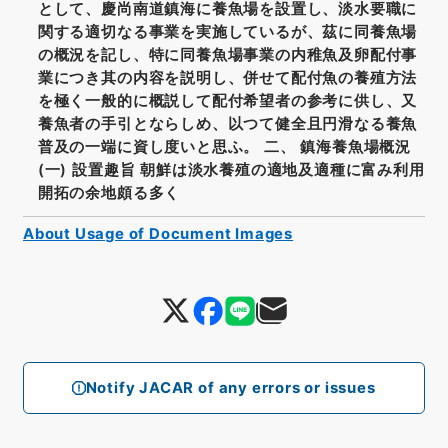
として、慶尚南道鎮海に養魚場を設置し、淡水要職に
関する適切なる事業を実施しているが、茲に同養魚場
の概況を記し、特に同養魚場事業の内稚魚及卵配付事
業につき其の内容を説明し、併せて配付魚の養殖方法
を極く一般的に概説して配付希望者の参考に供し、又
養魚者の手引とならしめ、以つて健全且円滑なる養魚
普及の一端に資し度いと思ふ。 二、 鎮海養魚場概況
(一) 設置趣旨 朝鮮は淡水養殖の適地及適種に富み利用
開拓の余地頗る多く
About Usage of Document Images
Notify JACAR of any errors or issues