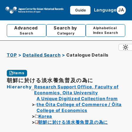
Language
JA
Guide
Advanced
Search by
Alphabetical
Index Search
Search
Category
TOP
Detailed Search
Catalogue Details
Items
朝鮮に於ける淡水養魚普及の為に
Hierarchy
Research Support Office, Faculty of
Economics, Oita University
A Unique Digitized Collection from
the Ōita College of Commerce / Ōita
College of Economics
Korea
朝鮮に於ける淡水養魚普及の為に