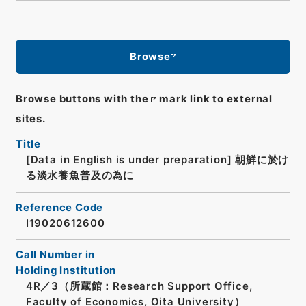
Browse
Browse buttons with the
mark link to external
sites.
Title
[Data in English is under preparation]
朝鮮に於け
る淡水養魚普及の為に
Reference Code
I19020612600
Call Number in
Holding Institution
4R／3（所蔵館：Research Support Office,
Faculty of Economics, Oita University）