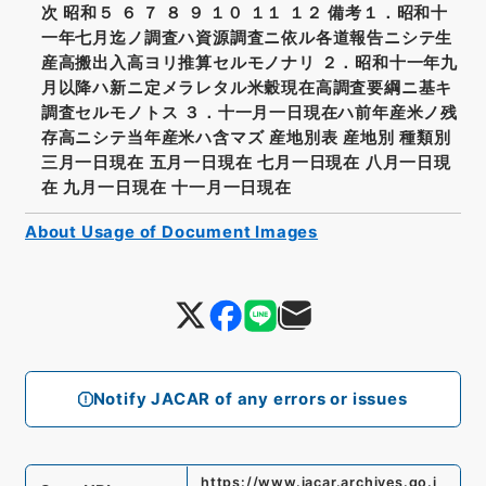
次 昭和５ ６ ７ ８ ９ １０ １１ １２ 備考１．昭和十
一年七月迄ノ調査ハ資源調査ニ依ル各道報告ニシテ生
産高搬出入高ヨリ推算セルモノナリ ２．昭和十一年九
月以降ハ新ニ定メラレタル米穀現在高調査要綱ニ基キ
調査セルモノトス ３．十一月一日現在ハ前年産米ノ残
存高ニシテ当年産米ハ含マズ 産地別表 産地別 種類別
三月一日現在 五月一日現在 七月一日現在 八月一日現
在 九月一日現在 十一月一日現在
About Usage of Document Images
Notify JACAR of any errors or issues
https://www.jacar.archives.go.j