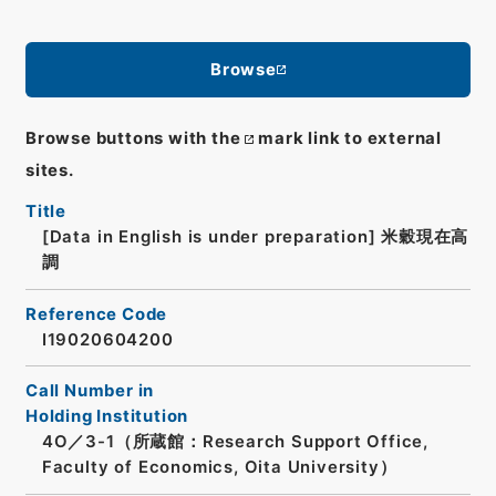
Browse
Browse buttons with the
mark link to external
sites.
Title
[Data in English is under preparation]
米穀現在高
調
Reference Code
I19020604200
Call Number in
Holding Institution
4O／3-1（所蔵館：Research Support Office,
Faculty of Economics, Oita University）