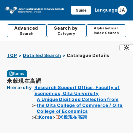
Language
JA
Guide
Advanced
Search by
Alphabetical
Index Search
Search
Category
TOP
Detailed Search
Catalogue Details
Items
米穀現在高調
Hierarchy
Research Support Office, Faculty of
Economics, Oita University
A Unique Digitized Collection from
the Ōita College of Commerce / Ōita
College of Economics
Korea
米穀現在高調