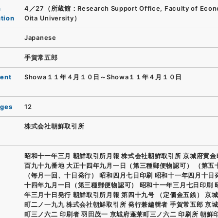
n
4／27（所蔵館：Research Support Office, Faculty of Econ
ution
Oita University）
Japanese
手賀常五郎
ent
Showa１１年４月１０日～Showa１１年４月１０日
ages
12
株式会社朝鮮取引所
昭和十一年三月 朝鮮取引所月報 株式会社朝鮮取引所 京城府黄
百九十九番地 大正十四年九月一日（第三種郵便物認可） （第五
（毎月一回、十日発行） 昭和四月七日印刷 昭和十一年四月十日
十四年九月一日（第三種郵便物認可） 昭和十一年三月七日印刷 
年三月十日発行 朝鮮取引所月報 第四十九号 （定価金五銭） 京
町二ノ一九九 株式会社朝鮮取引所 発行兼編輯者 手賀常五郎 京
町三ノ六二 印刷者 羽田茂一 京城府蓬莱町三ノ六二 印刷所 朝鮮