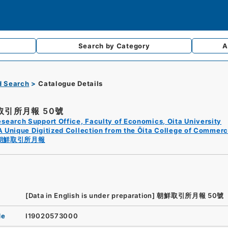
Search by
Category
A
d Search
Catalogue Details
取引所月報 50號
search Support Office, Faculty of Economics, Oita University
A Unique Digitized Collection from the Ōita College of Commerc
朝鮮取引所月報
[Data in English is under preparation]
朝鮮取引所月報 50號
de
I19020573000