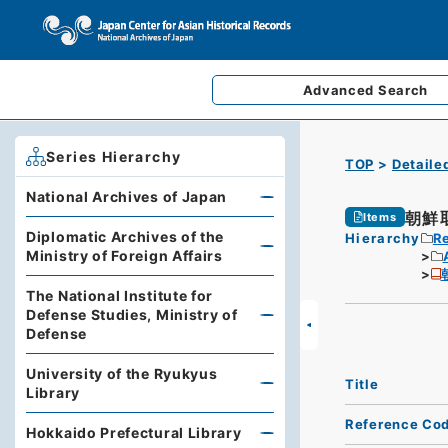
Advanced
Search
Series Hierarchy
TOP
Detaile
National Archives of Japan
朝鮮
Items
Diplomatic Archives of the
Hierarchy
Re
Ministry of Foreign Affairs
The National Institute for
Defense Studies, Ministry of
Defense
University of the Ryukyus
Title
Library
Reference Co
Hokkaido Prefectural Library