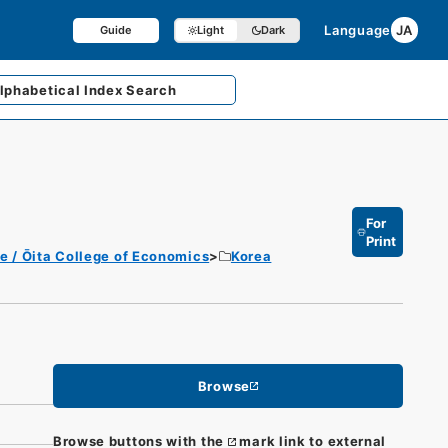
Language
JA
Guide
Light
Dark
lphabetical
Index Search
For
Print
e / Ōita College of Economics
Korea
Browse
Browse buttons with the
mark link to external