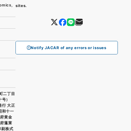
omics,
sites.
Notify JACAR of any errors or issues
金町二丁目
十号）
発行 大正
昭和十一
城府黄金
城府蓬莱
印刷株式