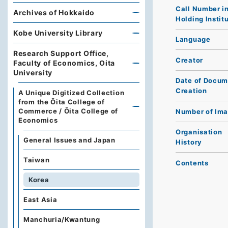
Call Number i
Archives of Hokkaido
Holding Instit
Kobe University Library
Language
Research Support Office,
Creator
Faculty of Economics, Oita
University
Date of Docum
Creation
A Unique Digitized Collection
from the Ōita College of
Commerce / Ōita College of
Number of Im
Economics
Organisation
General Issues and Japan
History
Taiwan
Contents
Korea
East Asia
Manchuria/Kwantung