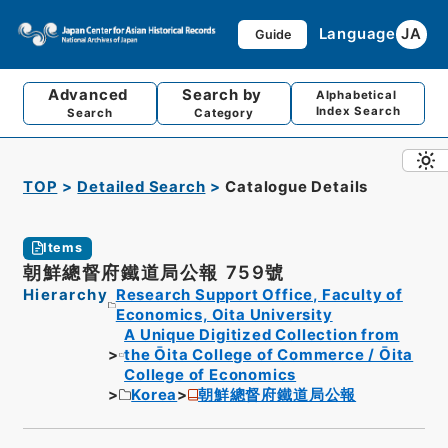
Language
JA
Guide
Advanced
Search by
Alphabetical
Index Search
Search
Category
TOP
Detailed Search
Catalogue Details
Items
朝鮮總督府鐵道局公報 759號
Hierarchy
Research Support Office, Faculty of
Economics, Oita University
A Unique Digitized Collection from
the Ōita College of Commerce / Ōita
College of Economics
Korea
朝鮮總督府鐵道局公報