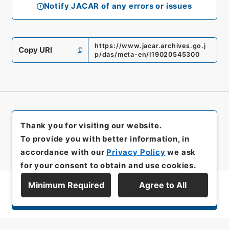
Notify JACAR of any errors or issues
https://www.jacar.archives.go.j
Copy URI
p/das/meta-en/I19020545300
Thank you for visiting our website.
To provide you with better information, in
accordance with our
Privacy Policy
we ask
for your consent to obtain and use cookies.
Minimum Required
Agree to All
Display Series Hierarchy