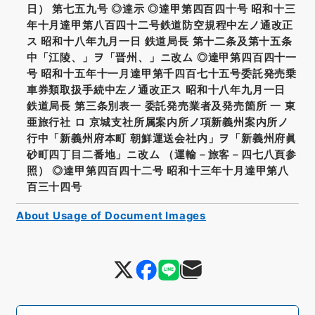
日） 第七五九号 ◎達示 ◎達甲第四百四十号 昭和十三
年十月達甲第八百四十二号鉄道防空規程中左ノ通改正
ス 昭和十八年九月一日 鉄道局長 第十二条及第十五条
中「江陵、」ヲ「晋州、」ニ改ム ◎達甲第四百四十一
号 昭和十五年十一月達甲第千四百七十五号委託発売乗
車券類取扱手続中左ノ通改正ス 昭和十八年九月一日
鉄道局長 第三条別表一 委託発売業者及発売箇所 一 東
亜旅行社 ロ 京城支社所属案内所ノ項新義州案内所ノ
行中「新義州府本町 朝鮮運送会社内」ヲ「新義州府眞
砂町四丁目二番地」ニ改ム （運輸－旅客－四七八頁参
照） ◎達甲第四百四十二号 昭和十三年十月達甲第八
百三十四号
About Usage of Document Images