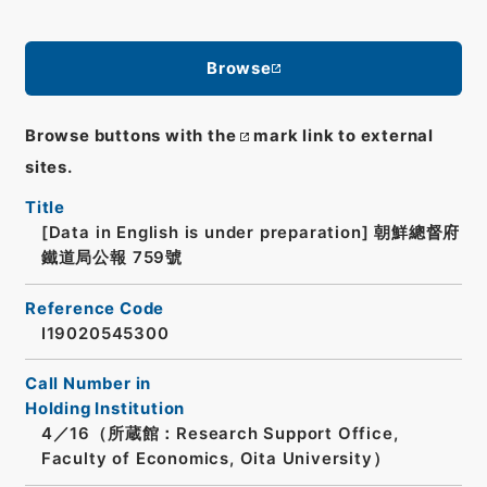
Browse
Browse buttons with the
mark link to external
sites.
Title
[Data in English is under preparation]
朝鮮總督府
鐵道局公報 759號
Reference Code
I19020545300
Call Number in
Holding Institution
4／16（所蔵館：Research Support Office,
Faculty of Economics, Oita University）