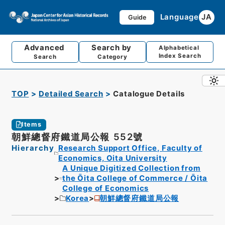
Language
JA
Guide
Advanced
Search by
Alphabetical
Index Search
Search
Category
TOP
Detailed Search
Catalogue Details
Items
朝鮮總督府鐵道局公報 552號
Hierarchy
Research Support Office, Faculty of
Economics, Oita University
A Unique Digitized Collection from
the Ōita College of Commerce / Ōita
College of Economics
Korea
朝鮮總督府鐵道局公報