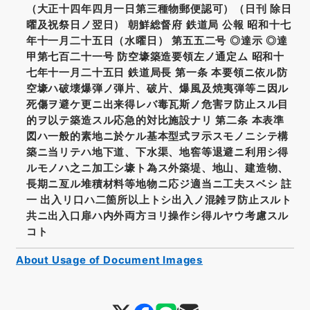
（大正十四年四月一日第三種物郵便認可）（日刊 除日
曜及祝祭日ノ翌日） 朝鮮総督府 鉄道局 公報 昭和十七
年十一月二十五日（水曜日） 第五五二号 ◎達示 ◎達
甲第七百二十一号 防空壕築造要領左ノ通定ム 昭和十
七年十一月二十五日 鉄道局長 第一条 本要領ニ依ル防
空壕ハ破壊爆弾ノ弾片、破片、爆風及焼夷弾等ニ因ル
死傷ヲ避ケ更ニ出来得レバ毒瓦斯ノ危害ヲ防止スル目
的ヲ以テ築造スル応急的対比施設ナリ 第二条 本表準
図ハ一般的素地ニ於ケル基本型式ヲ示スモノニシテ構
築ニ当リテハ地下道、下水渠、地窖等退避ニ利用シ得
ルモノハ之ニ加工シ壕ト為ス外築堤、地山、建造物、
長期ニ亙ル堆積材料等地物ニ応ジ適当ニ工夫スベシ 註
一 出入リ口ハ二箇所以上トシ出入ノ混雑ヲ防止スルト
共ニ出入口扉ハ内外両方ヨリ操作シ得ルヤウ考慮スル
コト
About Usage of Document Images