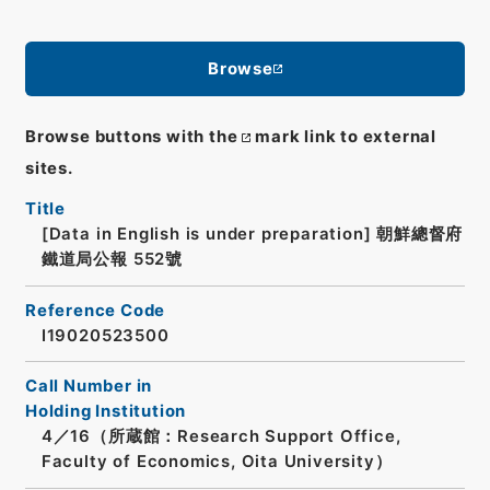
Browse
Browse buttons with the
mark link to external
sites.
Title
[Data in English is under preparation]
朝鮮總督府
鐵道局公報 552號
Reference Code
I19020523500
Call Number in
Holding Institution
4／16（所蔵館：Research Support Office,
Faculty of Economics, Oita University）