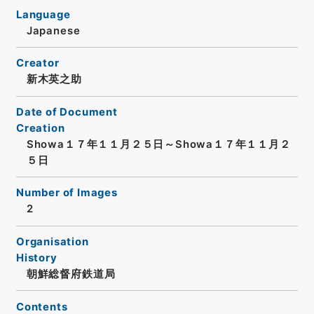
Language
Japanese
Creator
新木英之助
Date of Document
Creation
Showa１７年１１月２５日～Showa１７年１１月２
５日
Number of Images
2
Organisation
History
朝鮮総督府鉄道局
Contents