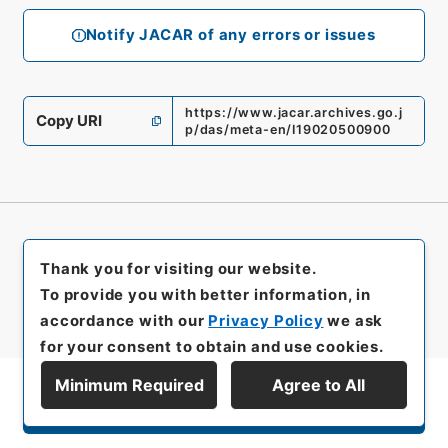
Notify JACAR of any errors or issues
https://www.jacar.archives.go.j
Copy URI
p/das/meta-en/I19020500900
Thank you for visiting our website.
To provide you with better information, in
accordance with our
Privacy Policy
we ask
for your consent to obtain and use cookies.
Minimum Required
Agree to All
Display Series Hierarchy