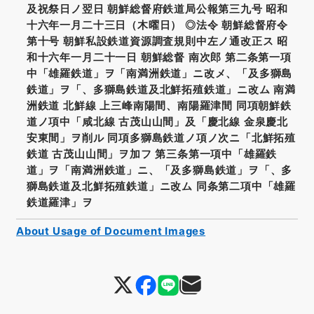
及祝祭日ノ翌日 朝鮮総督府鉄道局公報第三九号 昭和
十六年一月二十三日（木曜日） ◎法令 朝鮮総督府令
第十号 朝鮮私設鉄道資源調査規則中左ノ通改正ス 昭
和十六年一月二十一日 朝鮮総督 南次郎 第二条第一項
中「雄羅鉄道」ヲ「南満洲鉄道」ニ改メ、「及多獅島
鉄道」ヲ「、多獅島鉄道及北鮮拓殖鉄道」ニ改ム 南満
洲鉄道 北鮮線 上三峰南陽間、南陽羅津間 同項朝鮮鉄
道ノ項中「咸北線 古茂山山間」及「慶北線 金泉慶北
安東間」ヲ削ル 同項多獅島鉄道ノ項ノ次ニ「北鮮拓殖
鉄道 古茂山山間」ヲ加フ 第三条第一項中「雄羅鉄
道」ヲ「南満洲鉄道」ニ、「及多獅島鉄道」ヲ「、多
獅島鉄道及北鮮拓殖鉄道」ニ改ム 同条第二項中「雄羅
鉄道羅津」ヲ
About Usage of Document Images