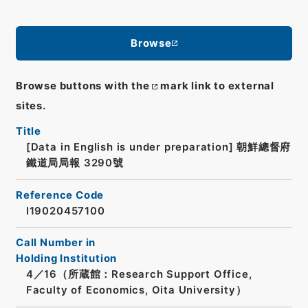
Browse
Browse buttons with the
mark link to external
sites.
Title
[Data in English is under preparation]
朝鮮總督府
鐵道局局報 3290號
Reference Code
I19020457100
Call Number in
Holding Institution
4／16（所蔵館：Research Support Office,
Faculty of Economics, Oita University）