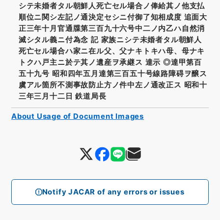
シテ未婚者タル朝鮮人死亡セル場合ノ俸給其ノ他支払
順位ニ関シ左記ノ通決定セシニ付御了知相成度 追面大
正三年十月官通牒第三百九十六号中二ノ内乙ハ自然消
滅シタル義ニ付為念 記 家族ニシテ未婚者タル朝鮮人
死亡セル場合ハ家ニ在ル父、父ナキトキハ母、母ナキ
トクハ戸主ニ於テ其ノ遺産ヲ承継ス 達示 ◎達甲第百
五十九号 昭和四年五月達第三百五十号線路障碍ヲ醸ス
虞アル箇所不測事故防止方ノ件中左ノ通改正ス 昭和十
三年三月十二日 鉄道局長
About Usage of Document Images
Notify JACAR of any errors or issues