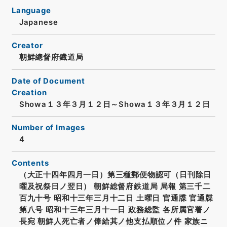
Language
Japanese
Creator
朝鮮總督府鐡道局
Date of Document
Creation
Showa１３年３月１２日～Showa１３年３月１２日
Number of Images
4
Contents
（大正十四年四月一日）第三種郵便物認可（日刊除日
曜及祝祭日ノ翌日） 朝鮮総督府鉄道局 局報 第三千二
百九十号 昭和十三年三月十二日 土曜日 官通牒 官通牒
第八号 昭和十三年三月十一日 政務総監 各所属官署ノ
長宛 朝鮮人死亡者ノ俸給其ノ他支払順位ノ件 家族ニ