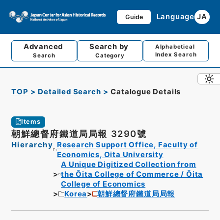
Language
JA
Guide
Advanced
Search by
Alphabetical
Index Search
Search
Category
TOP
Detailed Search
Catalogue Details
Items
朝鮮總督府鐵道局局報 3290號
Hierarchy
Research Support Office, Faculty of
Economics, Oita University
A Unique Digitized Collection from
the Ōita College of Commerce / Ōita
College of Economics
Korea
朝鮮總督府鐵道局局報