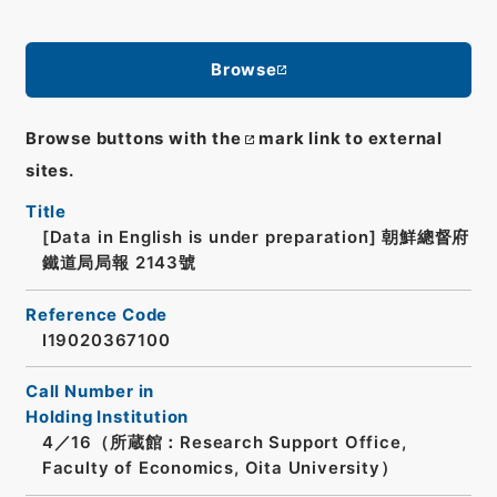
Browse
Browse buttons with the
mark link to external
sites.
Title
[Data in English is under preparation]
朝鮮總督府
鐵道局局報 2143號
Reference Code
I19020367100
Call Number in
Holding Institution
4／16（所蔵館：Research Support Office,
Faculty of Economics, Oita University）