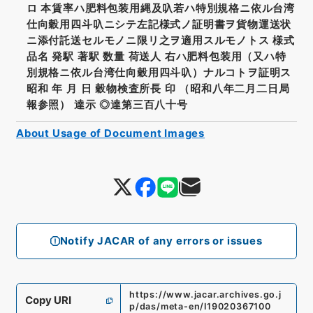
ロ 本賃率ハ肥料包装用縄及叺若ハ特別規格ニ依ル台湾
仕向穀用四斗叺ニシテ左記様式ノ証明書ヲ貨物運送状
ニ添付託送セルモノニ限リ之ヲ適用スルモノトス 様式
品名 発駅 著駅 数量 荷送人 右ハ肥料包装用（又ハ特
別規格ニ依ル台湾仕向穀用四斗叺）ナルコトヲ証明ス
昭和 年 月 日 穀物検査所長 印 （昭和八年二月二日局
報参照） 達示 ◎達第三百八十号
About Usage of Document Images
Notify JACAR of any errors or issues
https://www.jacar.archives.go.j
Copy URI
p/das/meta-en/I19020367100