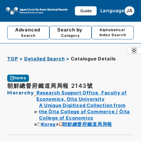
Language
JA
Guide
Advanced
Search by
Alphabetical
Index Search
Search
Category
TOP
Detailed Search
Catalogue Details
Items
朝鮮總督府鐵道局局報 2143號
Hierarchy
Research Support Office, Faculty of
Economics, Oita University
A Unique Digitized Collection from
the Ōita College of Commerce / Ōita
College of Economics
Korea
朝鮮總督府鐵道局局報