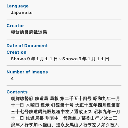
Language
Japanese
Creator
朝鮮總督府鐡道局
Date of Document
Creation
Showa９年１月１１日～Showa９年１月１１日
Number of Images
4
Contents
朝鮮総督府 鉄道局 局報 第二千五十四号 昭和九年一月
十一日 木曜日 達示 ◎達第十号 大正十五年四月達第百
三十七号鉄道嘱託医規程中左ノ通改正ス 昭和九年一月
十一日 鉄道局長 別表中一営業線ノ部釜山行ノ次ニ三
浪津ノ行ヲ加ヘ釜山、進永及馬山ノ行ヲ左ノ如ク改ム