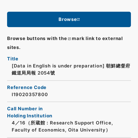
Browse
Browse buttons with the
mark link to external
sites.
Title
[Data in English is under preparation]
朝鮮總督府
鐵道局局報 2054號
Reference Code
I19020357800
Call Number in
Holding Institution
4／16（所蔵館：Research Support Office,
Faculty of Economics, Oita University）