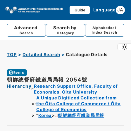
Language
JA
Guide
Advanced
Search by
Alphabetical
Index Search
Search
Category
TOP
Detailed Search
Catalogue Details
Items
朝鮮總督府鐵道局局報 2054號
Hierarchy
Research Support Office, Faculty of
Economics, Oita University
A Unique Digitized Collection from
the Ōita College of Commerce / Ōita
College of Economics
Korea
朝鮮總督府鐵道局局報