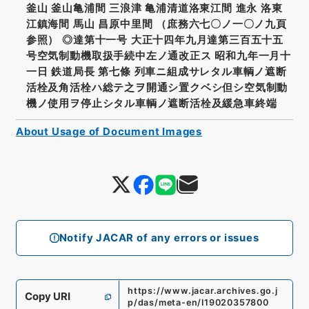
釜山 釜山亀浦間 三浪津 亀浦清道洛東江間 進永 洛東
江鎮海間 馬山 昌原中里間 （庶務六七〇ノ一〇ノ九頁
参照） ◎達第十一号 大正十四年九月達第三百五十五
号空気制動機取扱手続中左ノ通改正ス 昭和九年一月十
一日 鉄道局長 第七條 列車ニ組成サレタル車輌ノ遮断
活栓及角活栓ハ総テ之ヲ開通シ置クベシ但シ空気制動
機ノ使用ヲ停止シタル車輌ノ遮断活栓及緩急車終端
About Usage of Document Images
Notify JACAR of any errors or issues
https://www.jacar.archives.go.j
Copy URI
p/das/meta-en/I19020357800