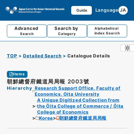
Language
JA
Guide
Advanced
Search by
Alphabetical
Index Search
Search
Category
TOP
Detailed Search
Catalogue Details
Items
朝鮮總督府鐵道局局報 2003號
Hierarchy
Research Support Office, Faculty of
Economics, Oita University
A Unique Digitized Collection from
the Ōita College of Commerce / Ōita
College of Economics
Korea
朝鮮總督府鐵道局局報