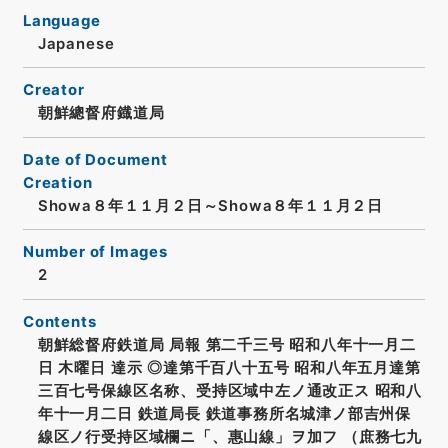
Language
Japanese
Creator
朝鮮總督府鐡道局
Date of Document
Creation
Showa８年１１月２日～Showa８年１１月２日
Number of Images
2
Contents
朝鮮総督府鉄道局 局報 第二千三号 昭和八年十一月二
日 木曜日 達示 ◎達第千百八十五号 昭和八年五月達第
三百七号保線区名称、受持区域中左ノ通改正ス 昭和八
年十一月二日 鉄道局長 鉄道事務所名城津ノ部吉州保
線区ノ行受持区域欄ニ「、惠山線」ヲ加フ （庶務七九