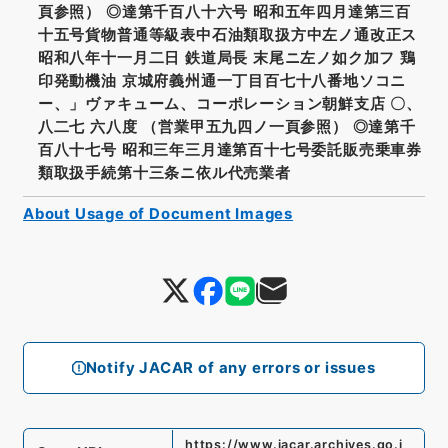
頁参照） ◎達第千百八十六号 昭和五年四月達第三百
十五号貨物普通等級表中石油類取扱方中左ノ通改正ス
昭和八年十一月二日 鉄道局長 末尾ニ左ノ如ク加フ 鶏
印発動機油 京城府義州通一丁目百七十八番地ソコニ
ー、」ヴァキューム、コーポレーション朝鮮支店 〇、
八二七 六八度 （営業甲五九四ノ一頁参照） ◎達第千
百八十七号 昭和三年三月達第百十七号委託販売乗車券
類取扱手続第十三条ニ依ル代売業者
About Usage of Document Images
Notify JACAR of any errors or issues
https://www.jacar.archives.go.j