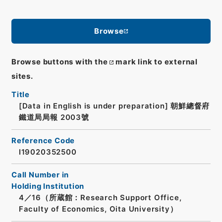
Browse
Browse buttons with the
mark link to external
sites.
Title
[Data in English is under preparation]
朝鮮總督府
鐵道局局報 2003號
Reference Code
I19020352500
Call Number in
Holding Institution
4／16（所蔵館：Research Support Office,
Faculty of Economics, Oita University）