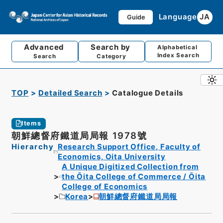
Language
JA
Guide
Advanced
Search by
Alphabetical
Index Search
Search
Category
TOP
Detailed Search
Catalogue Details
Items
朝鮮總督府鐵道局局報 1978號
Hierarchy
Research Support Office, Faculty of
Economics, Oita University
A Unique Digitized Collection from
the Ōita College of Commerce / Ōita
College of Economics
Korea
朝鮮總督府鐵道局局報