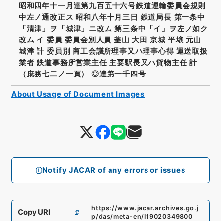
昭和四年十一月達第九百五十六号鉄道運輸委員会規則
中左ノ通改正ス 昭和八年十月三日 鉄道局長 第一条中
「清津」ヲ「城津」ニ改ム 第三条中「イ」ヲ左ノ如ク
改ム イ 委員 委員会別人員 釜山 大田 京城 平壌 元山
城津 計 委員別 商工会議所理事又ハ理事心得 運送取扱
業者 鉄道事務所営業主任 主要駅長又ハ貨物主任 計
（庶務七二ノ一頁） ◎達第一千四号
About Usage of Document Images
Notify JACAR of any errors or issues
https://www.jacar.archives.go.j
Copy URI
p/das/meta-en/I19020349800