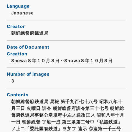
Language
Japanese
Creator
朝鮮總督府鐡道局
Date of Document
Creation
Showa８年１０月３日～Showa８年１０月３日
Number of Images
3
Contents
朝鮮総督府鉄道局 局報 第千九百七十八号 昭和八年十
月三日 火曜日 訓令 朝鮮総督府訓令第三十七号 朝鮮総
督府鉄道局事務分掌規程中左ノ通改正ス 昭和八年十月
一日 朝鮮総督 宇垣一成 第三条第二号中「私設鉄道」
ノ上ニ「委託国有鉄道」ヲ加フ 達示 ◎達第一千三号