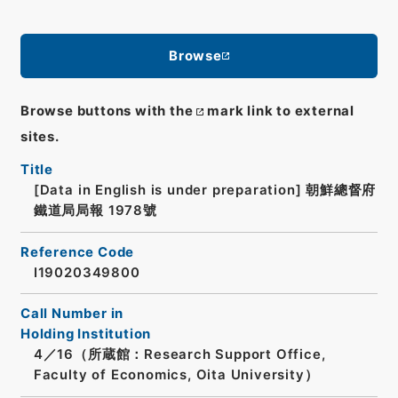
Browse
Browse buttons with the
mark link to external
sites.
Title
[Data in English is under preparation]
朝鮮總督府
鐵道局局報 1978號
Reference Code
I19020349800
Call Number in
Holding Institution
4／16（所蔵館：Research Support Office,
Faculty of Economics, Oita University）