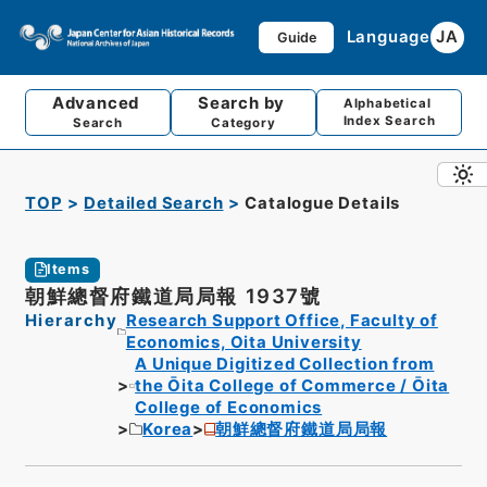
Language
JA
Guide
Advanced
Search by
Alphabetical
Index Search
Search
Category
TOP
Detailed Search
Catalogue Details
Items
朝鮮總督府鐵道局局報 1937號
Hierarchy
Research Support Office, Faculty of
Economics, Oita University
A Unique Digitized Collection from
the Ōita College of Commerce / Ōita
College of Economics
Korea
朝鮮總督府鐵道局局報