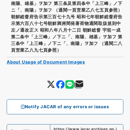
南陽、雄基」ヲ加フ 第三条及第四条中「上三峰」ノ下
ニ「、南陽」ヲ加フ （通関一頁営業乙八七五頁参照）
朝鮮総督府告示第三百七十九号 昭和七年朝鮮総督府告
示第六百八十七号朝鮮満洲間発著荷物通関取扱規則中
左ノ通改正ス 昭和八年八月十二日 朝鮮総督 宇垣一成
第二条中「上三峰」ノ下ニ「、南陽、雄基」ヲ加フ 第
三条中「上三峰」ノ下ニ「、南陽」ヲ加フ （通関二八
頁営業乙八九七頁参照）
About Usage of Document Images
Notify JACAR of any errors or issues
https://www.jacar.archives.go.j