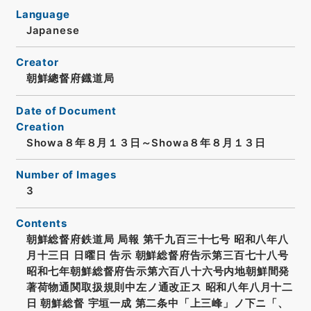
Language
Japanese
Creator
朝鮮總督府鐡道局
Date of Document
Creation
Showa８年８月１３日～Showa８年８月１３日
Number of Images
3
Contents
朝鮮総督府鉄道局 局報 第千九百三十七号 昭和八年八
月十三日 日曜日 告示 朝鮮総督府告示第三百七十八号
昭和七年朝鮮総督府告示第六百八十六号内地朝鮮間発
著荷物通関取扱規則中左ノ通改正ス 昭和八年八月十二
日 朝鮮総督 宇垣一成 第二条中「上三峰」ノ下ニ「、