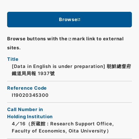
Browse
Browse buttons with the
mark link to external
sites.
Title
[Data in English is under preparation]
朝鮮總督府
鐵道局局報 1937號
Reference Code
I19020345300
Call Number in
Holding Institution
4／16（所蔵館：Research Support Office,
Faculty of Economics, Oita University）