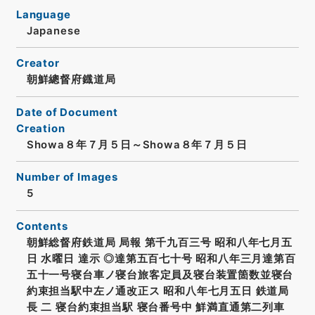
Language
Japanese
Creator
朝鮮總督府鐡道局
Date of Document
Creation
Showa８年７月５日～Showa８年７月５日
Number of Images
5
Contents
朝鮮総督府鉄道局 局報 第千九百三号 昭和八年七月五
日 水曜日 達示 ◎達第五百七十号 昭和八年三月達第百
五十一号寝台車ノ寝台旅客定員及寝台装置箇数並寝台
約束担当駅中左ノ通改正ス 昭和八年七月五日 鉄道局
長 二 寝台約束担当駅 寝台番号中 鮮満直通第二列車