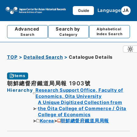
Language
JA
Guide
Advanced
Search by
Alphabetical
Index Search
Search
Category
TOP
Detailed Search
Catalogue Details
Items
朝鮮總督府鐵道局局報 1903號
Hierarchy
Research Support Office, Faculty of
Economics, Oita University
A Unique Digitized Collection from
the Ōita College of Commerce / Ōita
College of Economics
Korea
朝鮮總督府鐵道局局報