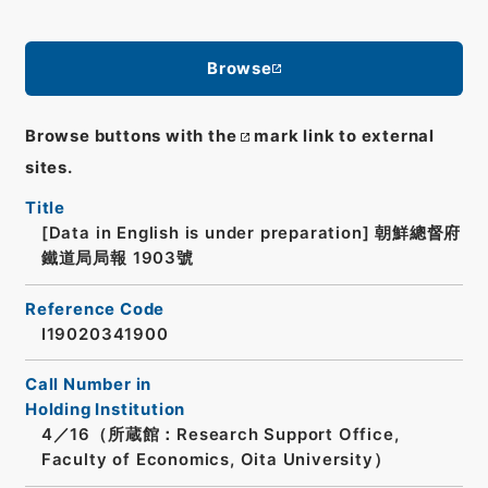
Browse
Browse buttons with the
mark link to external
sites.
Title
[Data in English is under preparation]
朝鮮總督府
鐵道局局報 1903號
Reference Code
I19020341900
Call Number in
Holding Institution
4／16（所蔵館：Research Support Office,
Faculty of Economics, Oita University）