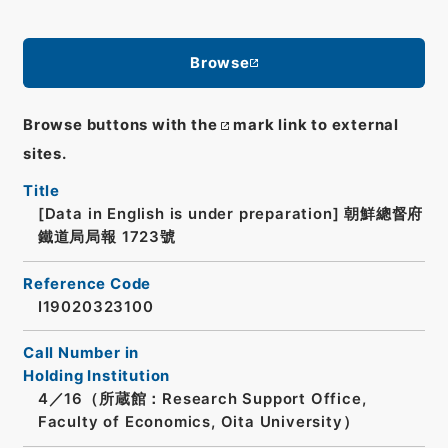
Browse
Browse buttons with the
mark link to external
sites.
Title
[Data in English is under preparation]
朝鮮總督府
鐵道局局報 1723號
Reference Code
I19020323100
Call Number in
Holding Institution
4／16（所蔵館：Research Support Office,
Faculty of Economics, Oita University）