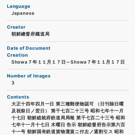
Language
Japanese
Creator
朝鮮總督府鐡道局
Date of Document
Creation
Showa７年１１月１７日～Showa７年１１月１７日
Number of Images
3
Contents
大正十四年四月一日 第三種郵便物認可 （日刊除日曜
及祝祭日ノ翌日） 第千七百二十三号 昭和七年十一月
十七日 朝鮮総統府鉄道局局報 第千七百二十三号 昭和
七年十一月十七日 木曜日 告示 朝鮮総督府告示第六百
十一号 朝鮮国有鉄道貨物運賃ニ付左ノ通割引ス 昭和