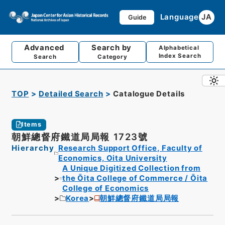
Language
JA
Guide
Advanced
Search by
Alphabetical
Index Search
Search
Category
TOP
Detailed Search
Catalogue Details
Items
朝鮮總督府鐵道局局報 1723號
Hierarchy
Research Support Office, Faculty of
Economics, Oita University
A Unique Digitized Collection from
the Ōita College of Commerce / Ōita
College of Economics
Korea
朝鮮總督府鐵道局局報