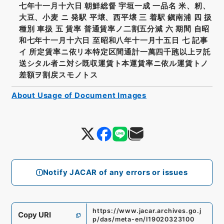
七年十一月十六日 朝鮮総督 宇垣一成 一品名 米、籾、
大豆、小麦 ニ 発駅 平壌、西平壌 三 着駅 鎭南浦 四 扱
種別 車扱 五 賃率 普通賃率ノ二割五分減 六 期間 自昭
和七年十一月十六日 至昭和八年十一月十五日 七 記事
イ 所定賃率ニ依リ本特定区間通計一萬四千瓲以上ヲ託
送シタル者ニ対シ既収運賃ト本運賃率ニ依ル運賃トノ
差額ヲ割戻スモノトス
About Usage of Document Images
Notify JACAR of any errors or issues
https://www.jacar.archives.go.j
Copy URI
p/das/meta-en/I19020323100