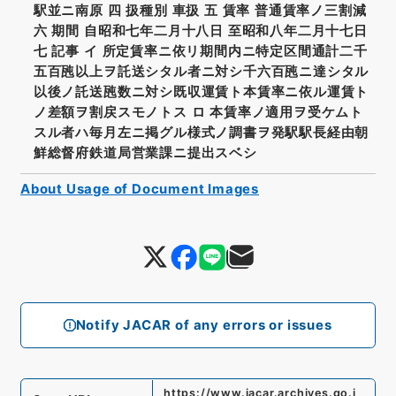
駅並ニ南原 四 扱種別 車扱 五 賃率 普通賃率ノ三割減
六 期間 自昭和七年二月十八日 至昭和八年二月十七日
七 記事 イ 所定賃率ニ依リ期間内ニ特定区間通計二千
五百瓲以上ヲ託送シタル者ニ対シ千六百瓲ニ達シタル
以後ノ託送瓲数ニ対シ既収運賃ト本賃率ニ依ル運賃ト
ノ差額ヲ割戻スモノトス ロ 本賃率ノ適用ヲ受ケムト
スル者ハ毎月左ニ掲グル様式ノ調書ヲ発駅駅長経由朝
鮮総督府鉄道局営業課ニ提出スベシ
About Usage of Document Images
Notify JACAR of any errors or issues
https://www.jacar.archives.go.j