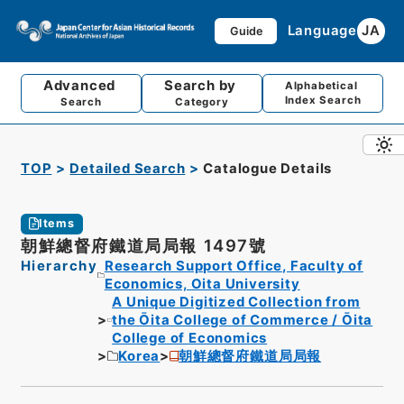
Language
JA
Guide
Advanced
Search by
Alphabetical
Index Search
Search
Category
TOP
Detailed Search
Catalogue Details
Items
朝鮮總督府鐵道局局報 1497號
Hierarchy
Research Support Office, Faculty of
Economics, Oita University
A Unique Digitized Collection from
the Ōita College of Commerce / Ōita
College of Economics
Korea
朝鮮總督府鐵道局局報