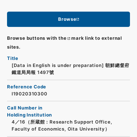
Browse
Browse buttons with the
mark link to external
sites.
Title
[Data in English is under preparation]
朝鮮總督府
鐵道局局報 1497號
Reference Code
I19020310300
Call Number in
Holding Institution
4／16（所蔵館：Research Support Office,
Faculty of Economics, Oita University）