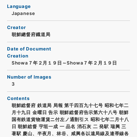
Language
Japanese
Creator
朝鮮總督府鐡道局
Date of Document
Creation
Showa７年２月１９日～Showa７年２月１９日
Number of Images
3
Contents
朝鮮総督府 鉄道局 局報 第千四百九十七号 昭和七年二
月十九日 金曜日 告示 朝鮮総督府告示第六十八号 朝鮮
国有鉄道貨物運賃ニ付左ノ通割引ス 昭和七年二月十八
日 朝鮮総督 宇垣一成 一 品名 消石灰 二 発駅 瑞興 三
著駅 慶山、半夜月、林谷、咸興各以遠局線及連帯線各