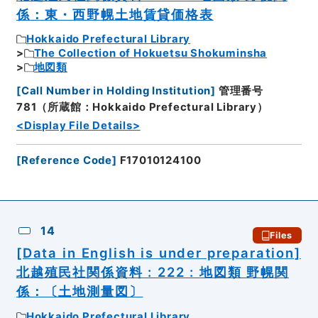
係：東・西野幌土地賃貸価格表
Hokkaido Prefectural Library
The Collection of Hokuetsu Shokuminsha
地図類
[
Call Number in Holding Institution
]
管理番号
781（所蔵館：Hokkaido Prefectural Library）
<Display File Details>
[
Reference Code
]
F17010124100
14
Files
[Data in English is under preparation]
北越殖民社関係資料 : 222 : 地図類 野幌関
係：〔土地測量図〕
Hokkaido Prefectural Library