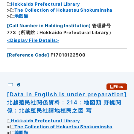
Hokkaido Prefectural Library
The Collection of Hokuetsu Shokuminsha
地図類
[
Call Number in Holding Institution
]
管理番号
773（所蔵館：Hokkaido Prefectural Library）
<Display File Details>
[
Reference Code
]
F17010122500
6
Files
[Data in English is under preparation]
北越殖民社関係資料 : 214 : 地図類 野幌関
係：北越殖民社請地植民之図 写
Hokkaido Prefectural Library
The Collection of Hokuetsu Shokuminsha
地図類