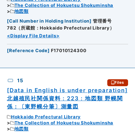
The Collection of Hokuetsu Shokuminsha
地図類
[
Call Number in Holding Institution
]
管理番号
782（所蔵館：Hokkaido Prefectural Library）
<Display File Details>
[
Reference Code
]
F17010124300
15
Files
[Data in English is under preparation]
北越殖民社関係資料 : 223 : 地図類 野幌関
係：〔東野幌分筆〕測量図
Hokkaido Prefectural Library
The Collection of Hokuetsu Shokuminsha
地図類