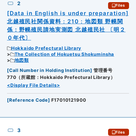
2
Files
[Data in English is under preparation]
北越殖民社関係資料 : 210 : 地図類 野幌関
係：野幌殖民請地実測図 北越殖民社 〔明２
０年代〕
Hokkaido Prefectural Library
The Collection of Hokuetsu Shokuminsha
地図類
[
Call Number in Holding Institution
]
管理番号
770（所蔵館：Hokkaido Prefectural Library）
<Display File Details>
[
Reference Code
]
F17010121900
3
Files