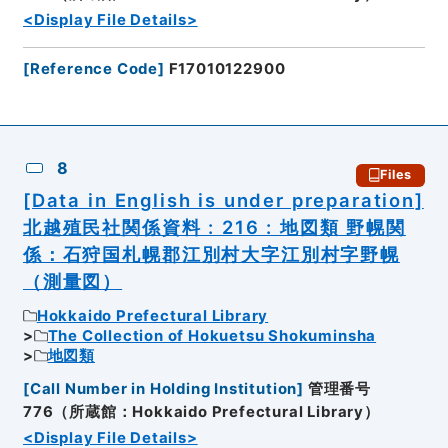
<Display File Details>
[
Reference Code
]
F17010122900
8
Files
[Data in English is under preparation]
北越殖民社関係資料 : 216 : 地図類 野幌関
係：石狩国札幌郡江別村大字江別村字野幌
（測量図）
Hokkaido Prefectural Library
The Collection of Hokuetsu Shokuminsha
地図類
[
Call Number in Holding Institution
]
管理番号
776（所蔵館：Hokkaido Prefectural Library）
<Display File Details>