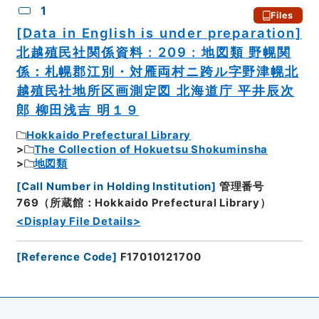
1
Files
[Data in English is under preparation]
北越殖民社関係資料 : 209 : 地図類 野幌関
係：札幌郡江別・対雁両村ニ跨ル字野津幌北
越殖民社地所区画測定図 北海道庁 平井辰次
郎 柳田浅吉 明１９
Hokkaido Prefectural Library
The Collection of Hokuetsu Shokuminsha
地図類
[
Call Number in Holding Institution
]
管理番号
769（所蔵館：Hokkaido Prefectural Library）
<Display File Details>
[
Reference Code
]
F17010121700