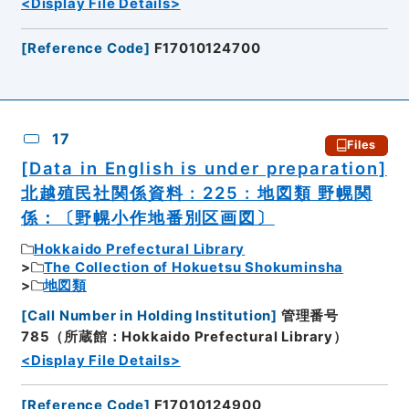
<Display File Details>
[
Reference Code
]
F17010124700
17
Files
[Data in English is under preparation]
北越殖民社関係資料 : 225 : 地図類 野幌関
係：〔野幌小作地番別区画図〕
Hokkaido Prefectural Library
The Collection of Hokuetsu Shokuminsha
地図類
[
Call Number in Holding Institution
]
管理番号
785（所蔵館：Hokkaido Prefectural Library）
<Display File Details>
[
Reference Code
]
F17010124900