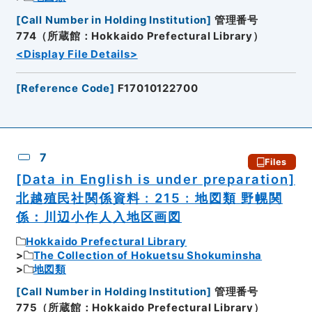
[
Call Number in Holding Institution
]
管理番号
774（所蔵館：Hokkaido Prefectural Library）
<Display File Details>
[
Reference Code
]
F17010122700
7
Files
[Data in English is under preparation]
北越殖民社関係資料 : 215 : 地図類 野幌関
係：川辺小作人入地区画図
Hokkaido Prefectural Library
The Collection of Hokuetsu Shokuminsha
地図類
[
Call Number in Holding Institution
]
管理番号
775（所蔵館：Hokkaido Prefectural Library）