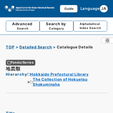
Language
JA
Guide
Advanced
Search by
Alphabetical
Index Search
Search
Category
TOP
Detailed Search
Catalogue Details
Fonds/Series
地図類
Hierarchy
Hokkaido Prefectural Library
The Collection of Hokuetsu
Shokuminsha