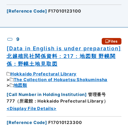
[
Reference Code
]
F17010123100
9
Files
[Data in English is under preparation]
北越殖民社関係資料 : 217 : 地図類 野幌関
係：野幌土地見取図
Hokkaido Prefectural Library
The Collection of Hokuetsu Shokuminsha
地図類
[
Call Number in Holding Institution
]
管理番号
777（所蔵館：Hokkaido Prefectural Library）
<Display File Details>
[
Reference Code
]
F17010123300