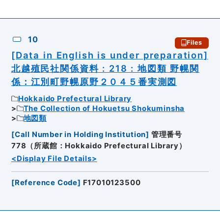
10
Files
[Data in English is under preparation]
北越殖民社関係資料 : 218 : 地図類 野幌関
係：江別町野幌原野２０４５番実測図
Hokkaido Prefectural Library
The Collection of Hokuetsu Shokuminsha
地図類
[
Call Number in Holding Institution
]
管理番号
778（所蔵館：Hokkaido Prefectural Library）
<Display File Details>
[
Reference Code
]
F17010123500