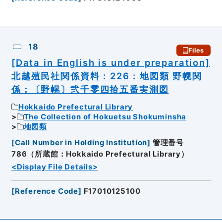
18
Files
[Data in English is under preparation]
北越殖民社関係資料 : 226 : 地図類 野幌関
係：〔野幌〕弐千零四拾五番実測図
Hokkaido Prefectural Library
The Collection of Hokuetsu Shokuminsha
地図類
[
Call Number in Holding Institution
]
管理番号
786（所蔵館：Hokkaido Prefectural Library）
<Display File Details>
[
Reference Code
]
F17010125100