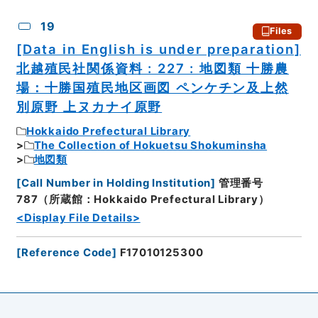
19
Files
[Data in English is under preparation]
北越殖民社関係資料 : 227 : 地図類 十勝農
場：十勝国殖民地区画図 ペンケチン及上然
別原野 上ヌカナイ原野
Hokkaido Prefectural Library
The Collection of Hokuetsu Shokuminsha
地図類
[
Call Number in Holding Institution
]
管理番号
787（所蔵館：Hokkaido Prefectural Library）
<Display File Details>
[
Reference Code
]
F17010125300