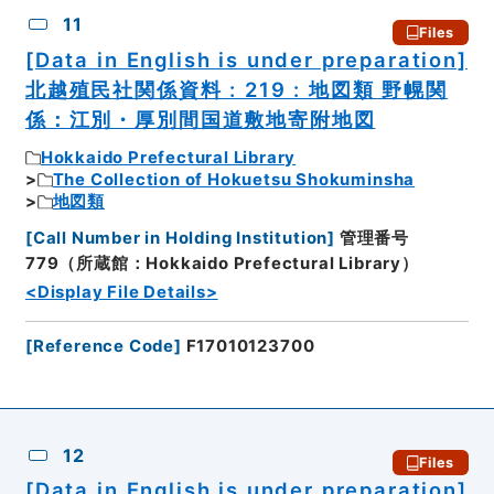
11
Files
[Data in English is under preparation]
北越殖民社関係資料 : 219 : 地図類 野幌関
係：江別・厚別間国道敷地寄附地図
Hokkaido Prefectural Library
The Collection of Hokuetsu Shokuminsha
地図類
[
Call Number in Holding Institution
]
管理番号
779（所蔵館：Hokkaido Prefectural Library）
<Display File Details>
[
Reference Code
]
F17010123700
12
Files
[Data in English is under preparation]