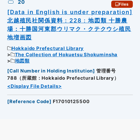
20
Files
[Data in English is under preparation]
北越殖民社関係資料 : 228 : 地図類 十勝農
場：十勝国河東郡ウリマク・クテクウシ殖民
地増画図
Hokkaido Prefectural Library
The Collection of Hokuetsu Shokuminsha
地図類
[
Call Number in Holding Institution
]
管理番号
788（所蔵館：Hokkaido Prefectural Library）
<Display File Details>
[
Reference Code
]
F17010125500