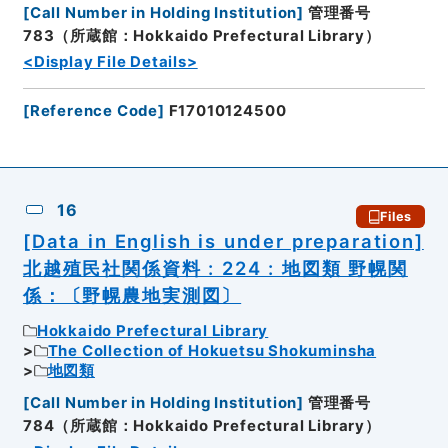
[
Call Number in Holding Institution
]
管理番号
783（所蔵館：Hokkaido Prefectural Library）
<Display File Details>
[
Reference Code
]
F17010124500
16
Files
[Data in English is under preparation]
北越殖民社関係資料 : 224 : 地図類 野幌関
係：〔野幌農地実測図〕
Hokkaido Prefectural Library
The Collection of Hokuetsu Shokuminsha
地図類
[
Call Number in Holding Institution
]
管理番号
784（所蔵館：Hokkaido Prefectural Library）