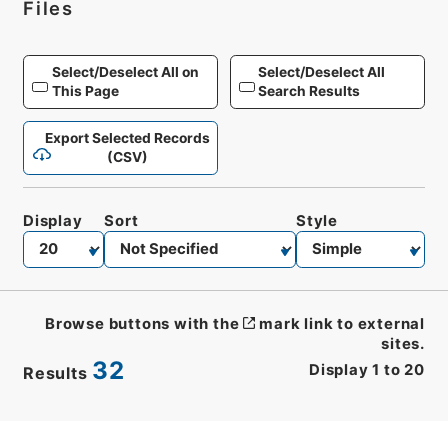
Files
Select/Deselect All on
Select/Deselect All
This Page
Search Results
Export Selected Records
(CSV)
Display
Sort
Style
Browse buttons with the
mark link to external
sites.
32
Display
1
to
20
Results
CSV
No.
Description
Images