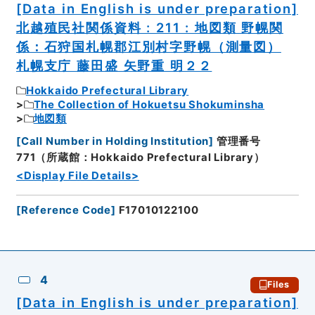
[Data in English is under preparation]
北越殖民社関係資料 : 211 : 地図類 野幌関
係：石狩国札幌郡江別村字野幌（測量図）
札幌支庁 藤田盛 矢野重 明２２
Hokkaido Prefectural Library
The Collection of Hokuetsu Shokuminsha
地図類
[
Call Number in Holding Institution
]
管理番号
771（所蔵館：Hokkaido Prefectural Library）
<Display File Details>
[
Reference Code
]
F17010122100
4
Files
[Data in English is under preparation]