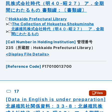
民株式会社時代（明４０‐昭２７） ア．全期
間にわたるもの 書類綴：〔書類綴〕
Hokkaido Prefectural Library
The Collection of Hokuetsu Shokuminsha
北越殖民株式会社時代（明４０‐昭２７） ア．全期
間にわたるもの
[
Call Number in Holding Institution
]
管理番号
235（所蔵館：Hokkaido Prefectural Library）
<Display File Details>
[
Reference Code
]
F17010013700
17
Files
[Data in English is under preparation]
北越殖民社関係資料 : ３３‐８ : 北越殖民株