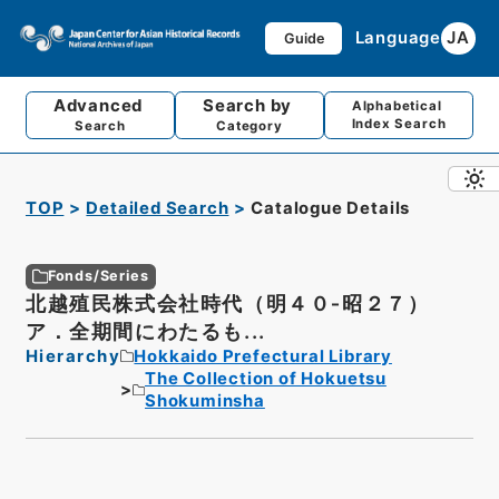
Language
JA
Guide
Advanced
Search by
Alphabetical
Index Search
Search
Category
TOP
Detailed Search
Catalogue Details
Fonds/Series
北越殖民株式会社時代（明４０‐昭２７）
ア．全期間にわたるも...
Hierarchy
Hokkaido Prefectural Library
The Collection of Hokuetsu
Shokuminsha