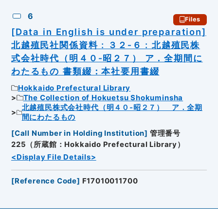
6
Files
[Data in English is under preparation]
北越殖民社関係資料 : ３２‐６ : 北越殖民株
式会社時代（明４０‐昭２７） ア．全期間に
わたるもの 書類綴：本社要用書綴
Hokkaido Prefectural Library
The Collection of Hokuetsu Shokuminsha
北越殖民株式会社時代（明４０‐昭２７） ア．全期
間にわたるもの
[
Call Number in Holding Institution
]
管理番号
225（所蔵館：Hokkaido Prefectural Library）
<Display File Details>
[
Reference Code
]
F17010011700