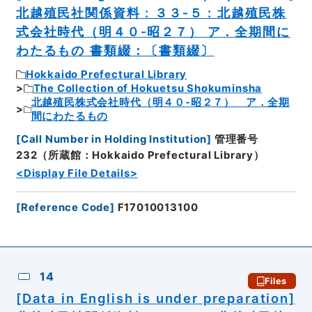
北越殖民社関係資料 : ３３‐５ : 北越殖民株
式会社時代（明４０‐昭２７） ア．全期間に
わたるもの 書類綴：〔書類綴〕
Hokkaido Prefectural Library
The Collection of Hokuetsu Shokuminsha
北越殖民株式会社時代（明４０‐昭２７） ア．全期
間にわたるもの
[
Call Number in Holding Institution
]
管理番号
232（所蔵館：Hokkaido Prefectural Library）
<Display File Details>
[
Reference Code
]
F17010013100
14
Files
[Data in English is under preparation]