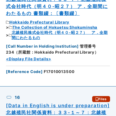
式会社時代（明４０‐昭２７） ア．全期間に
わたるもの 書類綴：〔書類綴〕
Hokkaido Prefectural Library
The Collection of Hokuetsu Shokuminsha
北越殖民株式会社時代（明４０‐昭２７） ア．全期
間にわたるもの
[
Call Number in Holding Institution
]
管理番号
234（所蔵館：Hokkaido Prefectural Library）
<Display File Details>
[
Reference Code
]
F17010013500
16
Files
[Data in English is under preparation]
北越殖民社関係資料 : ３３‐１～７ : 北越殖