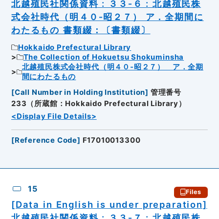
北越殖民社関係資料 : ３３‐６ : 北越殖民株
式会社時代（明４０‐昭２７） ア．全期間に
わたるもの 書類綴：〔書類綴〕
Hokkaido Prefectural Library
The Collection of Hokuetsu Shokuminsha
北越殖民株式会社時代（明４０‐昭２７） ア．全期
間にわたるもの
[
Call Number in Holding Institution
]
管理番号
233（所蔵館：Hokkaido Prefectural Library）
<Display File Details>
[
Reference Code
]
F17010013300
15
Files
[Data in English is under preparation]
北越殖民社関係資料 : ３３‐７ : 北越殖民株