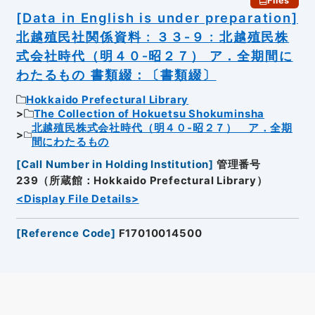
Files
[Data in English is under preparation]
北越殖民社関係資料 : ３３‐９ : 北越殖民株
式会社時代（明４０‐昭２７） ア．全期間に
わたるもの 書類綴：〔書類綴〕
Hokkaido Prefectural Library
The Collection of Hokuetsu Shokuminsha
北越殖民株式会社時代（明４０‐昭２７） ア．全期
間にわたるもの
[
Call Number in Holding Institution
]
管理番号
239（所蔵館：Hokkaido Prefectural Library）
<Display File Details>
[
Reference Code
]
F17010014500