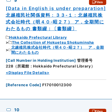
9
Files
[Data in English is under preparation]
北越殖民社関係資料 : ３３‐１ : 北越殖民株
式会社時代（明４０‐昭２７） ア．全期間に
わたるもの 書類綴：〔書類綴〕
Hokkaido Prefectural Library
The Collection of Hokuetsu Shokuminsha
北越殖民株式会社時代（明４０‐昭２７） ア．全期
間にわたるもの
[
Call Number in Holding Institution
]
管理番号
228（所蔵館：Hokkaido Prefectural Library）
<Display File Details>
[
Reference Code
]
F17010012300
10
Files