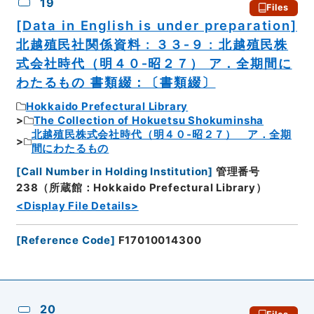
19
Files
[Data in English is under preparation]
北越殖民社関係資料 : ３３‐９ : 北越殖民株
式会社時代（明４０‐昭２７） ア．全期間に
わたるもの 書類綴：〔書類綴〕
Hokkaido Prefectural Library
The Collection of Hokuetsu Shokuminsha
北越殖民株式会社時代（明４０‐昭２７） ア．全期
間にわたるもの
[
Call Number in Holding Institution
]
管理番号
238（所蔵館：Hokkaido Prefectural Library）
<Display File Details>
[
Reference Code
]
F17010014300
20