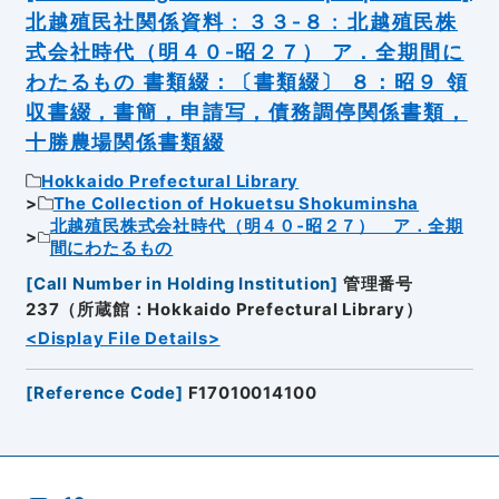
北越殖民社関係資料 : ３３‐８ : 北越殖民株
式会社時代（明４０‐昭２７） ア．全期間に
わたるもの 書類綴：〔書類綴〕 ８：昭９ 領
収書綴，書簡，申請写，債務調停関係書類，
十勝農場関係書類綴
Hokkaido Prefectural Library
The Collection of Hokuetsu Shokuminsha
北越殖民株式会社時代（明４０‐昭２７） ア．全期
間にわたるもの
[
Call Number in Holding Institution
]
管理番号
237（所蔵館：Hokkaido Prefectural Library）
<Display File Details>
[
Reference Code
]
F17010014100