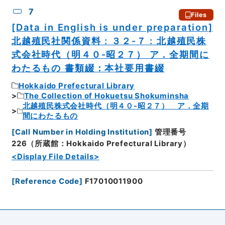
7
Files
[Data in English is under preparation]
北越殖民社関係資料 : ３２‐７ : 北越殖民株
式会社時代（明４０‐昭２７） ア．全期間に
わたるもの 書類綴：本社要用書綴
Hokkaido Prefectural Library
The Collection of Hokuetsu Shokuminsha
北越殖民株式会社時代（明４０‐昭２７） ア．全期
間にわたるもの
[
Call Number in Holding Institution
]
管理番号
226（所蔵館：Hokkaido Prefectural Library）
<Display File Details>
[
Reference Code
]
F17010011900