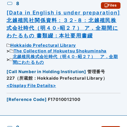
8
Files
[Data in English is under preparation]
北越殖民社関係資料 : ３２‐８ : 北越殖民株
式会社時代（明４０‐昭２７） ア．全期間に
わたるもの 書類綴：本社要用書綴
Hokkaido Prefectural Library
The Collection of Hokuetsu Shokuminsha
北越殖民株式会社時代（明４０‐昭２７） ア．全期
間にわたるもの
[
Call Number in Holding Institution
]
管理番号
227（所蔵館：Hokkaido Prefectural Library）
<Display File Details>
[
Reference Code
]
F17010012100