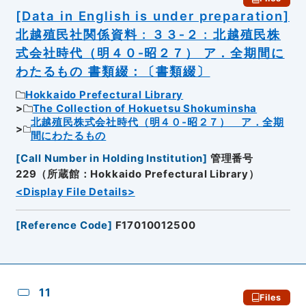
[Data in English is under preparation]
北越殖民社関係資料 : ３３‐２ : 北越殖民株
式会社時代（明４０‐昭２７） ア．全期間に
わたるもの 書類綴：〔書類綴〕
Hokkaido Prefectural Library
The Collection of Hokuetsu Shokuminsha
北越殖民株式会社時代（明４０‐昭２７） ア．全期
間にわたるもの
[
Call Number in Holding Institution
]
管理番号
229（所蔵館：Hokkaido Prefectural Library）
<Display File Details>
[
Reference Code
]
F17010012500
11
Files