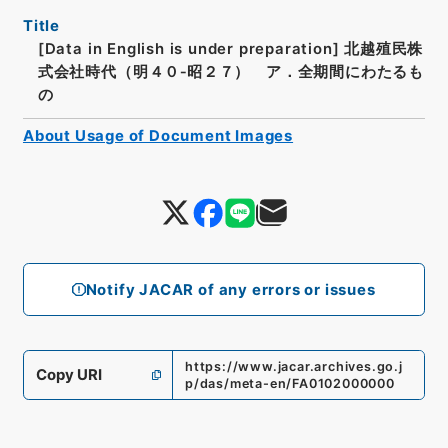
Title
[Data in English is under preparation]
北越殖民株
式会社時代（明４０‐昭２７） ア．全期間にわたるも
の
About Usage of Document Images
Notify JACAR of any errors or issues
https://www.jacar.archives.go.j
Copy URI
p/das/meta-en/FA0102000000