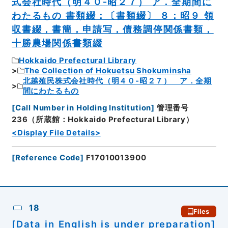
式会社時代（明４０‐昭２７） ア．全期間に
わたるもの 書類綴：〔書類綴〕 ８：昭９ 領
収書綴，書簡，申請写，債務調停関係書類，
十勝農場関係書類綴
Hokkaido Prefectural Library
The Collection of Hokuetsu Shokuminsha
北越殖民株式会社時代（明４０‐昭２７） ア．全期
間にわたるもの
[
Call Number in Holding Institution
]
管理番号
236（所蔵館：Hokkaido Prefectural Library）
<Display File Details>
[
Reference Code
]
F17010013900
18
Files
[Data in English is under preparation]