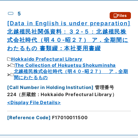
5
Files
[Data in English is under preparation]
北越殖民社関係資料 : ３２‐５ : 北越殖民株
式会社時代（明４０‐昭２７） ア．全期間に
わたるもの 書類綴：本社要用書綴
Hokkaido Prefectural Library
The Collection of Hokuetsu Shokuminsha
北越殖民株式会社時代（明４０‐昭２７） ア．全期
間にわたるもの
[
Call Number in Holding Institution
]
管理番号
224（所蔵館：Hokkaido Prefectural Library）
<Display File Details>
[
Reference Code
]
F17010011500