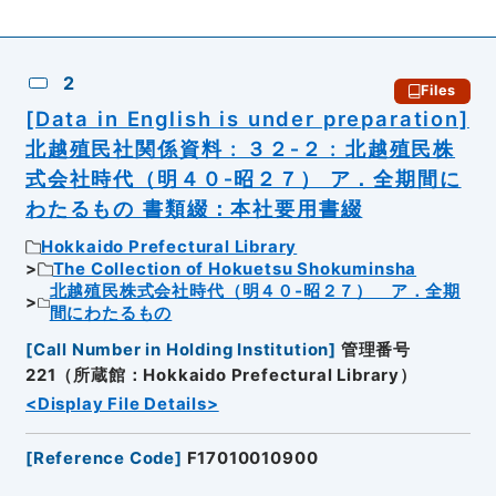
2
Files
[Data in English is under preparation]
北越殖民社関係資料 : ３２‐２ : 北越殖民株
式会社時代（明４０‐昭２７） ア．全期間に
わたるもの 書類綴：本社要用書綴
Hokkaido Prefectural Library
The Collection of Hokuetsu Shokuminsha
北越殖民株式会社時代（明４０‐昭２７） ア．全期
間にわたるもの
[
Call Number in Holding Institution
]
管理番号
221（所蔵館：Hokkaido Prefectural Library）
<Display File Details>
[
Reference Code
]
F17010010900