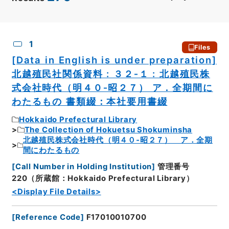
CSV
No.
Description
Images
1
Files
[Data in English is under preparation]
北越殖民社関係資料 : ３２‐１ : 北越殖民株
式会社時代（明４０‐昭２７） ア．全期間に
わたるもの 書類綴：本社要用書綴
Hokkaido Prefectural Library
The Collection of Hokuetsu Shokuminsha
北越殖民株式会社時代（明４０‐昭２７） ア．全期
間にわたるもの
[
Call Number in Holding Institution
]
管理番号
220（所蔵館：Hokkaido Prefectural Library）
<Display File Details>
[
Reference Code
]
F17010010700