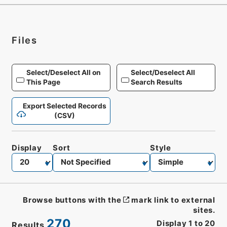
Files
Select/Deselect All on
Select/Deselect All
This Page
Search Results
Export Selected Records
(CSV)
Display
Sort
Style
Browse buttons with the
mark link to external
sites.
270
Display
1
to
20
Results