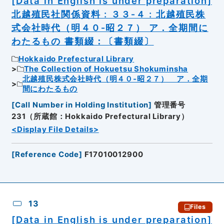
[Data in English is under preparation]
北越殖民社関係資料 : ３３‐４ : 北越殖民株
式会社時代（明４０‐昭２７） ア．全期間に
わたるもの 書類綴：〔書類綴〕
Hokkaido Prefectural Library
The Collection of Hokuetsu Shokuminsha
北越殖民株式会社時代（明４０‐昭２７） ア．全期
間にわたるもの
[
Call Number in Holding Institution
]
管理番号
231（所蔵館：Hokkaido Prefectural Library）
<Display File Details>
[
Reference Code
]
F17010012900
13
Files
[Data in English is under preparation]