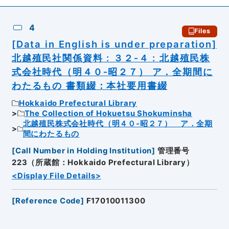
4
Files
[Data in English is under preparation]
北越殖民社関係資料 : ３２‐４ : 北越殖民株
式会社時代（明４０‐昭２７） ア．全期間に
わたるもの 書類綴：本社要用書綴
Hokkaido Prefectural Library
The Collection of Hokuetsu Shokuminsha
北越殖民株式会社時代（明４０‐昭２７） ア．全期
間にわたるもの
[
Call Number in Holding Institution
]
管理番号
223（所蔵館：Hokkaido Prefectural Library）
<Display File Details>
[
Reference Code
]
F17010011300