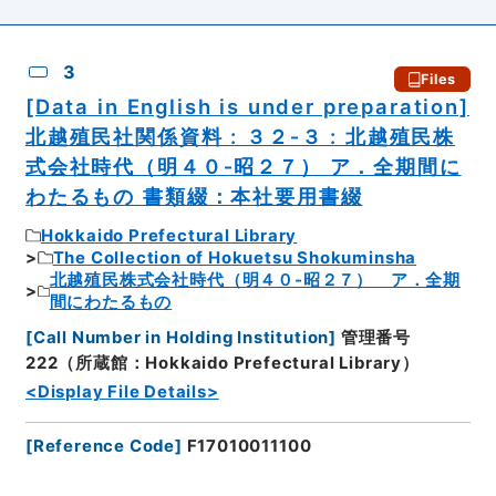
3
Files
[Data in English is under preparation]
北越殖民社関係資料 : ３２‐３ : 北越殖民株
式会社時代（明４０‐昭２７） ア．全期間に
わたるもの 書類綴：本社要用書綴
Hokkaido Prefectural Library
The Collection of Hokuetsu Shokuminsha
北越殖民株式会社時代（明４０‐昭２７） ア．全期
間にわたるもの
[
Call Number in Holding Institution
]
管理番号
222（所蔵館：Hokkaido Prefectural Library）
<Display File Details>
[
Reference Code
]
F17010011100