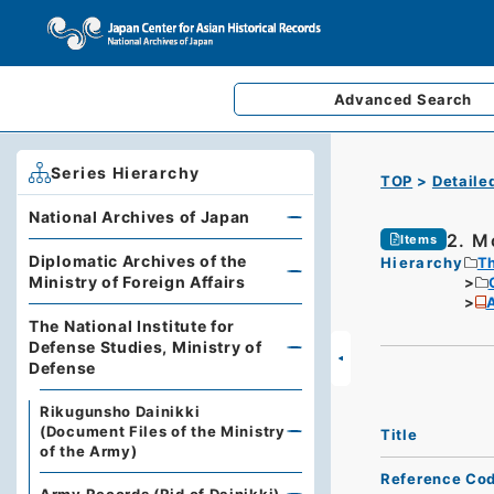
Advanced
Search
Series Hierarchy
TOP
Detaile
National Archives of Japan
2. M
Items
Diplomatic Archives of the
Hierarchy
Th
Ministry of Foreign Affairs
The National Institute for
Defense Studies, Ministry of
Defense
Rikugunsho Dainikki
(Document Files of the Ministry
Title
of the Army)
Reference Co