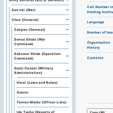
Army Records (Rid of Dainikki)
Call Number i
Sen'eki (War)
Holding Instit
Chuo (General)
Language
Zenpan (General)
Number of Im
Senso Shido (War
Organisation
Command)
History
Sakusen Shido (Operation
Contents
Command)
Gunji Gyosei (Military
Administration)
Horei (Laws and Rules)
Gunrei
Teinen Meibo (Officer Lists)
Ido Tsuho (Reports of
Copy URI