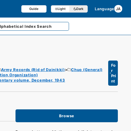
Language
JA
Guide
Light
Dark
lphabetical
Index Search
Fo
Army Records (Rid of Dainikki)
Chuo (General)
r
ion,Organization)
Pri
mentary volume, December, 1943
nt
Browse