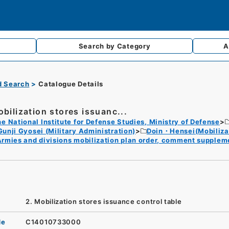
Search by
Category
A
d Search
Catalogue Details
obilization stores issuanc...
e National Institute for Defense Studies, Ministry of Defense
Gunji Gyosei (Military Administration)
Doin・Hensei(Mobilizat
Armies and divisions mobilization plan order, comment supple
2. Mobilization stores issuance control table
de
C14010733000