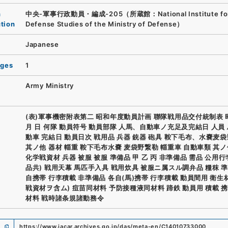
n
中央-軍事行政動員・編成-205（所蔵館：National Institute fo
ution
Defense Studies of the Ministry of Defense）
Japanese
ages
1
Army Ministry
(表)軍事機密附表第二 昭和年度動員計画 聯隊戦用品交付統制表 
月 日 何隊 動員符号 動員部隊 人馬、自動車ノ充足及完結日 人員 
動車 完結日 動員日次 戦用品 兵器 銃器 砲具 鞍下毛布、水嚢麦
其ノ他 器材 輜重 鞍下毛布水嚢 麦袋野繋勒 輜重車 自動車類 其ノ
化学戦資材 兵器 被服 被服 準備品 甲 乙 丙 非準備品 需品 公用行
品共) 戦用天幕 馬匹手入具 戦用炊具 被服ニ属スル調弁品 糧秣 準
自携帯 行李積載 非準備品 各自(馬)携帯 行李積載 動員間用 衛生
戦資材ヲ含ム) 痘苗同材料 予防接種液同材料 蹄鉄 動員用 積載 携
材料 戦時諸条規諸動務令
https://www.jacar.archives.go.jp/das/meta-en/C14010733000