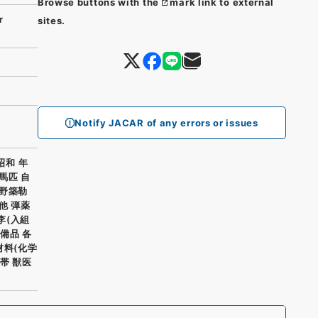
Browse buttons with the
mark link to external
r
sites.
Notify JACAR of any errors or issues
昭和 年
馬匹 自
袋野築勒
他 弾薬
李(入組
備品 各
材料(化学
帯 獣医