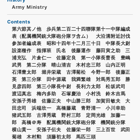
Army Ministry
Contents
第六節其ノ他 歩兵第二百二十四聯隊第十一中隊編成
表（配属機関銃大隊砲分隊ヲ含ム） 大沿溝附近討伐
参加者編成表 昭和十四年十二月三十日 中隊長大尉
設楽種作 指揮班 氏名 後藤運作 藤田寅之助 三
浦充弘 片倉仁一 佐藤定良 第一小隊長曹長 豊嶋
武男 第二分隊 晴山清吉 木村忠三郎 山内正明
石澤豊太郎 堀井栄蔵 古澤菊松 今野一郎 後藤正
英 第三分隊 田中源蔵 我満繁雄 対馬秀五郎 勝
見彦四郎 第三小隊長中尉 長利力太郎 松坂武司
渡辺真志 梅内多助 石塚慶治 小村洗 鈴木吉馬
安孫子秀雄 佐藤正夫 中山勝三郎 加賀田敏夫 大
田忠司 浜端欣一 高橋藤蔵 青野清一 小川幸助
猪武五郎 古澤秀蔵 野村三郎 定岡光雄 加藤一
郎 高橋＠寿 配属機関銃大隊砲分隊 機関銃分隊
横山貫一 安孫子伝夫 佐藤栄一郎 三上百世 武田
菊雄 木村勲 須藤初太郎 馬匹三頭