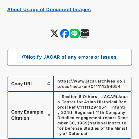
About Usage of Document Images
Notify JACAR of any errors or issues
https://www.jacar.archives.go.j
Copy URI
p/das/meta-en/C11111294054
「
Section 6 Others
」
JACAR(Japa
n Center for Asian Historical Rec
ords)
Ref.
C11111294054
、
Infantr
Copy Example
y 224th Regiment 11th Company
Citation
Detailed engagement report Dece
mber 30, 1939
(
National Institute
for Defense Studies of the Minist
ry of Defense
)