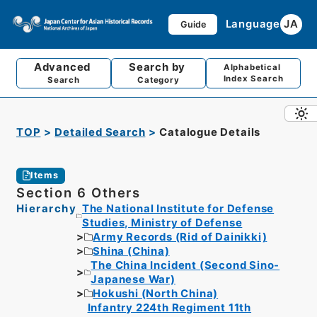
Language
JA
Guide
Advanced
Search by
Alphabetical
Index Search
Search
Category
TOP
Detailed Search
Catalogue Details
Items
Section 6 Others
Hierarchy
The National Institute for Defense
Studies, Ministry of Defense
Army Records (Rid of Dainikki)
Shina (China)
The China Incident (Second Sino-
Japanese War)
Hokushi (North China)
Infantry 224th Regiment 11th