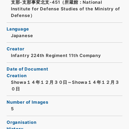
支那-支那事変北支-451（所蔵館：National
Institute for Defense Studies of the Ministry of
Defense）
Language
Japanese
Creator
Infantry 224th Regiment 11th Company
Date of Document
Creation
Showa１４年１２月３０日～Showa１４年１２月３
０日
Number of Images
5
Organisation
History