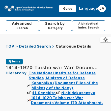
Language
JA
Guide
Advanced
Search by
Alphabetical
Index Search
Search
Category
TOP
Detailed Search
Catalogue Details
Items
1914-1920 Taisho war War Docum...
Hierarchy
The National Institute for Defense
Studies, Ministry of Defense
Kobunbiko (Document Files of the
Ministry of the Navy)
11. Senekito
Nichidokusensyo
1914-1920 Taisho war War
Documents Volume 179 Attachment.