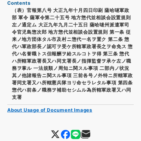
Contents
（表）官報第八号 大正九年十月四日印刷 薩哈嗹軍政
部 軍令 薩軍令第二十五号 地方惣代並相談会設置規則
左ノ通定ム 大正九年九月二十五日 薩哈嗹州派遣軍司
令官児島惣次郎 地方惣代並相談会設置規則 第一条 従
来ノ地方団体タル市及村ニ惣代一名ヲ置ク 第二条 惣
代ハ軍政部長ノ認可ヲ受ケ所轄軍政署長之ヲ命免ス 惣
代ハ名誉職トス但報酬ヲ給スルコトヲ得 第三条 惣代
ハ所轄軍政署長又ハ同支署長ノ指揮監督ヲ承ケ左ノ職
務ヲ掌ル 一法規類ノ周知ニ関スル事項 二部内ノ状況
其ノ他諸報告ニ関スル事項 三前各号ノ外特ニ所轄軍政
署同支署又ハ所轄憲兵隊ヨリ命セラレタル事項 第四条
惣代ハ前条ノ職務ヲ補助セシムル為所轄軍政署又ハ同
支署
About Usage of Document Images