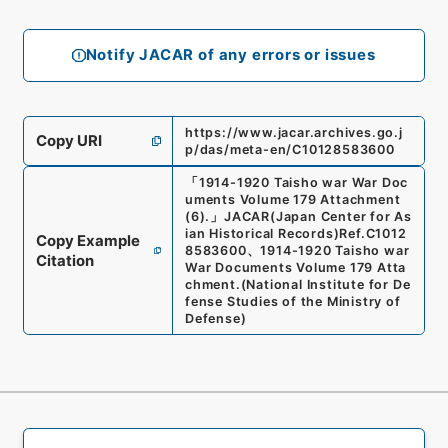
Notify JACAR of any errors or issues
https://www.jacar.archives.go.j
Copy URI
p/das/meta-en/C10128583600
「
1914-1920 Taisho war War Doc
uments Volume 179 Attachment
(6).
」
JACAR(Japan Center for As
ian Historical Records)
Ref.
C1012
Copy Example
8583600
、
1914-1920 Taisho war
Citation
War Documents Volume 179 Atta
chment.
(
National Institute for De
fense Studies of the Ministry of
Defense
)